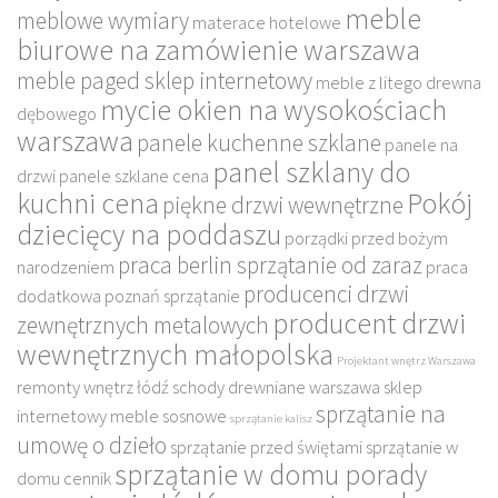
meble
meblowe wymiary
materace hotelowe
biurowe na zamówienie warszawa
meble paged sklep internetowy
meble z litego drewna
mycie okien na wysokościach
dębowego
warszawa
panele kuchenne szklane
panele na
panel szklany do
drzwi
panele szklane cena
kuchni cena
Pokój
piękne drzwi wewnętrzne
dziecięcy na poddaszu
porządki przed bożym
praca berlin sprzątanie od zaraz
narodzeniem
praca
producenci drzwi
dodatkowa poznań sprzątanie
producent drzwi
zewnętrznych metalowych
wewnętrznych małopolska
Projektant wnętrz Warszawa
remonty wnętrz łódź
schody drewniane warszawa
sklep
sprzątanie na
internetowy meble sosnowe
sprzątanie kalisz
umowę o dzieło
sprzątanie przed świętami
sprzątanie w
sprzątanie w domu porady
domu cennik