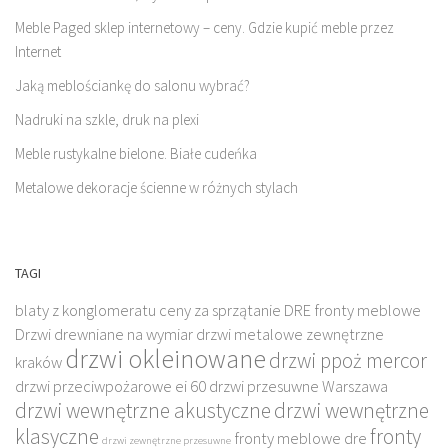
Meble Paged sklep internetowy – ceny. Gdzie kupić meble przez
Internet
Jaką meblościankę do salonu wybrać?
Nadruki na szkle, druk na plexi
Meble rustykalne bielone. Białe cudeńka
Metalowe dekoracje ścienne w różnych stylach
TAGI
blaty z konglomeratu
ceny za sprzątanie
DRE fronty meblowe
Drzwi drewniane na wymiar
drzwi metalowe zewnętrzne
drzwi okleinowane
drzwi ppoż mercor
kraków
drzwi przeciwpożarowe ei 60
drzwi przesuwne Warszawa
drzwi wewnętrzne akustyczne
drzwi wewnętrzne
klasyczne
fronty
fronty meblowe dre
drzwi zewnętrzne przesuwne