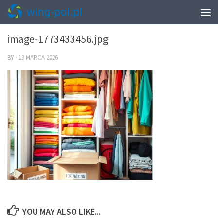
0
image-1773433456.jpg
BY
·
13 MARCA 2026
YOU MAY ALSO LIKE...