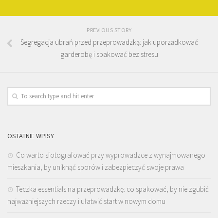
PREVIOUS STORY
Segregacja ubrań przed przeprowadzką: jak uporządkować
garderobę i spakować bez stresu
OSTATNIE WPISY
Co warto sfotografować przy wyprowadzce z wynajmowanego
mieszkania, by uniknąć sporów i zabezpieczyć swoje prawa
Teczka essentials na przeprowadzkę: co spakować, by nie zgubić
najważniejszych rzeczy i ułatwić start w nowym domu