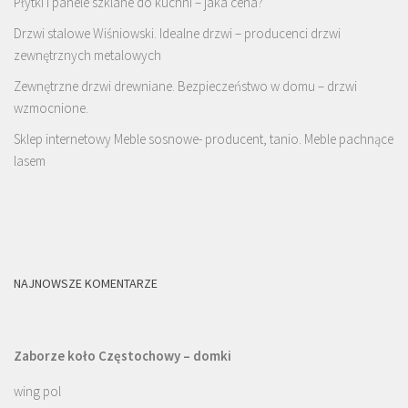
Płytki i panele szklane do kuchni – jaka cena?
Drzwi stalowe Wiśniowski. Idealne drzwi – producenci drzwi
zewnętrznych metalowych
Zewnętrzne drzwi drewniane. Bezpieczeństwo w domu – drzwi
wzmocnione.
Sklep internetowy Meble sosnowe- producent, tanio. Meble pachnące
lasem
NAJNOWSZE KOMENTARZE
Zaborze koło Częstochowy – domki
wing pol