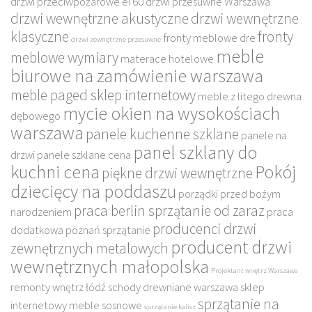
drzwi przeciwpożarowe ei 60
drzwi przesuwne Warszawa
drzwi wewnętrzne akustyczne
drzwi wewnętrzne
klasyczne
fronty
fronty meblowe dre
drzwi zewnętrzne przesuwne
meble
meblowe wymiary
materace hotelowe
biurowe na zamówienie warszawa
meble paged sklep internetowy
meble z litego drewna
mycie okien na wysokościach
dębowego
warszawa
panele kuchenne szklane
panele na
panel szklany do
drzwi
panele szklane cena
kuchni cena
Pokój
piękne drzwi wewnętrzne
dziecięcy na poddaszu
porządki przed bożym
praca berlin sprzątanie od zaraz
narodzeniem
praca
producenci drzwi
dodatkowa poznań sprzątanie
producent drzwi
zewnętrznych metalowych
wewnętrznych małopolska
Projektant wnętrz Warszawa
remonty wnętrz łódź
schody drewniane warszawa
sklep
sprzątanie na
internetowy meble sosnowe
sprzątanie kalisz