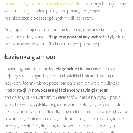
łazienki mogą pomóc internetowe poradniki
, w których znajdziemy
wiele inspiracji, a także praktyczne porady dotyczące
rozmieszczenia poszczególnych mebli i sprzętów.
Gdy zaprojektujemy funkcjonalną łazienkę, możemy skupić się na
kwestiach estetycznych.
Najpierw powinniśmy wybrać styl,
jaki ma
przeważać we wnętrzu. Oto kilka naszych propozycji:
Łazienka glamour
Łazienki glamour są bardzo
eleganckie i luksusowe.
Ten styl
kojarzy się z licznymi błyskotkami, wielkimi lustrami i wanną na
nóżkach. Jednak wbrew pozorom daje nam on wiele możliwości
interpretacji. W
nowoczesnej łazience w stylu glamour
znajdziemy dużo lustrzanych elementów, meble na wysoki połysk i
wszystko w raczej delikatnej, stonowanej kolorystyce (ewentualnie
ze złotymi dodatkami). Nieodłącznym elementem takiego wnętrza są
również kryształowe dodatki, ozdobne ramy luster czy eleganckie
uchwyty mebli. Decydując się na nowoczesną łazienkę w stylu
glamour, warto również pomyśleć o ozdobnych płytkach lub