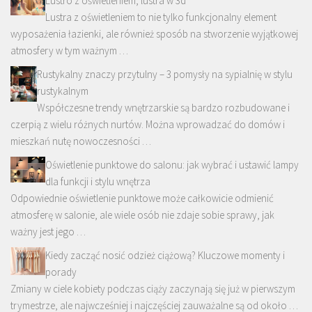
Lustro z oświetleniem, lustra w 3d
Lustra z oświetleniem to nie tylko funkcjonalny element
wyposażenia łazienki, ale również sposób na stworzenie wyjątkowej
atmosfery w tym ważnym …
Rustykalny znaczy przytulny – 3 pomysły na sypialnię w stylu
rustykalnym
Współczesne trendy wnętrzarskie są bardzo rozbudowane i
czerpią z wielu różnych nurtów. Można wprowadzać do domów i
mieszkań nutę nowoczesności …
Oświetlenie punktowe do salonu: jak wybrać i ustawić lampy
dla funkcji i stylu wnętrza
Odpowiednie oświetlenie punktowe może całkowicie odmienić
atmosferę w salonie, ale wiele osób nie zdaje sobie sprawy, jak
ważny jest jego …
Kiedy zacząć nosić odzież ciążową? Kluczowe momenty i
porady
Zmiany w ciele kobiety podczas ciąży zaczynają się już w pierwszym
trymestrze, ale najwcześniej i najczęściej zauważalne są od około …