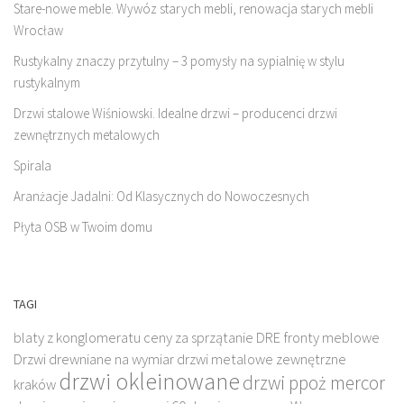
Stare-nowe meble. Wywóz starych mebli, renowacja starych mebli
Wrocław
Rustykalny znaczy przytulny – 3 pomysły na sypialnię w stylu
rustykalnym
Drzwi stalowe Wiśniowski. Idealne drzwi – producenci drzwi
zewnętrznych metalowych
Spirala
Aranżacje Jadalni: Od Klasycznych do Nowoczesnych
Płyta OSB w Twoim domu
TAGI
blaty z konglomeratu
ceny za sprzątanie
DRE fronty meblowe
Drzwi drewniane na wymiar
drzwi metalowe zewnętrzne
drzwi okleinowane
drzwi ppoż mercor
kraków