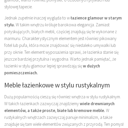
stylowej tapecie.
Jednak zupełnie inaczej wygląda to w
łazience glamour w starym
stylu.
W takim wnętrzu króluje barokowa elegancja. Zamiast
połyskujących, białych mebli, częściej znajdują się te wykonane z
marmuru. Charakterystycznym elementem jest również pikowany
fotel lub pufa, która może znajdować się niedaleko umywalki lub
przy oknie. Ten element wyposażenia sprawi, że łazienka stanie się
jeszcze bardziej przytulna i wygodna. Warto jednak pamiętać, że
łazienki w stylu glamour lepiej sprawdzają się
w dużych
pomieszczeniach.
Meble łazienkowe w stylu rustykalnym
Dużą popularnością cieszą się również wnętrza w stylu rustykalnym.
W takich łazienkach zazwyczaj znajdziemy
wiele drewnianych
elementów, a także proste, białe lub kremowe meble.
W
rustykalnych wnętrzach zazwyczaj panuje minimalizm, a także
znajduje się tam wiele elementów związanych z przyrodą. Ten pomysł