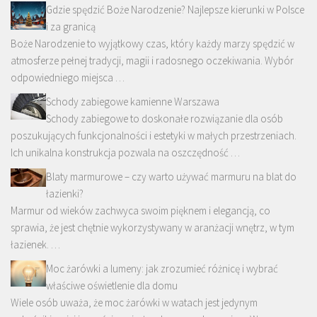
Gdzie spędzić Boże Narodzenie? Najlepsze kierunki w Polsce
i za granicą
Boże Narodzenie to wyjątkowy czas, który każdy marzy spędzić w
atmosferze pełnej tradycji, magii i radosnego oczekiwania. Wybór
odpowiedniego miejsca …
Schody zabiegowe kamienne Warszawa
Schody zabiegowe to doskonałe rozwiązanie dla osób
poszukujących funkcjonalności i estetyki w małych przestrzeniach.
Ich unikalna konstrukcja pozwala na oszczędność …
Blaty marmurowe – czy warto używać marmuru na blat do
łazienki?
Marmur od wieków zachwyca swoim pięknem i elegancją, co
sprawia, że jest chętnie wykorzystywany w aranżacji wnętrz, w tym
łazienek. …
Moc żarówki a lumeny: jak zrozumieć różnicę i wybrać
właściwe oświetlenie dla domu
Wiele osób uważa, że moc żarówki w watach jest jedynym