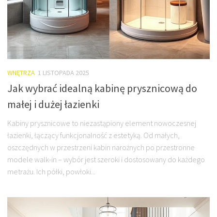
WNĘTRZA
1 LISTOPADA 2025
Jak wybrać idealną kabinę prysznicową do
małej i dużej łazienki
Kabiny prysznicowe to niezastąpiony element nowoczesnej
łazienki, łączący funkcjonalność z estetyką. Od małych,
oszczędnych w przestrzeni kabin narożnych po przestronne
modele walk-in – wybór jest szeroki i dostosowany do każdego
metrażu. Ich półki, powłoki...