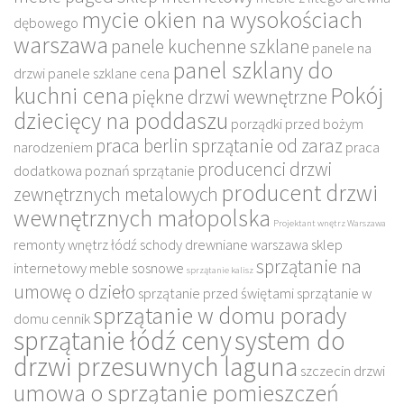
mycie okien na wysokościach
dębowego
warszawa
panele kuchenne szklane
panele na
panel szklany do
drzwi
panele szklane cena
kuchni cena
Pokój
piękne drzwi wewnętrzne
dziecięcy na poddaszu
porządki przed bożym
praca berlin sprzątanie od zaraz
narodzeniem
praca
producenci drzwi
dodatkowa poznań sprzątanie
producent drzwi
zewnętrznych metalowych
wewnętrznych małopolska
Projektant wnętrz Warszawa
remonty wnętrz łódź
schody drewniane warszawa
sklep
sprzątanie na
internetowy meble sosnowe
sprzątanie kalisz
umowę o dzieło
sprzątanie przed świętami
sprzątanie w
sprzątanie w domu porady
domu cennik
sprzątanie łódź ceny
system do
drzwi przesuwnych laguna
szczecin drzwi
umowa o sprzątanie pomieszczeń