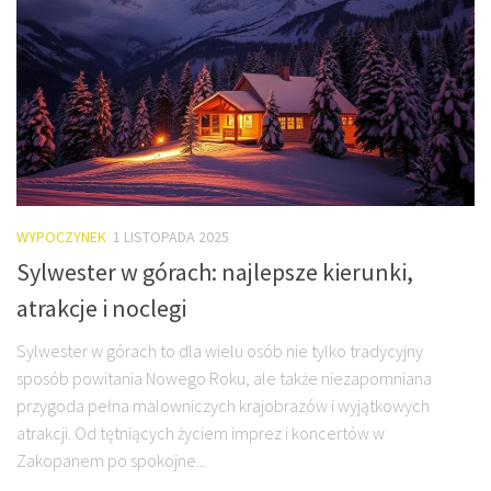
WYPOCZYNEK
1 LISTOPADA 2025
Sylwester w górach: najlepsze kierunki,
atrakcje i noclegi
Sylwester w górach to dla wielu osób nie tylko tradycyjny
sposób powitania Nowego Roku, ale także niezapomniana
przygoda pełna malowniczych krajobrazów i wyjątkowych
atrakcji. Od tętniących życiem imprez i koncertów w
Zakopanem po spokojne...