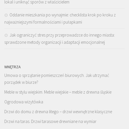
lokal i uniknąć sporów z właścicielem
Oddanie mieszkania po wynajmie: checklista krok po kroku z
najważniejszymi formalnościami i pułapkami
Jak ograniczyć stres przy przeprowadzce do innego miasta:
sprawdzone metody organizacji i adaptacji emocjonalnej
WNĘTRZA
Umowa o sprzątanie pomieszczeń biurowych. Jak utrzymać
porządek w biurze?
Meble w stylu wiejskim. Meble wiejskie – meble z drewna śląskie
Ogrodowa wizytówka
Drzwi do domu z drewna litego – drzwi wewnętrzne klasyczne
Drzwi na taras. Drzwi tarasowe drewniane na wymiar