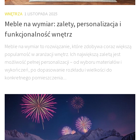
WNĘTRZA
1 LISTOPADA 2025
Meble na wymiar: zalety, personalizacja i
funkcjonalność wnętrz
Meble na wymiar to rozwiązanie, które zdobywa coraz większą
popularność w aranżacji wnętrz. Ich największą zaletą jest
możliwość pełnej personalizacji – od wyboru materiałów i
wykończeń, po dopasowanie rozkładu i wielkości do
konkretnego pomieszczenia....