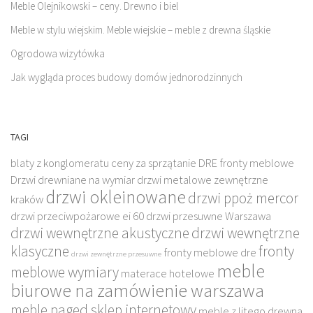
Meble Olejnikowski – ceny. Drewno i biel
Meble w stylu wiejskim. Meble wiejskie – meble z drewna śląskie
Ogrodowa wizytówka
Jak wygląda proces budowy domów jednorodzinnych
TAGI
blaty z konglomeratu
ceny za sprzątanie
DRE fronty meblowe
Drzwi drewniane na wymiar
drzwi metalowe zewnętrzne
drzwi okleinowane
drzwi ppoż mercor
kraków
drzwi przeciwpożarowe ei 60
drzwi przesuwne Warszawa
drzwi wewnętrzne akustyczne
drzwi wewnętrzne
klasyczne
fronty
fronty meblowe dre
drzwi zewnętrzne przesuwne
meble
meblowe wymiary
materace hotelowe
biurowe na zamówienie warszawa
meble paged sklep internetowy
meble z litego drewna