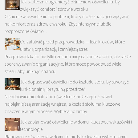
Jak skutecznie ograniczyć olśnienie w oświetleniu, by
zwiększyć komfort i zdrowie wzroku
Olśnienie w oświetleniu to problem, który może znacząco wpływać
na komfort oraz zdrowie wzroku. Zbyt intensywne lub źle
rozproszone światło …
Co załatwić przed przeprowadzką — lista kroków, które
ułatwią organizację i zmniejszą stres
Przeprowadzka to nie tylko zmiana miejsca zamieszkania, ale także
spore wyzwanie organizacyjne, które może powodować wiele
stresu. Aby uniknąć chaosu, …
Jak dopasować oświetlenie do kształtu stołu, by stworzyć
funkcjonalną i przytulną przestrzeń
Nieodpowiednio dobrane oświetlenie może zepsuć nawet
najpiękniejszą aranżację wnętrza, a kształt stołu ma kluczowe
znaczenie w tym procesie. Wybierając lampy …
Jak zaplanować oświetlenie w domu: kluczowe wskazówki i
technologie
Planowanie oświetlenia w domu to nie tylko kwestia wyboru lamp,