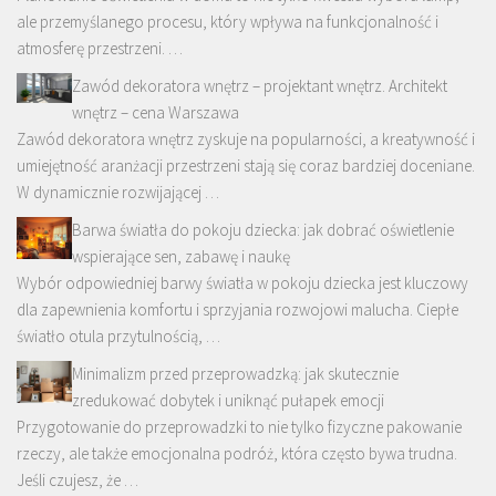
ale przemyślanego procesu, który wpływa na funkcjonalność i
atmosferę przestrzeni. …
Zawód dekoratora wnętrz – projektant wnętrz. Architekt
wnętrz – cena Warszawa
Zawód dekoratora wnętrz zyskuje na popularności, a kreatywność i
umiejętność aranżacji przestrzeni stają się coraz bardziej doceniane.
W dynamicznie rozwijającej …
Barwa światła do pokoju dziecka: jak dobrać oświetlenie
wspierające sen, zabawę i naukę
Wybór odpowiedniej barwy światła w pokoju dziecka jest kluczowy
dla zapewnienia komfortu i sprzyjania rozwojowi malucha. Ciepłe
światło otula przytulnością, …
Minimalizm przed przeprowadzką: jak skutecznie
zredukować dobytek i uniknąć pułapek emocji
Przygotowanie do przeprowadzki to nie tylko fizyczne pakowanie
rzeczy, ale także emocjonalna podróż, która często bywa trudna.
Jeśli czujesz, że …