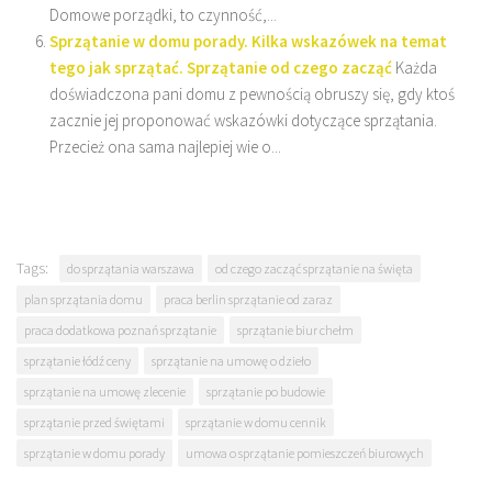
Domowe porządki, to czynność,...
Sprzątanie w domu porady. Kilka wskazówek na temat
tego jak sprzątać. Sprzątanie od czego zacząć
Każda
doświadczona pani domu z pewnością obruszy się, gdy ktoś
zacznie jej proponować wskazówki dotyczące sprzątania.
Przecież ona sama najlepiej wie o...
Tags:
do sprzątania warszawa
od czego zacząć sprzątanie na święta
plan sprzątania domu
praca berlin sprzątanie od zaraz
praca dodatkowa poznań sprzątanie
sprzątanie biur chełm
sprzątanie łódź ceny
sprzątanie na umowę o dzieło
sprzątanie na umowę zlecenie
sprzątanie po budowie
sprzątanie przed świętami
sprzątanie w domu cennik
sprzątanie w domu porady
umowa o sprzątanie pomieszczeń biurowych