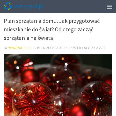
WNĘTRZA
Plan sprzątania domu. Jak przygotować
mieszkanie do świąt? Od czego zacząć
sprzątanie na święta
BY
WING-POL.PL
· PUBLISHED
21 LIPCA 2018
· UPDATED
6 STYCZNIA 2019