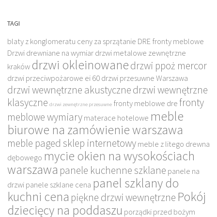
TAGI
blaty z konglomeratu
ceny za sprzątanie
DRE fronty meblowe
Drzwi drewniane na wymiar
drzwi metalowe zewnętrzne
drzwi okleinowane
drzwi ppoż mercor
kraków
drzwi przeciwpożarowe ei 60
drzwi przesuwne Warszawa
drzwi wewnętrzne akustyczne
drzwi wewnętrzne
klasyczne
fronty
fronty meblowe dre
drzwi zewnętrzne przesuwne
meble
meblowe wymiary
materace hotelowe
biurowe na zamówienie warszawa
meble paged sklep internetowy
meble z litego drewna
mycie okien na wysokościach
dębowego
warszawa
panele kuchenne szklane
panele na
panel szklany do
drzwi
panele szklane cena
kuchni cena
Pokój
piękne drzwi wewnętrzne
dziecięcy na poddaszu
porządki przed bożym