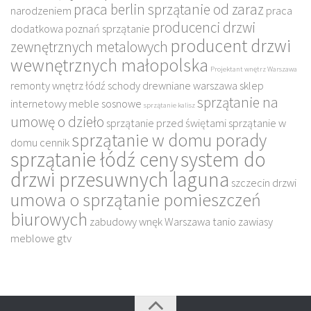
praca berlin sprzątanie od zaraz
narodzeniem
praca
producenci drzwi
dodatkowa poznań sprzątanie
producent drzwi
zewnętrznych metalowych
wewnętrznych małopolska
Projektant wnętrz Warszawa
remonty wnętrz łódź
schody drewniane warszawa
sklep
sprzątanie na
internetowy meble sosnowe
sprzątanie kalisz
umowę o dzieło
sprzątanie przed świętami
sprzątanie w
sprzątanie w domu porady
domu cennik
sprzątanie łódź ceny
system do
drzwi przesuwnych laguna
szczecin drzwi
umowa o sprzątanie pomieszczeń
biurowych
zabudowy wnęk Warszawa tanio
zawiasy
meblowe gtv