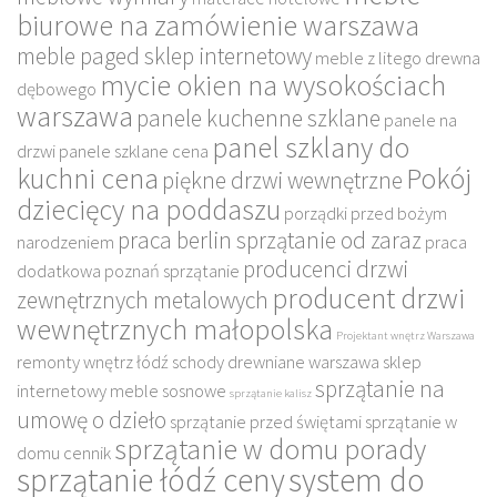
biurowe na zamówienie warszawa
meble paged sklep internetowy
meble z litego drewna
mycie okien na wysokościach
dębowego
warszawa
panele kuchenne szklane
panele na
panel szklany do
drzwi
panele szklane cena
kuchni cena
Pokój
piękne drzwi wewnętrzne
dziecięcy na poddaszu
porządki przed bożym
praca berlin sprzątanie od zaraz
narodzeniem
praca
producenci drzwi
dodatkowa poznań sprzątanie
producent drzwi
zewnętrznych metalowych
wewnętrznych małopolska
Projektant wnętrz Warszawa
remonty wnętrz łódź
schody drewniane warszawa
sklep
sprzątanie na
internetowy meble sosnowe
sprzątanie kalisz
umowę o dzieło
sprzątanie przed świętami
sprzątanie w
sprzątanie w domu porady
domu cennik
sprzątanie łódź ceny
system do