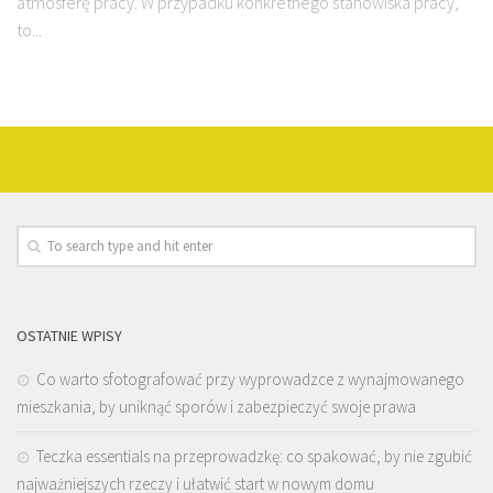
atmosferę pracy. W przypadku konkretnego stanowiska pracy,
to...
OSTATNIE WPISY
Co warto sfotografować przy wyprowadzce z wynajmowanego
mieszkania, by uniknąć sporów i zabezpieczyć swoje prawa
Teczka essentials na przeprowadzkę: co spakować, by nie zgubić
najważniejszych rzeczy i ułatwić start w nowym domu