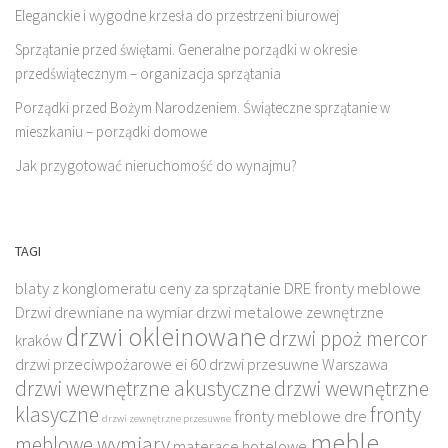
Eleganckie i wygodne krzesła do przestrzeni biurowej
Sprzątanie przed świętami. Generalne porządki w okresie
przedświątecznym – organizacja sprzątania
Porządki przed Bożym Narodzeniem. Świąteczne sprzątanie w
mieszkaniu – porządki domowe
Jak przygotować nieruchomość do wynajmu?
TAGI
blaty z konglomeratu
ceny za sprzątanie
DRE fronty meblowe
Drzwi drewniane na wymiar
drzwi metalowe zewnętrzne
drzwi okleinowane
drzwi ppoż mercor
kraków
drzwi przeciwpożarowe ei 60
drzwi przesuwne Warszawa
drzwi wewnętrzne akustyczne
drzwi wewnętrzne
klasyczne
fronty
fronty meblowe dre
drzwi zewnętrzne przesuwne
meble
meblowe wymiary
materace hotelowe