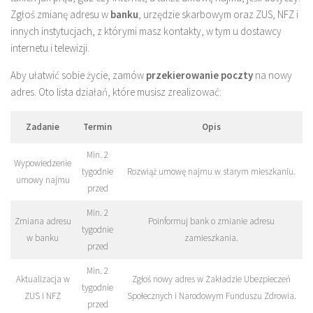
Zgłoś zmianę adresu w
banku
, urzędzie skarbowym oraz ZUS, NFZ i
innych instytucjach, z którymi masz kontakty, w tym u dostawcy
internetu i telewizji.
Aby ułatwić sobie życie, zamów
przekierowanie poczty
na nowy
adres. Oto lista działań, które musisz zrealizować:
Zadanie
Termin
Opis
Min. 2
Wypowiedzenie
tygodnie
Rozwiąż umowę najmu w starym mieszkaniu.
umowy najmu
przed
Min. 2
Zmiana adresu
Poinformuj bank o zmianie adresu
tygodnie
w banku
zamieszkania.
przed
Min. 2
Aktualizacja w
Zgłoś nowy adres w Zakładzie Ubezpieczeń
tygodnie
ZUS i NFZ
Społecznych i Narodowym Funduszu Zdrowia.
przed