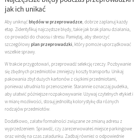
jak ich unikać
Aby uniknąć
błędów w przeprowadzce
, dobrze zaplanuj każdy
etap. Zidentyfikuj najczęstsze błędy, takie jak brak planu działania,
co prowadzi do chaosu i stresu. Pamiętaj, aby stworzyć
szczegółowy
plan przeprowadzki
, który pomoże uporządkować
wszelkie sprawy.
W trakcie przygotowań, przeprowadź selekcję rzeczy. Pozbywanie
się zbędnych przedmiotów zmniejszy koszty transportu. Unikaj
pakowania zbyt dużych kartonów z ciężkimi przedmiotami,
ponieważ utrudnia to przenoszenie. Starannie oznaczaj pudełka,
aby ułatwić późniejsze rozpakowywanie. Używaj czytelnych etykiet i
w miarę możliwości, stosuj jednolitą kolorystykę dla różnych
rodzajów przedmiotów.
Dodatkowo, załatw formalności związane ze zmianą adresu z
wyprzedzeniem. Sprawdź, czy zarezerwowałeś miejsce parkingowe
oraz windę na czas załadunku. Zadbaj również o odpowiednie