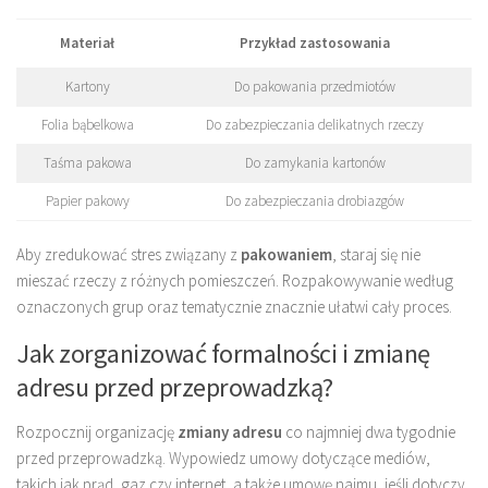
Materiał
Przykład zastosowania
Kartony
Do pakowania przedmiotów
Folia bąbelkowa
Do zabezpieczania delikatnych rzeczy
Taśma pakowa
Do zamykania kartonów
Papier pakowy
Do zabezpieczania drobiazgów
Aby zredukować stres związany z
pakowaniem
, staraj się nie
mieszać rzeczy z różnych pomieszczeń. Rozpakowywanie według
oznaczonych grup oraz tematycznie znacznie ułatwi cały proces.
Jak zorganizować formalności i zmianę
adresu przed przeprowadzką?
Rozpocznij organizację
zmiany adresu
co najmniej dwa tygodnie
przed przeprowadzką. Wypowiedz umowy dotyczące mediów,
takich jak prąd, gaz czy internet, a także umowę najmu, jeśli dotyczy.