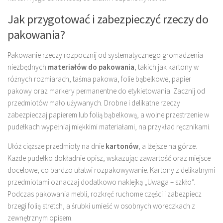
Jak przygotować i zabezpieczyć rzeczy do
pakowania?
Pakowanie rzeczy rozpocznij od systematycznego gromadzenia
niezbędnych
materiałów do pakowania
, takich jak kartony w
różnych rozmiarach, taśma pakowa, folie bąbelkowe, papier
pakowy oraz markery permanentne do etykietowania. Zacznij od
przedmiotów mało używanych. Drobne i delikatne rzeczy
zabezpieczaj papierem lub folią bąbelkową, a wolne przestrzenie w
pudełkach wypełniaj miękkimi materiałami, na przykład ręcznikami.
Ułóż cięższe przedmioty na dnie
kartonów
, a lżejsze na górze.
Każde pudełko dokładnie opisz, wskazując zawartość oraz miejsce
docelowe, co bardzo ułatwi rozpakowywanie. Kartony z delikatnymi
przedmiotami oznaczaj dodatkowo naklejką „Uwaga – szkło”.
Podczas pakowania mebli, rozkręć ruchome części i zabezpiecz
brzegi folią stretch, a śrubki umieść w osobnych woreczkach z
zewnętrznym opisem.