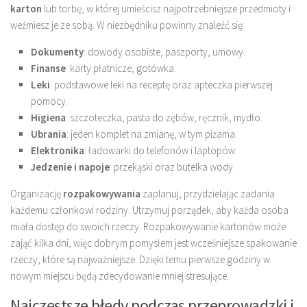
karton
lub torbę, w której umieścisz najpotrzebniejsze przedmioty i
weźmiesz je ze sobą. W niezbędniku powinny znaleźć się:
Dokumenty
: dowody osobiste, paszporty, umowy.
Finanse
: karty płatnicze, gotówka.
Leki
: podstawowe leki na receptę oraz apteczka pierwszej
pomocy.
Higiena
: szczoteczka, pasta do zębów, ręcznik, mydło.
Ubrania
: jeden komplet na zmianę, w tym piżama.
Elektronika
: ładowarki do telefonów i laptopów.
Jedzenie i napoje
: przekąski oraz butelka wody.
Organizację
rozpakowywania
zaplanuj, przydzielając zadania
każdemu członkowi rodziny. Utrzymuj porządek, aby każda osoba
miała dostęp do swoich rzeczy. Rozpakowywanie kartonów może
zająć kilka dni, więc dobrym pomysłem jest wcześniejsze spakowanie
rzeczy, które są najważniejsze. Dzięki temu pierwsze godziny w
nowym miejscu będą zdecydowanie mniej stresujące.
Najczęstsze błędy podczas przeprowadzki i