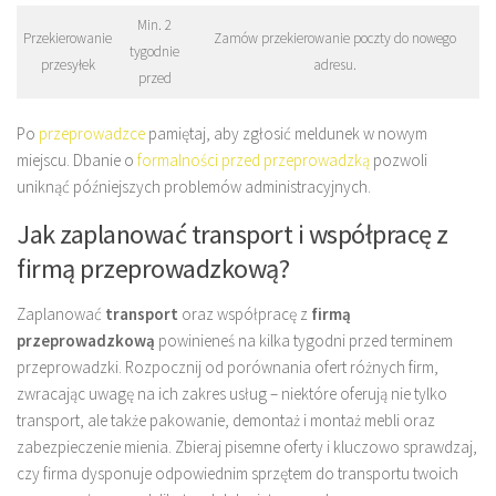
Min. 2
Przekierowanie
Zamów przekierowanie poczty do nowego
tygodnie
przesyłek
adresu.
przed
Po
przeprowadzce
pamiętaj, aby zgłosić meldunek w nowym
miejscu. Dbanie o
formalności przed przeprowadzką
pozwoli
uniknąć późniejszych problemów administracyjnych.
Jak zaplanować transport i współpracę z
firmą przeprowadzkową?
Zaplanować
transport
oraz współpracę z
firmą
przeprowadzkową
powinieneś na kilka tygodni przed terminem
przeprowadzki. Rozpocznij od porównania ofert różnych firm,
zwracając uwagę na ich zakres usług – niektóre oferują nie tylko
transport, ale także pakowanie, demontaż i montaż mebli oraz
zabezpieczenie mienia. Zbieraj pisemne oferty i kluczowo sprawdzaj,
czy firma dysponuje odpowiednim sprzętem do transportu twoich