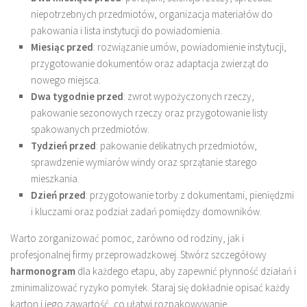
niepotrzebnych przedmiotów, organizacja materiałów do
pakowania i lista instytucji do powiadomienia.
Miesiąc przed
: rozwiązanie umów, powiadomienie instytucji,
przygotowanie dokumentów oraz adaptacja zwierząt do
nowego miejsca.
Dwa tygodnie przed
: zwrot wypożyczonych rzeczy,
pakowanie sezonowych rzeczy oraz przygotowanie listy
spakowanych przedmiotów.
Tydzień przed
: pakowanie delikatnych przedmiotów,
sprawdzenie wymiarów windy oraz sprzątanie starego
mieszkania.
Dzień przed
: przygotowanie torby z dokumentami, pieniędzmi
i kluczami oraz podział zadań pomiędzy domowników.
Warto zorganizować pomoc, zarówno od rodziny, jak i
profesjonalnej firmy przeprowadzkowej. Stwórz szczegółowy
harmonogram
dla każdego etapu, aby zapewnić płynność działań i
zminimalizować ryzyko pomyłek. Staraj się dokładnie opisać każdy
karton i jego zawartość, co ułatwi rozpakowywanie.