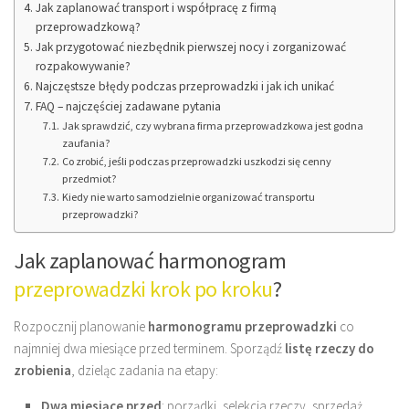
Jak zaplanować transport i współpracę z firmą
przeprowadzkową?
Jak przygotować niezbędnik pierwszej nocy i zorganizować
rozpakowywanie?
Najczęstsze błędy podczas przeprowadzki i jak ich unikać
FAQ – najczęściej zadawane pytania
Jak sprawdzić, czy wybrana firma przeprowadzkowa jest godna
zaufania?
Co zrobić, jeśli podczas przeprowadzki uszkodzi się cenny
przedmiot?
Kiedy nie warto samodzielnie organizować transportu
przeprowadzki?
Jak zaplanować harmonogram
przeprowadzki krok po kroku
?
Rozpocznij planowanie
harmonogramu przeprowadzki
co
najmniej dwa miesiące przed terminem. Sporządź
listę rzeczy do
zrobienia
, dzieląc zadania na etapy:
Dwa miesiące przed
: porządki, selekcja rzeczy, sprzedaż