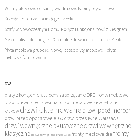
Wanny akrylowe cersanit, kwadratowe kabiny prysznicowe
Krzesła do biurka dla małego dziecka
Szafy w Nowoczesnym Domu: Połącz Funkcjonalność z Designem
Meble palisander indyjski. Orientalne drewno – palisander Meble
Płyta meblowa grubość. Nowe, lepsze płyty meblowe – płyta
meblowa fornirowana
TAGI
blaty z konglomeratu
ceny za sprzątanie
DRE fronty meblowe
Drzwi drewniane na wymiar
drzwi metalowe zewnętrzne
drzwi okleinowane
drzwi ppoż mercor
kraków
drzwi przeciwpożarowe ei 60
drzwi przesuwne Warszawa
drzwi wewnętrzne akustyczne
drzwi wewnętrzne
klasyczne
fronty
fronty meblowe dre
drzwi zewnętrzne przesuwne