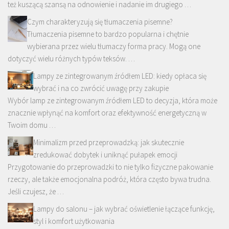
też kuszącą szansą na odnowienie i nadanie im drugiego …
Czym charakteryzują się tłumaczenia pisemne?
Tłumaczenia pisemne to bardzo popularna i chętnie
wybierana przez wielu tłumaczy forma pracy. Mogą one
dotyczyć wielu różnych typów teksów. …
Lampy ze zintegrowanym źródłem LED: kiedy opłaca się
wybrać i na co zwrócić uwagę przy zakupie
Wybór lamp ze zintegrowanym źródłem LED to decyzja, która może
znacznie wpłynąć na komfort oraz efektywność energetyczną w
Twoim domu …
Minimalizm przed przeprowadzką: jak skutecznie
zredukować dobytek i uniknąć pułapek emocji
Przygotowanie do przeprowadzki to nie tylko fizyczne pakowanie
rzeczy, ale także emocjonalna podróż, która często bywa trudna.
Jeśli czujesz, że …
Lampy do salonu – jak wybrać oświetlenie łączące funkcję,
styl i komfort użytkowania