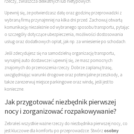
rzeczy, zwłaszcza delikatnych lub nietypowych.
Upewnij się, że potwierdzasz datę oraz godzinę przeprowadzki z
wybraną firmą przynajmniej na kilka dni przed. Zachowuj otwartą
komunikację niezależnie od wybranego sposobu transportu, pytając
o szczegóły dotyczące ubezpieczenia, możliwości dostosowania
usług oraz dodatkowych opłat, jak np. za wniesienie po schodach.
Jeśli zdecydujesz się na samodzielną organizację transportu,
wynajmij auto dostawcze i upewnij się, że masz pomocnych
znajomych do przenoszenia rzeczy. Dobrze zaplanuj trasę,
uwzględniając warunki drogowe oraz potencjalne przeszkody, a
także zarezerwuj miejsce parkingowe oraz windę, jeśli jest to
konieczne.
Jak przygotować niezbędnik pierwszej
nocy i zorganizować rozpakowywanie?
Zebrałeś wszystkie ważne rzeczy do niezbędnika pierwszej nocy, co
jest kluczowe dla komfortu po przeprowadzce. Stwórz
osobny