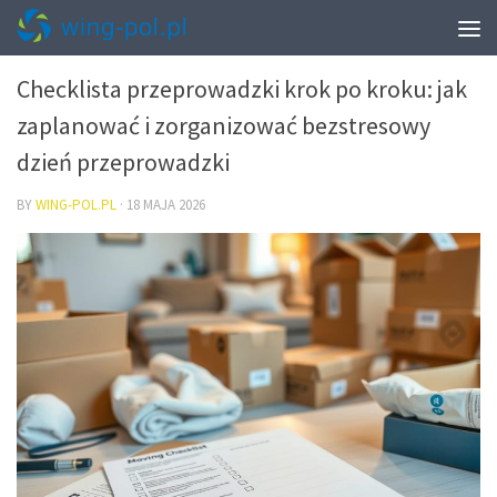
PRZEPROWADZKI – PAKOWANIE I START W NOWYM MIESZKANIU
Checklista przeprowadzki krok po kroku: jak
zaplanować i zorganizować bezstresowy
dzień przeprowadzki
BY
WING-POL.PL
·
18 MAJA 2026