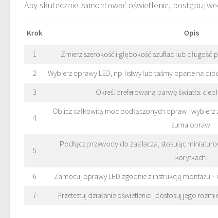
Aby skutecznie zamontować oświetlenie, postępuj we
Krok
Opis
1
Zmierz szerokość i głębokość szuflad lub długość p
2
Wybierz oprawy LED, np. listwy lub taśmy oparte na di
3
Określ preferowaną barwę światła: ciepł
Oblicz całkowitą moc podłączonych opraw i wybierz za
4
suma opraw.
Podłącz przewody do zasilacza, stosując miniaturo
5
korytkach.
6
Zamocuj oprawy LED zgodnie z instrukcją montażu – 
7
Przetestuj działanie oświetlenia i dostosuj jego rozmi