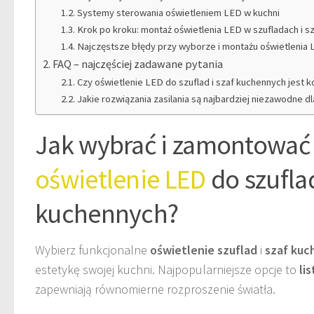
Systemy sterowania oświetleniem LED w kuchni
Krok po kroku: montaż oświetlenia LED w szufladach i s
Najczęstsze błędy przy wyborze i montażu oświetlenia
FAQ – najczęściej zadawane pytania
Czy oświetlenie LED do szuflad i szaf kuchennych jest 
Jakie rozwiązania zasilania są najbardziej niezawodne d
Jak wybrać i zamontować
oświetlenie LED
do szuflad
kuchennych?
Wybierz funkcjonalne
oświetlenie szuflad
i
szaf ku
estetykę swojej kuchni. Najpopularniejsze opcje to
li
zapewniają równomierne rozproszenie światła.