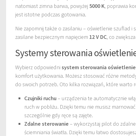
natomiast zimna barwa, powyżej
5000 K
, poprawia kon
jest istotne podczas gotowania.
Nie zapomnij także o zasilaniu – oświetlenie szuflad i
zasilane bezpiecznym napięciem
12 V DC
, co zwiększ
Systemy sterowania oświetleni
Wybierz odpowiedni
system sterowania oświetleni
komfort użytkowania. Możesz stosować różne metody
do swoich potrzeb. Oto kilka rozwiązań, które warto 
Czujniki ruchu
– urządzenia te automatycznie włąc
ruch w pobliżu. Dzięki temu nie musisz marnować
szczególnie gdy ręce są zajęte.
Zdalne sterowanie
– wykorzystaj pilot do zdalne
ściemniania światła. Dzięki temu łatwo dostosujes