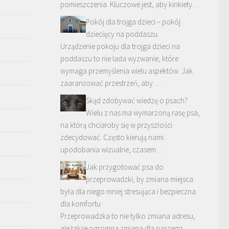
pomieszczenia. Kluczowe jest, aby kinkiety …
Pokój dla trojga dzieci – pokój
dziecięcy na poddaszu.
Urządzenie pokoju dla trojga dzieci na
poddaszu to nie lada wyzwanie, które
wymaga przemyślenia wielu aspektów. Jak
zaaranżować przestrzeń, aby …
Skąd zdobywać wiedzę o psach?
Wielu z nas ma wymarzoną rasę psa,
na którą chciałoby się w przyszłości
zdecydować. Często kierują nami
upodobania wizualne, czasem …
Jak przygotować psa do
przeprowadzki, by zmiana miejsca
była dla niego mniej stresująca i bezpieczna
dla komfortu
Przeprowadzka to nie tylko zmiana adresu,
ale także ogromna zmiana dla naszego