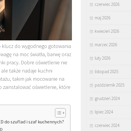
czerwiec 2026
maj 2026
kwiecień 2026
marzec 2026
to klucz do wygodnego gotowania
uwagę na moc światła, barwę oraz
luty 2026
i pracy. Dobre oświetlenie nie
ale także nadaje kuchni
listopad 2025
tażu, takim jak mocowanie na
październik 2025
zainstalować oświetlenie, które
grudzień 2024
lipiec 2024
D do szuflad i szaf kuchennych?
czerwiec 2024
ED