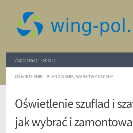
Współpraca i kontakt
OŚWIETLENIE – PLANOWANIE, WARSTWY I SCENY
Oświetlenie szuflad i sz
jak wybrać i zamontowa