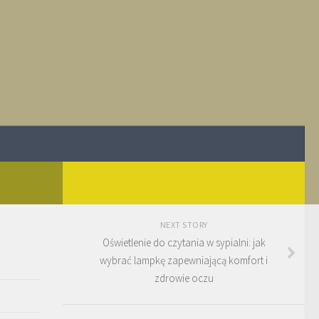
NEXT STORY
Oświetlenie do czytania w sypialni: jak
wybrać lampkę zapewniającą komfort i
zdrowie oczu