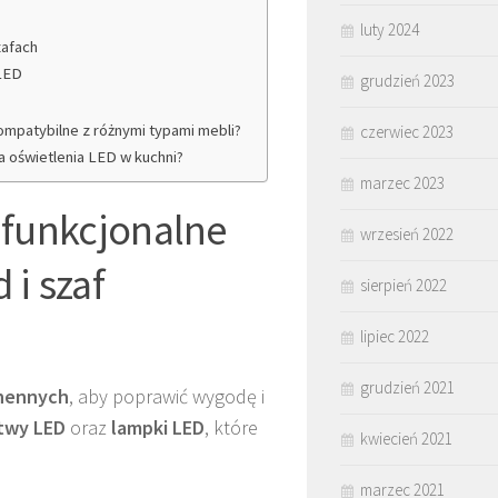
luty 2024
zafach
 LED
grudzień 2023
kompatybilne z różnymi typami mebli?
czerwiec 2023
la oświetlenia LED w kuchni?
marzec 2023
 funkcjonalne
wrzesień 2022
 i szaf
sierpień 2022
lipiec 2022
grudzień 2021
chennych
, aby poprawić wygodę i
stwy LED
oraz
lampki LED
, które
kwiecień 2021
marzec 2021