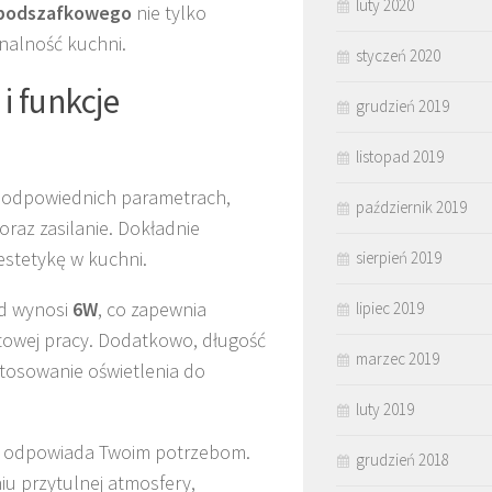
luty 2020
 podszafkowego
nie tylko
nalność kuchni.
styczeń 2020
i funkcje
grudzień 2019
listopad 2019
 odpowiednich parametrach,
październik 2019
oraz zasilanie. Dokładnie
estetykę w kuchni.
sierpień 2019
ad wynosi
6W
, co zapewnia
lipiec 2019
rtowej pracy. Dodatkowo, długość
marzec 2019
tosowanie oświetlenia do
luty 2019
iej odpowiada Twoim potrzebom.
grudzień 2018
niu przytulnej atmosfery,