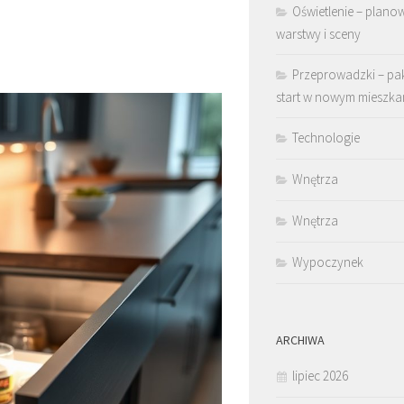
Oświetlenie – plano
warstwy i sceny
Przeprowadzki – pa
start w nowym mieszka
Technologie
Wnętrza
Wnętrza
Wypoczynek
ARCHIWA
lipiec 2026