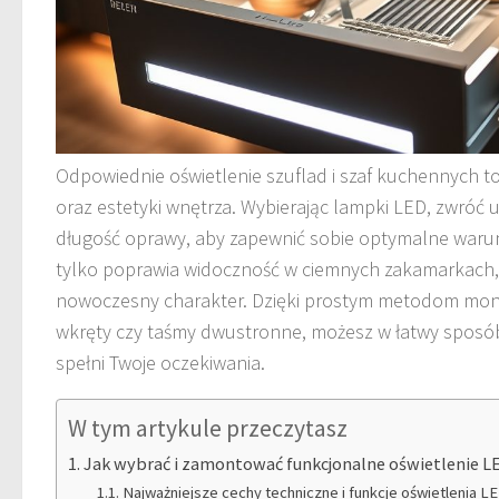
Odpowiednie oświetlenie szuflad i szaf kuchennych 
oraz estetyki wnętrza. Wybierając lampki LED, zwróć 
długość oprawy, aby zapewnić sobie optymalne warunk
tylko poprawia widoczność w ciemnych zakamarkach, 
nowoczesny charakter. Dzięki prostym metodom mon
wkręty czy taśmy dwustronne, możesz w łatwy sposób 
spełni Twoje oczekiwania.
W tym artykule przeczytasz
Jak wybrać i zamontować funkcjonalne oświetlenie LE
Najważniejsze cechy techniczne i funkcje oświetlenia L