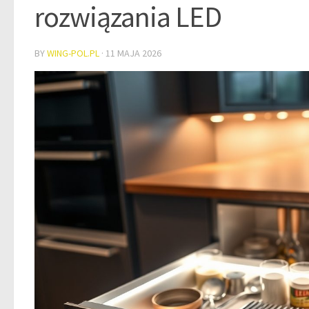
rozwiązania LED
BY
WING-POL.PL
·
11 MAJA 2026