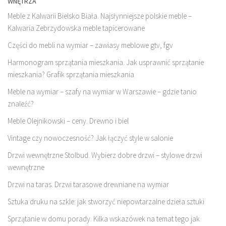
WNĘTRZA
Meble z Kalwarii Bielsko Biała. Najsłynniejsze polskie meble –
Kalwaria Zebrzydowska meble tapicerowane
Części do mebli na wymiar – zawiasy meblowe gtv, fgv
Harmonogram sprzątania mieszkania. Jak usprawnić sprzątanie
mieszkania? Grafik sprzątania mieszkania
Meble na wymiar – szafy na wymiar w Warszawie – gdzie tanio
znaleźć?
Meble Olejnikowski – ceny. Drewno i biel
Vintage czy nowoczesność? Jak łączyć style w salonie
Drzwi wewnętrzne Stolbud. Wybierz dobre drzwi – stylowe drzwi
wewnętrzne
Drzwi na taras. Drzwi tarasowe drewniane na wymiar
Sztuka druku na szkle: jak stworzyć niepowtarzalne dzieła sztuki
Sprzątanie w domu porady. Kilka wskazówek na temat tego jak