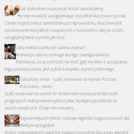
Jak dokładnie oszacować koszt samodzielnej
przeprowadzki uwzględniając wszystkie kluczowe czynniki
Zanim rozpoczniesz samodzielną przeprowadzkę, kluczowe jest
oszacowanie wszystkich związanych z nią kosztów. Aby to zrobić,
uwzględnij takie czynniki jak ilość …
Jaką meblościankę do salonu wybrać?
Aranżacja salonu wymaga dużego zaangażowania.
Pierwszym, co przychodzi na myśl, gdy myślimy o urządzaniu
tego pomieszczenia, jest wybór kompletu wypoczynkowego. …
Zabudowy wnęk – szafy wnękowe na wymiar Poznań,
Warszawa – tanio.
Szafy wnękowe na wymiar to doskonałe rozwiązanie dla osób
pragnących maksymalnie wykorzystać dostępną przestrzeń w
swoich wnętrzach. Dzięki nim możemy …
Najważniejsze kryteria i rodzaje regałów magazynowych dla
efektywnej logistyki
Wybór odpowiednich regałów magazynowych to kluczowy element