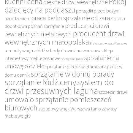
kuchni cena
Pokój
piękne drzwi wewnętrzne
dziecięcy na poddaszu
porządki przed bożym
praca berlin sprzątanie od zaraz
narodzeniem
praca
producenci drzwi
dodatkowa poznań sprzątanie
producent drzwi
zewnętrznych metalowych
wewnętrznych małopolska
Projektant wnętrz Warszawa
remonty wnętrz łódź
schody drewniane warszawa
sklep
sprzątanie na
internetowy meble sosnowe
sprzątanie kalisz
umowę o dzieło
sprzątanie przed świętami
sprzątanie w
sprzątanie w domu porady
domu cennik
sprzątanie łódź ceny
system do
drzwi przesuwnych laguna
szczecin drzwi
umowa o sprzątanie pomieszczeń
biurowych
zabudowy wnęk Warszawa tanio
zawiasy
meblowe gtv