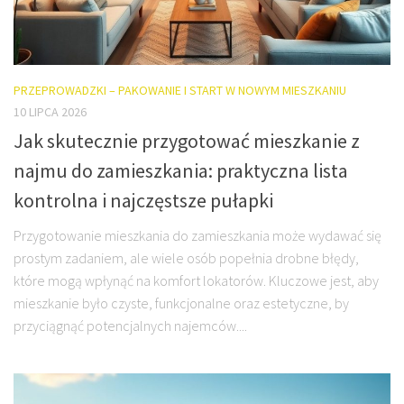
PRZEPROWADZKI – PAKOWANIE I START W NOWYM MIESZKANIU
10 LIPCA 2026
Jak skutecznie przygotować mieszkanie z
najmu do zamieszkania: praktyczna lista
kontrolna i najczęstsze pułapki
Przygotowanie mieszkania do zamieszkania może wydawać się
prostym zadaniem, ale wiele osób popełnia drobne błędy,
które mogą wpłynąć na komfort lokatorów. Kluczowe jest, aby
mieszkanie było czyste, funkcjonalne oraz estetyczne, by
przyciągnąć potencjalnych najemców....