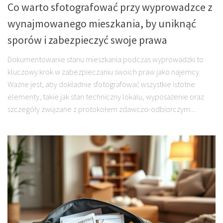
Co warto sfotografować przy wyprowadzce z
wynajmowanego mieszkania, by uniknąć
sporów i zabezpieczyć swoje prawa
Dokumentowanie stanu mieszkania podczas wyprowadzki to
kluczowy krok w zabezpieczaniu swoich praw jako najemcy.
Ważne jest, aby dokładnie sfotografować wszystkie istotne
elementy, takie jak stan techniczny lokalu, wyposażenie oraz
szczegóły związane z protokołem zdawczo-odbiorczym....