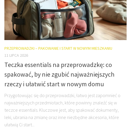
PRZEPROWADZKI – PAKOWANIE I START W NOWYM MIESZKANIU
11 LIPCA 2026
Teczka essentials na przeprowadzkę: co
spakować, by nie zgubić najważniejszych
rzeczy i ułatwić start w nowym domu
Przygotowując się do przeprowadzki, łatwo jest zapomnieć o
najważniejszych przedmiotach, które powinny znaleźć się w
teczce essentials. Kluczowe jest, aby spakować dokumenty,
leki, ubrania na zmianę oraz inne niezbędne akcesoria, które
ułatwią Ci start...