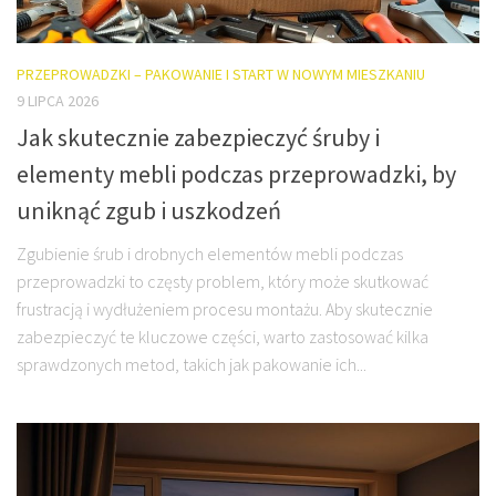
PRZEPROWADZKI – PAKOWANIE I START W NOWYM MIESZKANIU
9 LIPCA 2026
Jak skutecznie zabezpieczyć śruby i
elementy mebli podczas przeprowadzki, by
uniknąć zgub i uszkodzeń
Zgubienie śrub i drobnych elementów mebli podczas
przeprowadzki to częsty problem, który może skutkować
frustracją i wydłużeniem procesu montażu. Aby skutecznie
zabezpieczyć te kluczowe części, warto zastosować kilka
sprawdzonych metod, takich jak pakowanie ich...