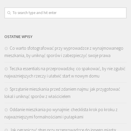
OSTATNIE WPISY
Co warto sfotografować przy wyprowadzce z wynajmowanego
mieszkania, by uniknąć sporów i zabezpieczyć swoje prawa
Teczka essentials na przeprowadzkę: co spakować, by nie zgubić
najważniejszych rzeczy i ułatwić start w nowym domu
Sprzątanie mieszkania przed zdaniem najmu: jak przygotować
lokal i uniknąć sporów z właścicielem
Oddanie mieszkania po wynajmie: checklista krok po kroku z
najważniejszymi formalnościami i pułapkami
Jak ograniczyć stres przy przeprowadzce do innego miasta: