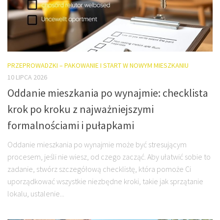
PRZEPROWADZKI – PAKOWANIE I START W NOWYM MIESZKANIU
10 LIPCA 2026
Oddanie mieszkania po wynajmie: checklista
krok po kroku z najważniejszymi
formalnościami i pułapkami
Oddanie mieszkania po wynajmie może być stresującym
procesem, jeśli nie wiesz, od czego zacząć. Aby ułatwić sobie to
zadanie, stwórz szczegółową checklistę, która pomoże Ci
uporządkować wszystkie niezbędne kroki, takie jak sprzątanie
lokalu, ustalenie...