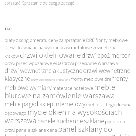
sprzątać. Sprzątanie od czego zacząć
TAGI
blaty z konglomeratu
ceny za sprzątanie
DRE fronty meblowe
Drzwi drewniane na wymiar
drzwi metalowe zewnętrzne
drzwi okleinowane
drzwi ppoż mercor
kraków
drzwi przeciwpożarowe ei 60
drzwi przesuwne Warszawa
drzwi wewnętrzne akustyczne
drzwi wewnętrzne
klasyczne
fronty
fronty meblowe dre
drzwi zewnętrzne przesuwne
meble
meblowe wymiary
materace hotelowe
biurowe na zamówienie warszawa
meble paged sklep internetowy
meble z litego drewna
mycie okien na wysokościach
dębowego
warszawa
panele kuchenne szklane
panele na
panel szklany do
drzwi
panele szklane cena