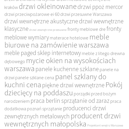
drzwi okleinowane
drzwi ppoż mercor
kraków
drzwi przeciwpożarowe ei 60
drzwi przesuwne Warszawa
drzwi wewnętrzne akustyczne
drzwi wewnętrzne
klasyczne
fronty
fronty meblowe dre
drzwi zewnętrzne przesuwne
meble
meblowe wymiary
materace hotelowe
biurowe na zamówienie warszawa
meble paged sklep internetowy
meble z litego drewna
mycie okien na wysokościach
dębowego
warszawa
panele kuchenne szklane
panele na
panel szklany do
drzwi
panele szklane cena
kuchni cena
Pokój
piękne drzwi wewnętrzne
dziecięcy na poddaszu
porządki przed bożym
praca berlin sprzątanie od zaraz
narodzeniem
praca
producenci drzwi
dodatkowa poznań sprzątanie
producent drzwi
zewnętrznych metalowych
wewnętrznych małopolska
Projektant wnętrz Warszawa