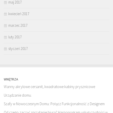
maj 2017
kwiecień 2017
marzec 2017
luty 2017
styczeń 2017
WNĘTRZA
Wanny akrylowe cersanit, kwadratowe kabiny prysznicowe
Urządzanie domu.
Szafy w Nowoczesnym Domu: Połącz Funkcjonalność z Designem
Od czego zacząć sprzątanie biura? Harnonogram usług czystości w