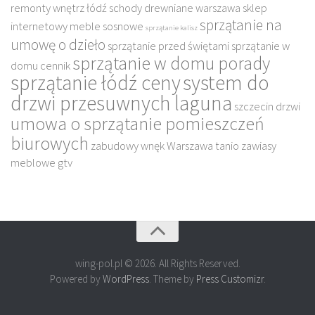
remonty wnętrz łódź
schody drewniane warszawa
sklep
sprzątanie na
internetowy meble sosnowe
sprzątanie kalisz
umowę o dzieło
sprzątanie przed świętami
sprzątanie w
sprzątanie w domu porady
domu cennik
sprzątanie łódź ceny
system do
drzwi przesuwnych laguna
szczecin drzwi
umowa o sprzątanie pomieszczeń
biurowych
zabudowy wnęk Warszawa tanio
zawiasy
meblowe gtv
wing-pol.pl © 2026. All Rights Reserved.
Powered by
WordPress
. Theme by
Press Customizr
.