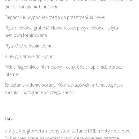
biurze. Sprzątanie biur Chełm
Eleganckie i wygodne krzesła do przestrzeni biurowej
Płyta meblowa grubość. Nowe, lepsze płyty meblowe – płyta
meblowa fornirowana
Płyta OSB w Twoim domu
Blaty granitowe do kuchni
Meble Paged sklep internetowy – ceny. Gdzie kupić meble przez
Internet
Sprzątanie w domu porady. Kilka wskazówek na temat tego jak
sprzątać. Sprzątanie od czego zacząć
TAGI
blaty z konglomeratu
ceny za sprzątanie
DRE fronty meblowe
Drzwi drewniane na wymiar
drzwi metalowe zewnętrzne