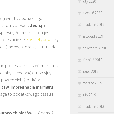
luty 2020
styczeń 2020
ji wnętrz, jednak jego
grudzień 2019
a istotnych wad.
Jedną z
prawia, że materiał ten jest
listopad 2019
obne zacieki z
kosmetyków
, czy
h śladów, które są trudne do
październik 2019
sierpień 2019
eszać proces uszkodzeń marmuru,
lipiec 2019
go, aby zachować atrakcyjny
odpowiednich środków
marzec 2019
 tzw. impregnacja marmuru
aga to dodatkowego czasu i
luty 2019
grudzień 2018
murowych blatów
, który może