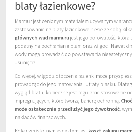
blaty łazienkowe?
Marmur jest cenionym materiałem używanym w aranżac
zastosowanie na blaty łazienkowe niesie ze sobą kilk
głównych wad marmuru
jest jego porowatość, która s
podatny na pochłanianie plam oraz wilgoci. Nawet dr
wody mogą prowadzić do powstawania nieestetycznyc
usunięcia.
Co więcej, wilgoć z otoczenia łazienki może przyspi
prowadząc do jego matowienia i utraty blasku. Dlate
wygląd blatu, konieczne jest regularne stosowanie 
impregnujących, które tworzą barierę ochronną.
Choć
może ostatecznie przedłużyć jego żywotność
, wym
nakładów finansowych.
Kolejnym istotnym aspektem jest
koszt zakupu mar