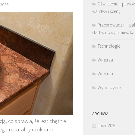
Oświetlenie – plano
 2026
warstwy i sceny
Przeprowadzki – pa
start w nowym mieszka
Technologie
Wnętrza
Wnętrza
Wypoczynek
ARCHIWA
, co sprawia, że jest chętnie
lipiec 2026
Jego naturalny urok oraz