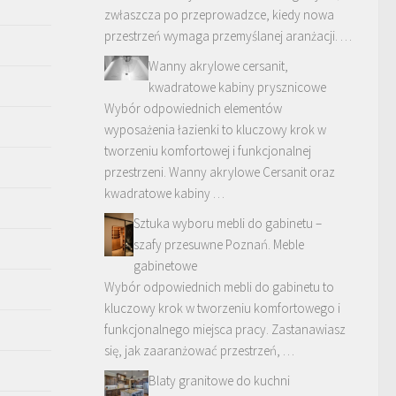
zwłaszcza po przeprowadzce, kiedy nowa
przestrzeń wymaga przemyślanej aranżacji. …
Wanny akrylowe cersanit,
kwadratowe kabiny prysznicowe
Wybór odpowiednich elementów
wyposażenia łazienki to kluczowy krok w
tworzeniu komfortowej i funkcjonalnej
przestrzeni. Wanny akrylowe Cersanit oraz
kwadratowe kabiny …
Sztuka wyboru mebli do gabinetu –
szafy przesuwne Poznań. Meble
gabinetowe
Wybór odpowiednich mebli do gabinetu to
kluczowy krok w tworzeniu komfortowego i
funkcjonalnego miejsca pracy. Zastanawiasz
się, jak zaaranżować przestrzeń, …
Blaty granitowe do kuchni