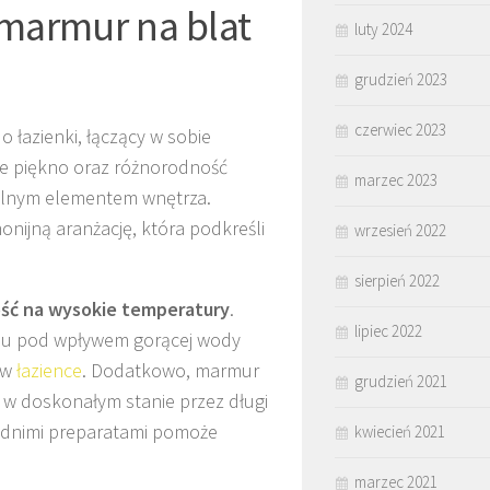
marmur na blat
luty 2024
grudzień 2023
czerwiec 2023
 łazienki, łączący w sobie
ne piękno oraz różnorodność
marzec 2023
rzalnym elementem wnętrza.
nijną aranżację, która podkreśli
wrzesień 2022
sierpień 2022
ść na wysokie temperatury
.
lipiec 2022
niu pod wpływem gorącej wody
 w
łazience
. Dodatkowo, marmur
grudzień 2021
o w doskonałym stanie przez długi
iednimi preparatami pomoże
kwiecień 2021
marzec 2021