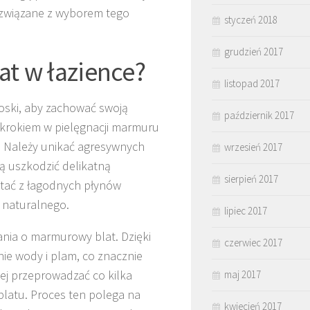
 związane z wyborem tego
styczeń 2018
grudzień 2017
t w łazience?
listopad 2017
oski, aby zachować swoją
październik 2017
m krokiem w pielęgnacji marmuru
. Należy unikać agresywnych
wrzesień 2017
ą uszkodzić delikatną
sierpień 2017
stać z łagodnych płynów
 naturalnego.
lipiec 2017
ia o marmurowy blat. Dzięki
czerwiec 2017
nie wody i plam, co znacznie
iej przeprowadzać co kilka
maj 2017
blatu. Proces ten polega na
kwiecień 2017