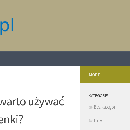
MORE
KATEGORIE
 warto używać
Bez kategorii
enki?
Inne