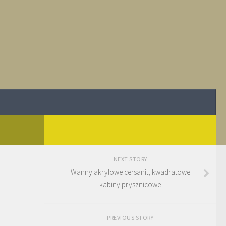
NEXT STORY
Wanny akrylowe cersanit, kwadratowe
kabiny prysznicowe
PREVIOUS STORY