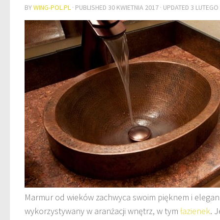
BY
WING-POL.PL
· PUBLISHED
30 KWIETNIA 2017
· UPDATED
3 LUTEGO
Marmur od wieków zachwyca swoim pięknem i elegancją
wykorzystywany w aranżacji wnętrz, w tym
łazienek
. 