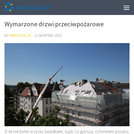
WNĘTRZA
Wymarzone drzwi przeciwpożarowe
BY
WING-POL.PL
·
12 SIERPNIA 2019
O ile nie byłeś w życiu świadkiem, bądź co gorsza, członkiem pożaru,