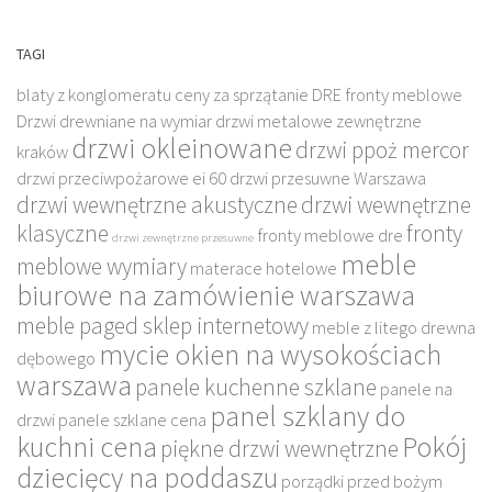
TAGI
blaty z konglomeratu
ceny za sprzątanie
DRE fronty meblowe
Drzwi drewniane na wymiar
drzwi metalowe zewnętrzne
drzwi okleinowane
drzwi ppoż mercor
kraków
drzwi przeciwpożarowe ei 60
drzwi przesuwne Warszawa
drzwi wewnętrzne akustyczne
drzwi wewnętrzne
klasyczne
fronty
fronty meblowe dre
drzwi zewnętrzne przesuwne
meble
meblowe wymiary
materace hotelowe
biurowe na zamówienie warszawa
meble paged sklep internetowy
meble z litego drewna
mycie okien na wysokościach
dębowego
warszawa
panele kuchenne szklane
panele na
panel szklany do
drzwi
panele szklane cena
kuchni cena
Pokój
piękne drzwi wewnętrzne
dziecięcy na poddaszu
porządki przed bożym