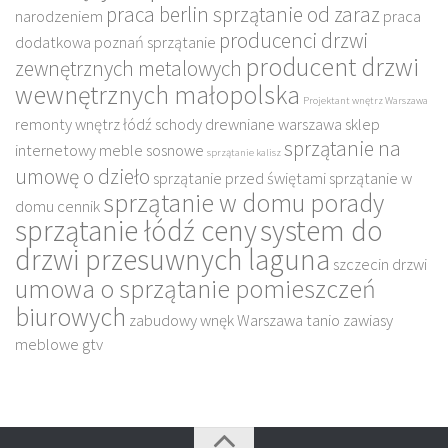
praca berlin sprzątanie od zaraz
narodzeniem
praca
producenci drzwi
dodatkowa poznań sprzątanie
producent drzwi
zewnętrznych metalowych
wewnętrznych małopolska
Projektant wnętrz Warszawa
remonty wnętrz łódź
schody drewniane warszawa
sklep
sprzątanie na
internetowy meble sosnowe
sprzątanie kalisz
umowę o dzieło
sprzątanie przed świętami
sprzątanie w
sprzątanie w domu porady
domu cennik
sprzątanie łódź ceny
system do
drzwi przesuwnych laguna
szczecin drzwi
umowa o sprzątanie pomieszczeń
biurowych
zabudowy wnęk Warszawa tanio
zawiasy
meblowe gtv