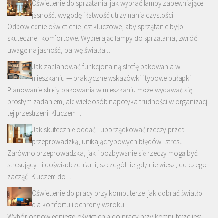
Oświetlenie do sprzątania: jak wybrać lampy zapewniające
jasność, wygodę i łatwość utrzymania czystości
Odpowiednie oświetlenie jest kluczowe, aby sprzątanie było
skuteczne i komfortowe. Wybierając lampy do sprzątania, zwróć
uwagę na jasność, barwę światła …
Jak zaplanować funkcjonalną strefę pakowania w
mieszkaniu — praktyczne wskazówki i typowe pułapki
Planowanie strefy pakowania w mieszkaniu może wydawać się
prostym zadaniem, ale wiele osób napotyka trudności w organizacji
tej przestrzeni. Kluczem …
Jak skutecznie oddać i uporządkować rzeczy przed
przeprowadzką, unikając typowych błędów i stresu
Zarówno przeprowadzka, jak i pozbywanie się rzeczy mogą być
stresującymi doświadczeniami, szczególnie gdy nie wiesz, od czego
zacząć. Kluczem do …
Oświetlenie do pracy przy komputerze: jak dobrać światło
dla komfortu i ochrony wzroku
Wybór odpowiedniego oświetlenia do pracy przy komputerze jest