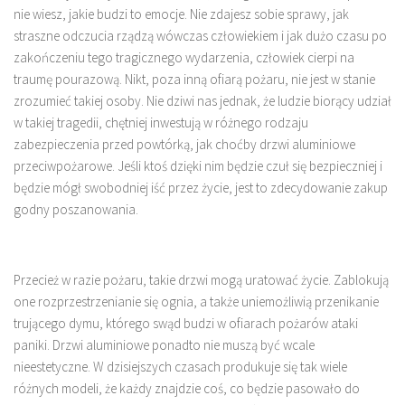
nie wiesz, jakie budzi to emocje. Nie zdajesz sobie sprawy, jak
straszne odczucia rządzą wówczas człowiekiem i jak dużo czasu po
zakończeniu tego tragicznego wydarzenia, człowiek cierpi na
traumę pourazową. Nikt, poza inną ofiarą pożaru, nie jest w stanie
zrozumieć takiej osoby. Nie dziwi nas jednak, że ludzie biorący udział
w takiej tragedii, chętniej inwestują w różnego rodzaju
zabezpieczenia przed powtórką, jak choćby drzwi aluminiowe
przeciwpożarowe. Jeśli ktoś dzięki nim będzie czuł się bezpieczniej i
będzie mógł swobodniej iść przez życie, jest to zdecydowanie zakup
godny poszanowania.
Przecież w razie pożaru, takie drzwi mogą uratować życie. Zablokują
one rozprzestrzenianie się ognia, a także uniemożliwią przenikanie
trującego dymu, którego swąd budzi w ofiarach pożarów ataki
paniki. Drzwi aluminiowe ponadto nie muszą być wcale
nieestetyczne. W dzisiejszych czasach produkuje się tak wiele
różnych modeli, że każdy znajdzie coś, co będzie pasowało do