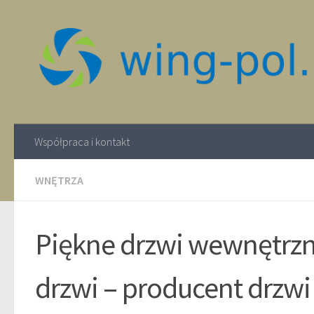
Współpraca i kontakt
WNĘTRZA
Piękne drzwi wewnętrz
drzwi – producent drzw