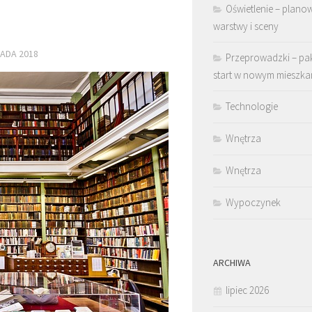
Oświetlenie – plano
warstwy i sceny
PADA 2018
Przeprowadzki – pa
start w nowym mieszka
Technologie
Wnętrza
Wnętrza
Wypoczynek
ARCHIWA
lipiec 2026