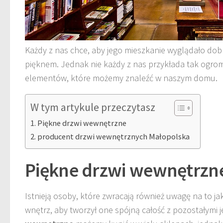
Każdy z nas chce, aby jego mieszkanie wyglądało dob
pięknem. Jednak nie każdy z nas przykłada tak ogr
elementów, które możemy znaleźć w naszym domu.
W tym artykule przeczytasz
Piękne drzwi wewnętrzne
producent drzwi wewnętrznych Małopolska
Piękne drzwi wewnętrzn
Istnieją osoby, które zwracają również uwagę na to ja
wnętrz, aby tworzył one spójną całość z pozostałymi