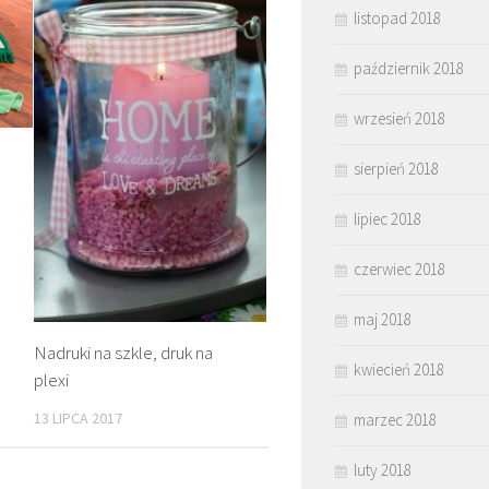
listopad 2018
październik 2018
wrzesień 2018
sierpień 2018
m
lipiec 2018
czerwiec 2018
maj 2018
Nadruki na szkle, druk na
kwiecień 2018
plexi
13 LIPCA 2017
marzec 2018
luty 2018