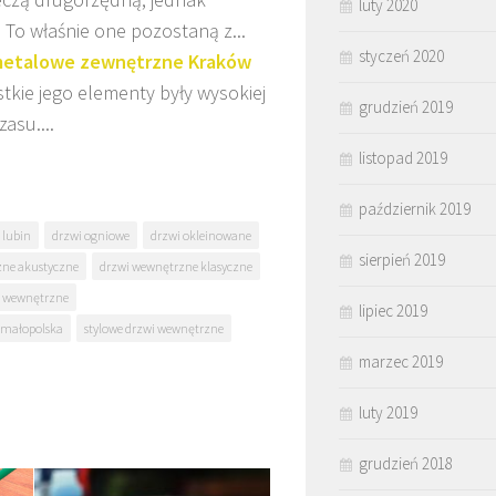
luty 2020
 To właśnie one pozostaną z...
styczeń 2020
i metalowe zewnętrzne Kraków
kie jego elementy były wysokiej
grudzień 2019
zasu....
listopad 2019
październik 2019
 lubin
drzwi ogniowe
drzwi okleinowane
sierpień 2019
zne akustyczne
drzwi wewnętrzne klasyczne
i wewnętrzne
lipiec 2019
 małopolska
stylowe drzwi wewnętrzne
marzec 2019
luty 2019
grudzień 2018