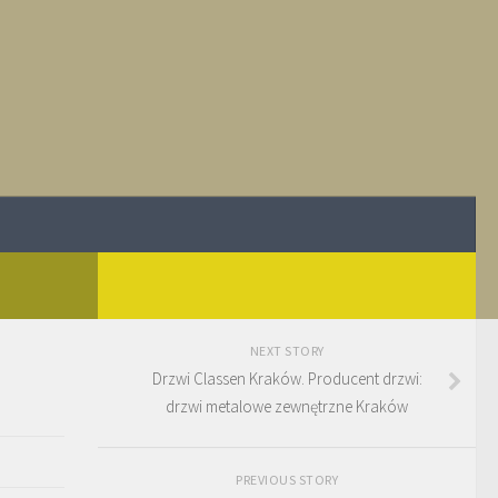
NEXT STORY
Drzwi Classen Kraków. Producent drzwi:
drzwi metalowe zewnętrzne Kraków
PREVIOUS STORY