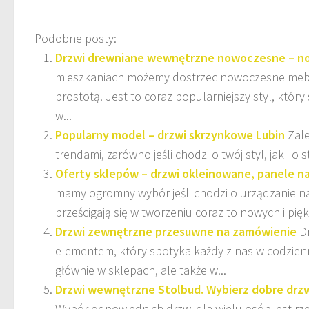
Podobne posty:
Drzwi drewniane wewnętrzne nowoczesne – n
mieszkaniach możemy dostrzec nowoczesne meble
prostotą. Jest to coraz popularniejszy styl, który
w...
Popularny model – drzwi skrzynkowe Lubin
Zale
trendami, zarówno jeśli chodzi o twój styl, jak i o 
Oferty sklepów – drzwi okleinowane, panele na
mamy ogromny wybór jeśli chodzi o urządzanie 
prześcigają się w tworzeniu coraz to nowych i piękn
Drzwi zewnętrzne przesuwne na zamówienie
D
elementem, który spotyka każdy z nas w codzien
głównie w sklepach, ale także w...
Drzwi wewnętrzne Stolbud. Wybierz dobre drz
Wybór odpowiednich drzwi dla wielu osób jest rz