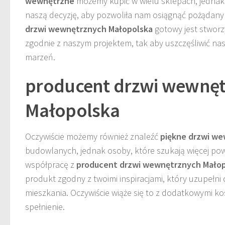
wewnętrzne
możemy kupić w wielu sklepach, jednak
naszą decyzję, aby pozwoliła nam osiągnąć pożądany
drzwi wewnętrznych Małopolska
gotowy jest stworz
zgodnie z naszym projektem, tak aby uszczęśliwić nas
marzeń.
producent drzwi wewnę
Małopolska
Oczywiście możemy również znaleźć
piękne drzwi w
budowlanych, jednak osoby, które szukają więcej po
współpracę z
producent drzwi wewnętrznych Mało
produkt zgodny z twoimi inspiracjami, który uzupełni
mieszkania. Oczywiście wiąże się to z dodatkowymi ko
spełnienie.