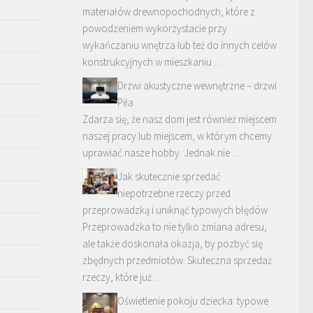
materiałów drewnopochodnych, które z
powodzeniem wykorzystacie przy
wykańczaniu wnętrza lub też do innych celów
konstrukcyjnych w mieszkaniu …
Drzwi akustyczne wewnętrzne – drzwi
Piła
Zdarza się, że nasz dom jest również miejscem
naszej pracy lub miejscem, w którym chcemy
uprawiać nasze hobby. Jednak nie …
Jak skutecznie sprzedać
niepotrzebne rzeczy przed
przeprowadzką i uniknąć typowych błędów
Przeprowadzka to nie tylko zmiana adresu,
ale także doskonała okazja, by pozbyć się
zbędnych przedmiotów. Skuteczna sprzedaż
rzeczy, które już …
Oświetlenie pokoju dziecka: typowe