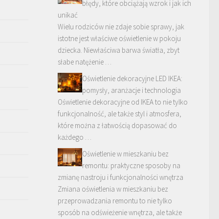
błędy, które obciążają wzrok i jak ich
unikać
Wielu rodziców nie zdaje sobie sprawy, jak
istotne jest właściwe oświetlenie w pokoju
dziecka. Niewłaściwa barwa światła, zbyt
słabe natężenie …
Oświetlenie dekoracyjne LED IKEA:
pomysły, aranżacje i technologia
Oświetlenie dekoracyjne od IKEA to nie tylko
funkcjonalność, ale także styl i atmosfera,
które można z łatwością dopasować do
każdego …
Oświetlenie w mieszkaniu bez
remontu: praktyczne sposoby na
zmianę nastroju i funkcjonalności wnętrza
Zmiana oświetlenia w mieszkaniu bez
przeprowadzania remontu to nie tylko
sposób na odświeżenie wnętrza, ale także