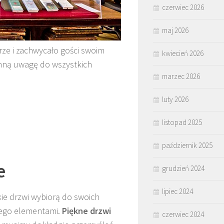
czerwiec 2026
maj 2026
rze i zachwycało gości swoim
kwiecień 2026
omną uwagę do wszystkich
marzec 2026
luty 2026
listopad 2025
październik 2025
e
grudzień 2024
lipiec 2024
kie drzwi wybiorą do swoich
 jego elementami.
Piękne drzwi
czerwiec 2024