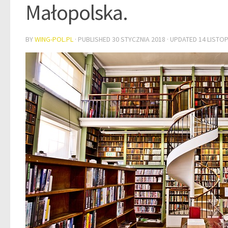
Małopolska.
BY
WING-POL.PL
· PUBLISHED
30 STYCZNIA 2018
· UPDATED
14 LISTO