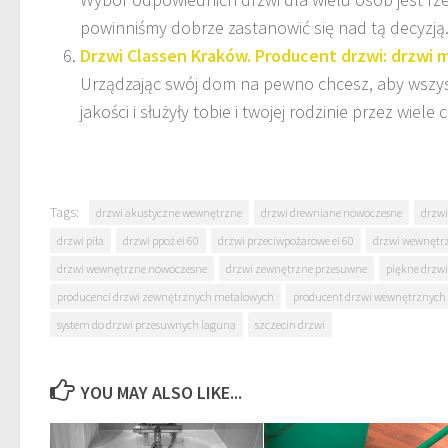
powinniśmy dobrze zastanowić się nad tą decyzją.
Drzwi Classen Kraków. Producent drzwi: drzw
Urządzając swój dom na pewno chcesz, aby wszyst
jakości i służyły tobie i twojej rodzinie przez wiele c
Tags:
drzwi akustyczne wewnętrzne
drzwi drewniane nowoczesne
drzwi
drzwi piła
drzwi ppoż ei 60
drzwi przeciwpożarowe ei 60
drzwi wewnętr
drzwi wewnętrzne nowoczesne
drzwi zewnętrzne przesuwne
piękne drzw
producenci drzwi zewnętrznych metalowych
producent drzwi wewnętrznych
system do drzwi przesuwnych laguna
szczecin drzwi
YOU MAY ALSO LIKE...