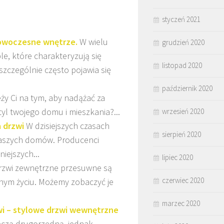
styczeń 2021
owoczesne wnętrze.
W wielu
grudzień 2020
, które charakteryzują się
listopad 2020
 szczególnie często pojawia się
październik 2020
ży Ci na tym, aby nadążać za
styl twojego domu i mieszkania?...
wrzesień 2020
 drzwi
W dzisiejszych czasach
sierpień 2020
naszych domów. Producenci
iejszych...
lipiec 2020
rzwi zewnętrzne przesuwne są
czerwiec 2020
nym życiu. Możemy zobaczyć je
marzec 2020
wi – stylowe drzwi wewnętrzne
eczą drugorzędną, jednak