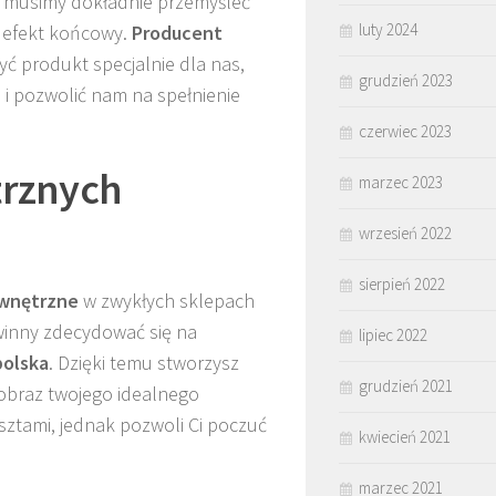
 musimy dokładnie przemyśleć
luty 2024
 efekt końcowy.
Producent
yć produkt specjalnie dla nas,
grudzień 2023
 i pozwolić nam na spełnienie
czerwiec 2023
trznych
marzec 2023
wrzesień 2022
sierpień 2022
ewnętrzne
w zwykłych sklepach
winny zdecydować się na
lipiec 2022
polska
. Dzięki temu stworzysz
grudzień 2021
 obraz twojego idealnego
sztami, jednak pozwoli Ci poczuć
kwiecień 2021
marzec 2021