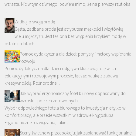
wzrasta. Nic w tym dziwnego, bowiem mimo, że na pierwszy rzut oka
…
Zadbaj o swoją brodę
Gęsta, zadbana broda jest atrybutem męskości i wizytówką
wielu mężczyzn. Jest tez ona bez wątpienia krzykiem mody w
ostatnich latach. …
Pomoc dydaktyczna dla dzieci: pomysły i metody wspierania
rozwoju
Pomoc dydaktyczna dla dzieci odgrywa kluczową rolę w ich
edukacyjnym i rozwojowym procesie, łącząc naukę z zabawą i
kreatywnością. Różnorodne …
Jak wybrać ergonomiczny fotel biurowy dopasowany do
wzrostu i potrzeb zdrowotnych
Wybór odpowiedniego fotela biurowego to inwestycja nie tylko w
komfort pracy, ale przede wszystkim w zdrowie kręgosłupa.
Ergonomiczne rozwiązania, takie …
Sceny świetlne w przedpokoju: jak zaplanować funkcjonalne