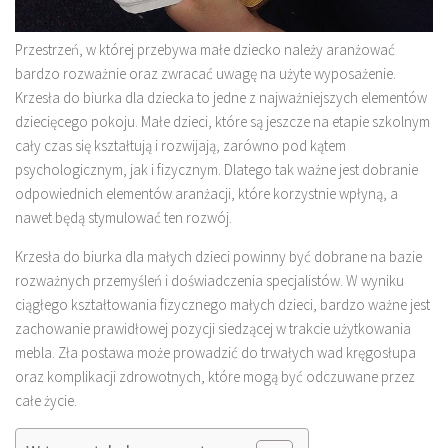
Przestrzeń, w której przebywa małe dziecko należy aranżować
bardzo rozważnie oraz zwracać uwagę na użyte wyposażenie.
Krzesła
do biurka dla dziecka to jedne z najważniejszych elementów
dziecięcego pokoju. Małe dzieci, które są jeszcze na etapie szkolnym
cały czas się kształtują i rozwijają, zarówno pod kątem
psychologicznym, jak i fizycznym. Dlatego tak ważne jest dobranie
odpowiednich elementów aranżacji, które korzystnie wpłyną, a
nawet będą stymulować ten rozwój.
Krzesła do biurka dla małych dzieci powinny być dobrane na bazie
rozważnych przemyśleń i doświadczenia specjalistów. W wyniku
ciągłego kształtowania fizycznego małych dzieci, bardzo ważne jest
zachowanie prawidłowej pozycji siedzącej w trakcie użytkowania
mebla. Zła postawa może prowadzić do trwałych wad kręgosłupa
oraz komplikacji zdrowotnych, które mogą być odczuwane przez
całe życie.