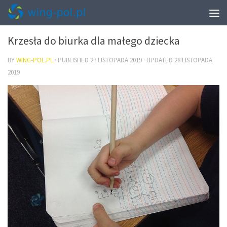
WNĘTRZA
Krzesła do biurka dla małego dziecka
BY
WING-POL.PL
· PUBLISHED
27 LISTOPADA 2019
· UPDATED
28 LISTOPADA
2019