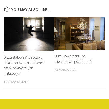
YOU MAY ALSO LIKE...
Luksusowe meble do
Drzwi stalowe Wiśniowski.
mieszkania – gdzie kupić?
Idealne drzwi – producenci
drzwi zewnętrznych
23 MARCA 2020
metalowych
14 GRUDNIA 2017