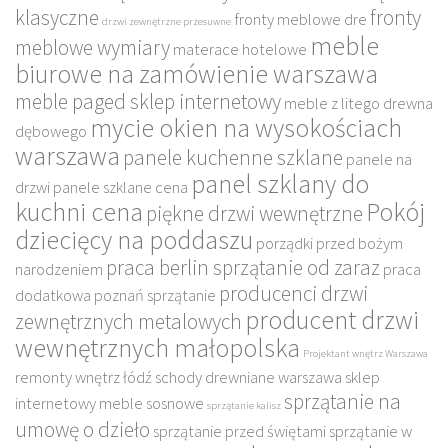
klasyczne
fronty
fronty meblowe dre
drzwi zewnętrzne przesuwne
meble
meblowe wymiary
materace hotelowe
biurowe na zamówienie warszawa
meble paged sklep internetowy
meble z litego drewna
mycie okien na wysokościach
dębowego
warszawa
panele kuchenne szklane
panele na
panel szklany do
drzwi
panele szklane cena
kuchni cena
Pokój
piękne drzwi wewnętrzne
dziecięcy na poddaszu
porządki przed bożym
praca berlin sprzątanie od zaraz
narodzeniem
praca
producenci drzwi
dodatkowa poznań sprzątanie
producent drzwi
zewnętrznych metalowych
wewnętrznych małopolska
Projektant wnętrz Warszawa
remonty wnętrz łódź
schody drewniane warszawa
sklep
sprzątanie na
internetowy meble sosnowe
sprzątanie kalisz
umowę o dzieło
sprzątanie przed świętami
sprzątanie w