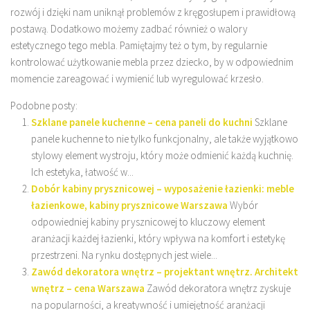
rozwój i dzięki nam uniknął problemów z kręgosłupem i prawidłową
postawą. Dodatkowo możemy zadbać również o walory
estetycznego tego mebla. Pamiętajmy też o tym, by regularnie
kontrolować użytkowanie mebla przez dziecko, by w odpowiednim
momencie zareagować i wymienić lub wyregulować krzesło.
Podobne posty:
Szklane panele kuchenne – cena paneli do kuchni
Szklane
panele kuchenne to nie tylko funkcjonalny, ale także wyjątkowo
stylowy element wystroju, który może odmienić każdą kuchnię.
Ich estetyka, łatwość w...
Dobór kabiny prysznicowej – wyposażenie łazienki: meble
łazienkowe, kabiny prysznicowe Warszawa
Wybór
odpowiedniej kabiny prysznicowej to kluczowy element
aranżacji każdej łazienki, który wpływa na komfort i estetykę
przestrzeni. Na rynku dostępnych jest wiele...
Zawód dekoratora wnętrz – projektant wnętrz. Architekt
wnętrz – cena Warszawa
Zawód dekoratora wnętrz zyskuje
na popularności, a kreatywność i umiejętność aranżacji