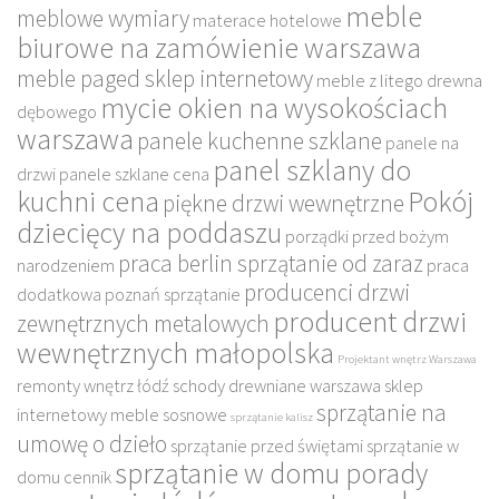
meble
meblowe wymiary
materace hotelowe
biurowe na zamówienie warszawa
meble paged sklep internetowy
meble z litego drewna
mycie okien na wysokościach
dębowego
warszawa
panele kuchenne szklane
panele na
panel szklany do
drzwi
panele szklane cena
kuchni cena
Pokój
piękne drzwi wewnętrzne
dziecięcy na poddaszu
porządki przed bożym
praca berlin sprzątanie od zaraz
narodzeniem
praca
producenci drzwi
dodatkowa poznań sprzątanie
producent drzwi
zewnętrznych metalowych
wewnętrznych małopolska
Projektant wnętrz Warszawa
remonty wnętrz łódź
schody drewniane warszawa
sklep
sprzątanie na
internetowy meble sosnowe
sprzątanie kalisz
umowę o dzieło
sprzątanie przed świętami
sprzątanie w
sprzątanie w domu porady
domu cennik