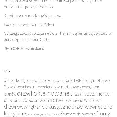
Porządki przed Bożym Narodzeniem. Świąteczne sprzątanie w
mieszkaniu – porządki domowe
Drzwi przesuwne szklane Warszawa
Łóżko piętrowe dla rodzeństwa
Od czego zacząć sprzątanie biura? Harnonogram usług czystości w
biurze. Sprzątanie biur Chełm
Płyta OSB w Twoim domu
TAGI
blaty z konglomeratu
ceny za sprzątanie
DRE fronty meblowe
Drzwi drewniane na wymiar
drzwi metalowe zewnętrzne
drzwi okleinowane
drzwi ppoż mercor
kraków
drzwi przeciwpożarowe ei 60
drzwi przesuwne Warszawa
drzwi wewnętrzne akustyczne
drzwi wewnętrzne
klasyczne
fronty
fronty meblowe dre
drzwi zewnętrzne przesuwne