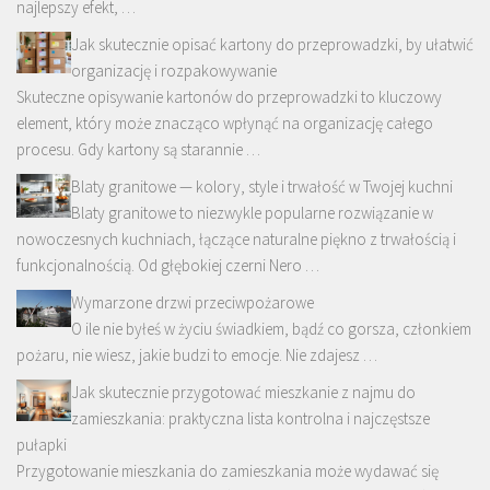
najlepszy efekt, …
Jak skutecznie opisać kartony do przeprowadzki, by ułatwić
organizację i rozpakowywanie
Skuteczne opisywanie kartonów do przeprowadzki to kluczowy
element, który może znacząco wpłynąć na organizację całego
procesu. Gdy kartony są starannie …
Blaty granitowe — kolory, style i trwałość w Twojej kuchni
Blaty granitowe to niezwykle popularne rozwiązanie w
nowoczesnych kuchniach, łączące naturalne piękno z trwałością i
funkcjonalnością. Od głębokiej czerni Nero …
Wymarzone drzwi przeciwpożarowe
O ile nie byłeś w życiu świadkiem, bądź co gorsza, członkiem
pożaru, nie wiesz, jakie budzi to emocje. Nie zdajesz …
Jak skutecznie przygotować mieszkanie z najmu do
zamieszkania: praktyczna lista kontrolna i najczęstsze
pułapki
Przygotowanie mieszkania do zamieszkania może wydawać się