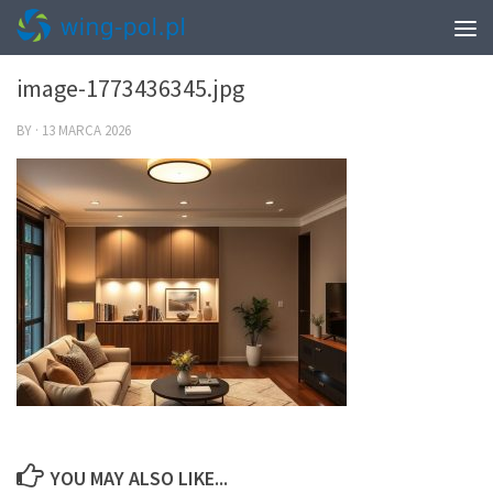
0
image-1773436345.jpg
BY
·
13 MARCA 2026
YOU MAY ALSO LIKE...