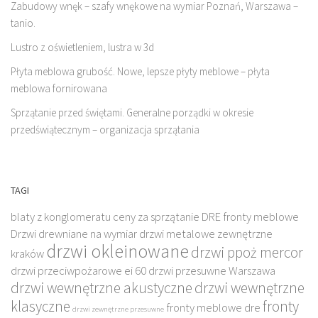
Zabudowy wnęk – szafy wnękowe na wymiar Poznań, Warszawa –
tanio.
Lustro z oświetleniem, lustra w 3d
Płyta meblowa grubość. Nowe, lepsze płyty meblowe – płyta
meblowa fornirowana
Sprzątanie przed świętami. Generalne porządki w okresie
przedświątecznym – organizacja sprzątania
TAGI
blaty z konglomeratu
ceny za sprzątanie
DRE fronty meblowe
Drzwi drewniane na wymiar
drzwi metalowe zewnętrzne
drzwi okleinowane
drzwi ppoż mercor
kraków
drzwi przeciwpożarowe ei 60
drzwi przesuwne Warszawa
drzwi wewnętrzne akustyczne
drzwi wewnętrzne
klasyczne
fronty
fronty meblowe dre
drzwi zewnętrzne przesuwne