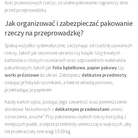
ilość przewożonych rzeczy, co ułatwi pakowanie i ograniczy stres
przed przeprowadzką.
Jak organizować i zabezpieczać pakowanie
rzeczy na przeprowadzkę?
Spakuj wszystko systematycznie, zaczynając od rzadziej używanych
rzeczy, takich jak sezonowe ubrania czy książki. Użyj trwałych
kartonów o różnych rozmiarach oraz odpowiednich materiałów
pakunkowych, takich jak
folia bąbelkowa
,
papier pakowy
czy
worki próżniowe
do ubrań. Zabezpiecz
delikatne przedmioty
,
owijając je folią lub ręcznikami, a talerze układaj pionowo,
przekładając je papierem.
Każdy karton opisz, podając jego zawartość oraz pomieszczenie
docelowe. Na kartonach z
delikatnymi przedmiotami
umieść
oznaczenia „kruche”. Przy pakowaniu ciężkich rzeczy korzystaj z
mniejszych pudeł, a lżejsze przedmioty umieszczaj w większych, aby
nie przekraczały one wagi 15-20 kg.