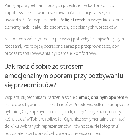
Pamiętaj o wypełnianiu pustych przestrzeni w kartonach, co
zapobiega przesuwaniu się zawartości i zmniejsza ryzyko
uszkodzeń. Zabezpiecz meble
folią stretch
, a wszystkie drobne
elementy mebli pakuj do osobnych, podpisanych woreczków.
Na koniec stwórz „pudełko pierwszej potrzeby” z najważniejszymi
rzeczami, które będą potrzebne zaraz po przeprowadzce, aby
proces rozpakowywania był bardziej komfortowy.
Jak radzić sobie ze stresem i
emocjonalnym oporem przy pozbywaniu
się przedmiotów?
Wspieraj się technikami radzenia sobie z
emocjonalnym oporem
w
trakcie pozbywania się przedmiotów. Przede wszystkim, zadaj sobie
pytanie: „Czy kupiłbym to dzisiaj za tę cenę?” przy każdej rzeczy,
która budzi w Tobie wątpliwości. Ogranicz sentymentalne pamiątki
do kilku wybranych reprezentantów i równocześnie fotografuj
pozostałe, aby tworzyć cyfrowe albumy wspomnień.