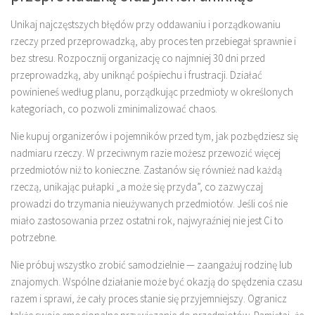
Unikaj najczęstszych błędów przy oddawaniu i porządkowaniu
rzeczy przed przeprowadzką, aby proces ten przebiegał sprawnie i
bez stresu. Rozpocznij organizację co najmniej 30 dni przed
przeprowadzką, aby uniknąć pośpiechu i frustracji. Działać
powinieneś według planu, porządkując przedmioty w określonych
kategoriach, co pozwoli zminimalizować chaos.
Nie kupuj organizerów i pojemników przed tym, jak pozbędziesz się
nadmiaru rzeczy. W przeciwnym razie możesz przewozić więcej
przedmiotów niż to konieczne. Zastanów się również nad każdą
rzeczą, unikając pułapki „a może się przyda”, co zazwyczaj
prowadzi do trzymania nieużywanych przedmiotów. Jeśli coś nie
miało zastosowania przez ostatni rok, najwyraźniej nie jest Ci to
potrzebne.
Nie próbuj wszystko zrobić samodzielnie — zaangażuj rodzinę lub
znajomych. Wspólne działanie może być okazją do spędzenia czasu
razem i sprawi, że cały proces stanie się przyjemniejszy. Ogranicz