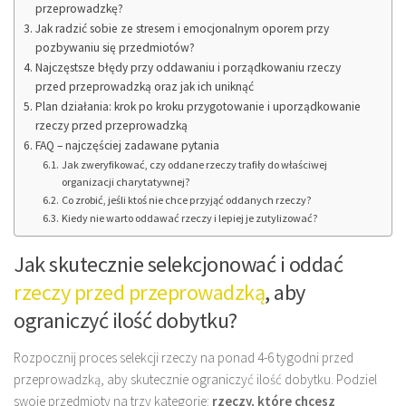
przeprowadzkę?
Jak radzić sobie ze stresem i emocjonalnym oporem przy
pozbywaniu się przedmiotów?
Najczęstsze błędy przy oddawaniu i porządkowaniu rzeczy
przed przeprowadzką oraz jak ich uniknąć
Plan działania: krok po kroku przygotowanie i uporządkowanie
rzeczy przed przeprowadzką
FAQ – najczęściej zadawane pytania
Jak zweryfikować, czy oddane rzeczy trafiły do właściwej
organizacji charytatywnej?
Co zrobić, jeśli ktoś nie chce przyjąć oddanych rzeczy?
Kiedy nie warto oddawać rzeczy i lepiej je zutylizować?
Jak skutecznie selekcjonować i oddać
rzeczy przed przeprowadzką
, aby
ograniczyć ilość dobytku?
Rozpocznij proces selekcji rzeczy na ponad 4-6 tygodni przed
przeprowadzką, aby skutecznie ograniczyć ilość dobytku. Podziel
swoje przedmioty na trzy kategorie:
rzeczy, które chcesz