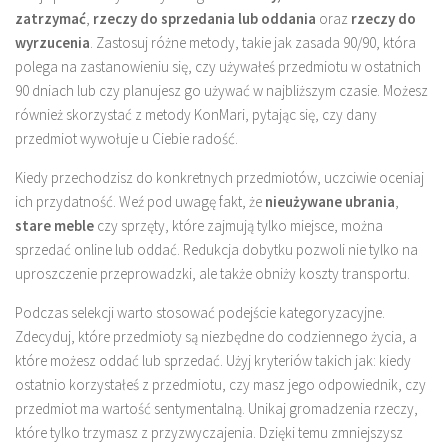
zatrzymać
,
rzeczy do sprzedania lub oddania
oraz
rzeczy do
wyrzucenia
. Zastosuj różne metody, takie jak zasada 90/90, która
polega na zastanowieniu się, czy używałeś przedmiotu w ostatnich
90 dniach lub czy planujesz go używać w najbliższym czasie. Możesz
również skorzystać z metody KonMari, pytając się, czy dany
przedmiot wywołuje u Ciebie radość.
Kiedy przechodzisz do konkretnych przedmiotów, uczciwie oceniaj
ich przydatność. Weź pod uwagę fakt, że
nieużywane ubrania
,
stare meble
czy sprzęty, które zajmują tylko miejsce, można
sprzedać online lub oddać. Redukcja dobytku pozwoli nie tylko na
uproszczenie przeprowadzki, ale także obniży koszty transportu.
Podczas selekcji warto stosować podejście kategoryzacyjne.
Zdecyduj, które przedmioty są niezbędne do codziennego życia, a
które możesz oddać lub sprzedać. Użyj kryteriów takich jak: kiedy
ostatnio korzystałeś z przedmiotu, czy masz jego odpowiednik, czy
przedmiot ma wartość sentymentalną. Unikaj gromadzenia rzeczy,
które tylko trzymasz z przyzwyczajenia. Dzięki temu zmniejszysz