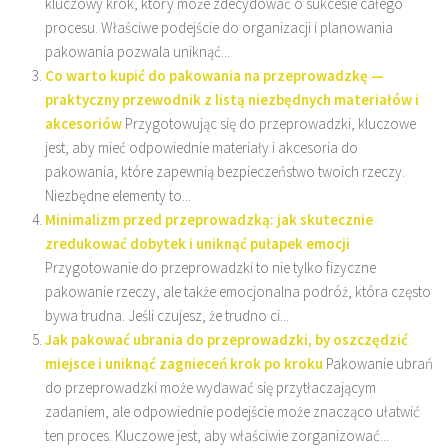
kluczowy krok, który może zdecydować o sukcesie całego
procesu. Właściwe podejście do organizacji i planowania
pakowania pozwala uniknąć...
Co warto kupić do pakowania na przeprowadzkę —
praktyczny przewodnik z listą niezbędnych materiałów i
akcesoriów
Przygotowując się do przeprowadzki, kluczowe
jest, aby mieć odpowiednie materiały i akcesoria do
pakowania, które zapewnią bezpieczeństwo twoich rzeczy.
Niezbędne elementy to...
Minimalizm przed przeprowadzką: jak skutecznie
zredukować dobytek i uniknąć pułapek emocji
Przygotowanie do przeprowadzki to nie tylko fizyczne
pakowanie rzeczy, ale także emocjonalna podróż, która często
bywa trudna. Jeśli czujesz, że trudno ci...
Jak pakować ubrania do przeprowadzki, by oszczędzić
miejsce i uniknąć zagnieceń krok po kroku
Pakowanie ubrań
do przeprowadzki może wydawać się przytłaczającym
zadaniem, ale odpowiednie podejście może znacząco ułatwić
ten proces. Kluczowe jest, aby właściwie zorganizować...