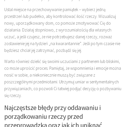
Ustal miejsce na przechowywanie pamiątek – wybierz jedną
przestrzeń lub pudełko, aby kontrolować ilość rzeczy. Wizualizuj
nowy, uporządkowany dom, co pomoże zmotywować Cię do
działania. Działaj stopniowo, z wyrozumiałością dla własnych
uczuć, a jeśli czujesz, że nie potrzebujesz danej rzeczy, rozważ
zostawienie jej na tydzień „na kwarantannie”. Jeśli po tym czasie nie
będziesz chciał jej zatrzymać, pozbądź się jej.
Warto również dzielić się swoimi uczuciami z partnerem lub bliskimi,
co może uprościć proces. Pamiętaj, że wspomnienia i emocje można
nosić w sobie, a niekoniecznie muszą być związane z
poszczególnymi przedmiotami. Utrzymuj umiar w sentymentalnych
przywiązaniach, co pozwoli Ci łatwiej podjąć decyzję o pozbywaniu
się rzeczy.
Najczęstsze błędy przy oddawaniu i
porządkowaniu rzeczy przed
przeprowadzką oraz jak ich uniknąć