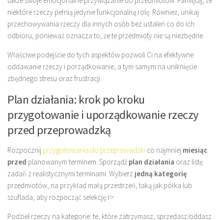
także swoje emocjonalne przywiązanie do przedmiotów. Pamiętaj, że
niektóre rzeczy pełnią jedynie funkcjonalną rolę. Również, unikaj
przechowywania rzeczy dla innych osób bez ustaleń co do ich
odbioru, ponieważ oznacza to, że te przedmioty nie są niezbędne.
Właściwe podejście do tych aspektów pozwoli Ci na efektywne
oddawanie rzeczy i porządkowanie, a tym samym na uniknięcie
zbędnego stresu oraz frustracji.
Plan działania: krok po kroku
przygotowanie i uporządkowanie rzeczy
przed przeprowadzką
Rozpocznij
przygotowania do przeprowadzki
co najmniej
miesiąc
przed
planowanym terminem. Sporządź
plan działania
oraz listę
zadań z realistycznymi terminami. Wybierz
jedną kategorię
przedmiotów, na przykład małą przestrzeń, taką jak półka lub
szuflada, aby rozpocząć selekcję.
r>
Podziel rzeczy na kategorie: te, które zatrzymasz, sprzedasz/oddasz