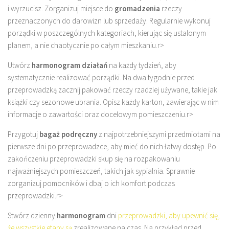
i wyrzucisz. Zorganizuj miejsce do
gromadzenia
rzeczy
przeznaczonych do darowizn lub sprzedaży. Regularnie wykonuj
porządki w poszczególnych kategoriach, kierując się ustalonym
planem, a nie chaotycznie po całym mieszkaniu.
r>
Utwórz
harmonogram działań
na każdy tydzień, aby
systematycznie realizować porządki. Na dwa tygodnie przed
przeprowadzką zacznij pakować rzeczy rzadziej używane, takie jak
książki czy sezonowe ubrania. Opisz każdy karton, zawierając w nim
informacje o zawartości oraz docelowym pomieszczeniu.
r>
Przygotuj
bagaż podręczny
z najpotrzebniejszymi przedmiotami na
pierwsze dni po przeprowadzce, aby mieć do nich łatwy dostęp. Po
zakończeniu przeprowadzki skup się na rozpakowaniu
najważniejszych pomieszczeń, takich jak sypialnia. Sprawnie
zorganizuj pomocników i dbaj o ich komfort podczas
przeprowadzki.
r>
Stwórz dzienny
harmonogram
dni
przeprowadzki, aby upewnić się,
że wszystkie etapy są
zrealizowane na czas. Na przykład przed