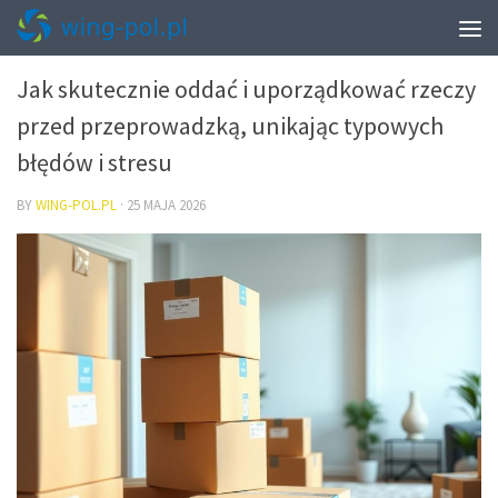
PRZEPROWADZKI – PAKOWANIE I START W NOWYM MIESZKANIU
Jak skutecznie oddać i uporządkować rzeczy
przed przeprowadzką, unikając typowych
błędów i stresu
BY
WING-POL.PL
·
25 MAJA 2026