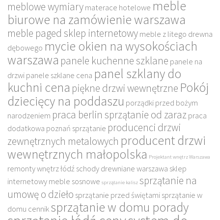
meble
meblowe wymiary
materace hotelowe
biurowe na zamówienie warszawa
meble paged sklep internetowy
meble z litego drewna
mycie okien na wysokościach
dębowego
warszawa
panele kuchenne szklane
panele na
panel szklany do
drzwi
panele szklane cena
kuchni cena
Pokój
piękne drzwi wewnętrzne
dziecięcy na poddaszu
porządki przed bożym
praca berlin sprzątanie od zaraz
narodzeniem
praca
producenci drzwi
dodatkowa poznań sprzątanie
producent drzwi
zewnętrznych metalowych
wewnętrznych małopolska
Projektant wnętrz Warszawa
remonty wnętrz łódź
schody drewniane warszawa
sklep
sprzątanie na
internetowy meble sosnowe
sprzątanie kalisz
umowę o dzieło
sprzątanie przed świętami
sprzątanie w
sprzątanie w domu porady
domu cennik