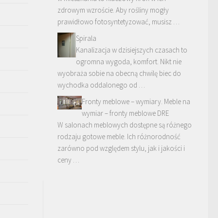
zdrowym wzroście. Aby rośliny mogły
prawidłowo fotosyntetyzować, musisz …
Spirala
Kanalizacja w dzisiejszych czasach to
ogromna wygoda, komfort. Nikt nie
wyobraża sobie na obecną chwilę biec do
wychodka oddalonego od …
Fronty meblowe – wymiary. Meble na
wymiar – fronty meblowe DRE
W salonach meblowych dostępne są różnego
rodzaju gotowe meble. Ich różnorodność
zarówno pod względem stylu, jak i jakości i
ceny …