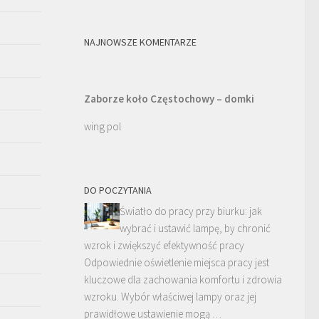
NAJNOWSZE KOMENTARZE
Zaborze koło Częstochowy – domki
wing pol
DO POCZYTANIA
Światło do pracy przy biurku: jak
wybrać i ustawić lampę, by chronić
wzrok i zwiększyć efektywność pracy
Odpowiednie oświetlenie miejsca pracy jest
kluczowe dla zachowania komfortu i zdrowia
wzroku. Wybór właściwej lampy oraz jej
prawidłowe ustawienie mogą …