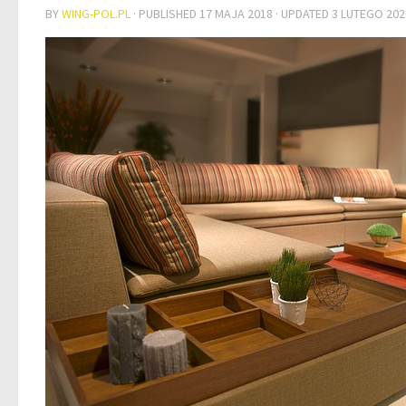
BY
WING-POL.PL
· PUBLISHED
17 MAJA 2018
· UPDATED
3 LUTEGO 202