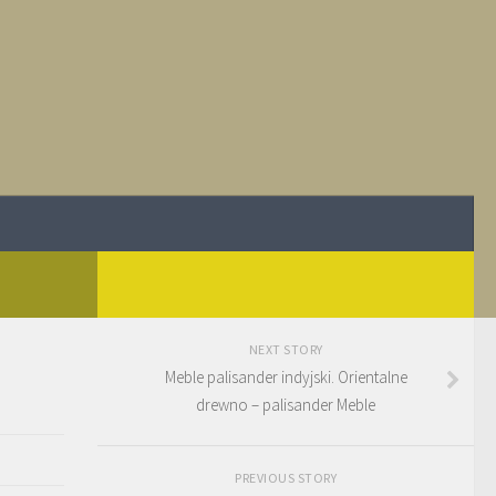
NEXT STORY
Meble palisander indyjski. Orientalne
drewno – palisander Meble
PREVIOUS STORY