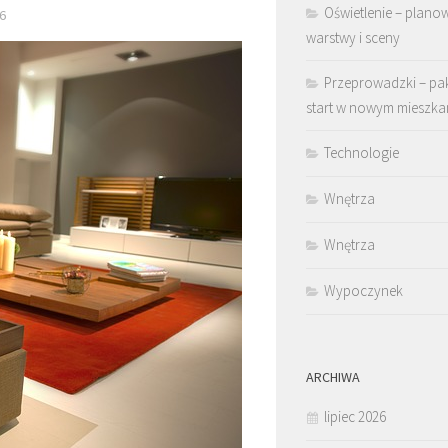
Oświetlenie – plano
6
warstwy i sceny
Przeprowadzki – pa
start w nowym mieszka
Technologie
Wnętrza
Wnętrza
Wypoczynek
ARCHIWA
lipiec 2026