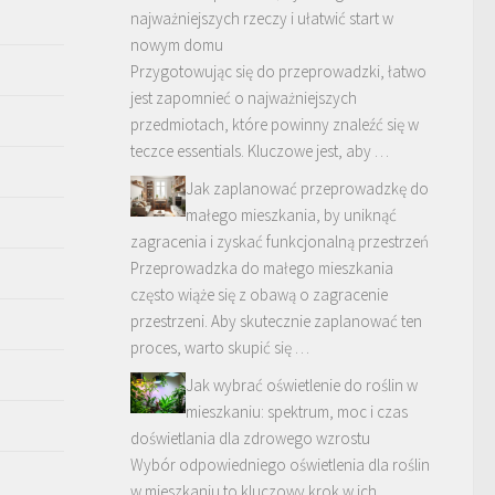
najważniejszych rzeczy i ułatwić start w
nowym domu
Przygotowując się do przeprowadzki, łatwo
jest zapomnieć o najważniejszych
przedmiotach, które powinny znaleźć się w
teczce essentials. Kluczowe jest, aby …
Jak zaplanować przeprowadzkę do
małego mieszkania, by uniknąć
zagracenia i zyskać funkcjonalną przestrzeń
Przeprowadzka do małego mieszkania
często wiąże się z obawą o zagracenie
przestrzeni. Aby skutecznie zaplanować ten
proces, warto skupić się …
Jak wybrać oświetlenie do roślin w
mieszkaniu: spektrum, moc i czas
doświetlania dla zdrowego wzrostu
Wybór odpowiedniego oświetlenia dla roślin
w mieszkaniu to kluczowy krok w ich