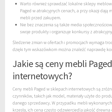
Warto również sprawdzać lokalne sklepy meblow
Paged w atrakcyjnych cenach, a przy okazji dają 
mebli przed zakupem.
Nie bez znaczenia są także media społecznościow
swoje produkty i organizuje konkursy z atrakcyjn
Śledzenie zmian w ofertach i promocjach wymaga troc
dzięki tym wskazówkom można znaleźć naprawdę kor
Jakie są ceny mebli Page
internetowych?
Ceny mebli Paged w sklepach internetowych są zróżni
czynników, takich jak model, materiały użyte do prod
danego sprzedawcy. W przypadku mebli wykonanych z 
krzesła, ich cena często odzwierciedla jakość drewn