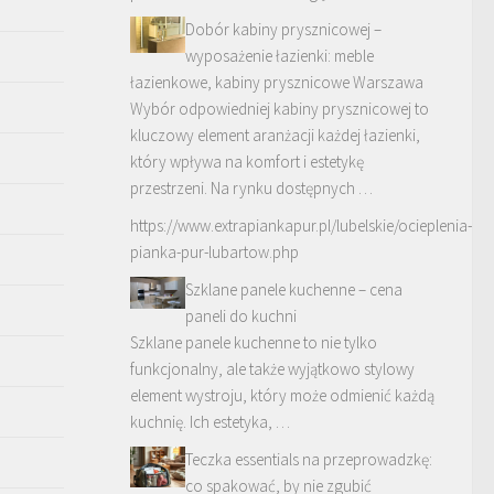
Dobór kabiny prysznicowej –
wyposażenie łazienki: meble
łazienkowe, kabiny prysznicowe Warszawa
Wybór odpowiedniej kabiny prysznicowej to
kluczowy element aranżacji każdej łazienki,
który wpływa na komfort i estetykę
przestrzeni. Na rynku dostępnych …
https://www.extrapiankapur.pl/lubelskie/ocieplenia-
pianka-pur-lubartow.php
Szklane panele kuchenne – cena
paneli do kuchni
Szklane panele kuchenne to nie tylko
funkcjonalny, ale także wyjątkowo stylowy
element wystroju, który może odmienić każdą
kuchnię. Ich estetyka, …
Teczka essentials na przeprowadzkę:
co spakować, by nie zgubić