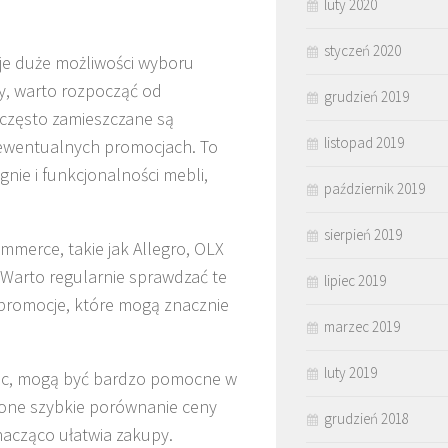
luty 2020
styczeń 2020
je duże możliwości wyboru
ty, warto rozpocząć od
grudzień 2019
j często zamieszczane są
listopad 2019
 ewentualnych promocjach. To
gnie i funkcjonalności mebli,
październik 2019
sierpień 2019
merce, takie jak Allegro, OLX
 Warto regularnie sprawdzać te
lipiec 2019
promocje, które mogą znacznie
marzec 2019
luty 2019
iec, mogą być bardzo pomocne w
ą one szybkie porównanie ceny
grudzień 2018
acząco ułatwia zakupy.