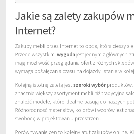
Jakie są zalety zakupów m
Internet?
Zakupy mebli przez Internet to opcja, która cieszy si
Przede wszystkim,
wygoda
jest jednym z głównych atu
mają możliwość przeglądania ofert z różnych sklepów
wymaga poświęcania czasu na dojazdy i stanie w kole
Kolejną istotną zaletą jest
szeroki wybór
produktów. 
znacznie większy asortyment mebli niż tradycyjne sal
znaleźć modele, które idealnie pasują do naszych potr
Różnorodność materiałów, kolorów i wzorów jest znac
swobodę w projektowaniu przestrzeni.
Porównywanie cen to kolejny atut zakupów online. Kl