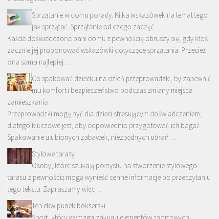
Sprzątanie w domu porady. Kilka wskazówek na temat tego
jak sprzątać. Sprzątanie od czego zacząć
Każda doświadczona pani domu z pewnością obruszy się, gdy ktoś
zacznie jej proponować wskazówki dotyczące sprzątania. Przecież
ona sama najlepiej …
Co spakować dziecku na dzień przeprowadzki, by zapewnić
mu komfort i bezpieczeństwo podczas zmiany miejsca
zamieszkania
Przeprowadzki mogą być dla dzieci stresującym doświadczeniem,
dlatego kluczowe jest, aby odpowiednio przygotować ich bagaż.
Spakowanie ulubionych zabawek, niezbędnych ubrań …
Stylowe tarasy
Osoby, które szukają pomysłu na stworzenie stylowego
tarasu z pewnością mogą wynieść cenne informacje po przeczytaniu
tego tekstu. Zapraszamy więc …
Ten ekwipunek bokserski.
Sport, który wymaga zakupu elementów sportowych.