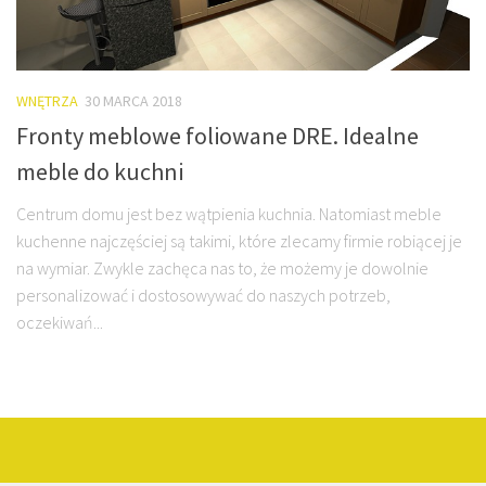
WNĘTRZA
30 MARCA 2018
Fronty meblowe foliowane DRE. Idealne
meble do kuchni
Centrum domu jest bez wątpienia kuchnia. Natomiast meble
kuchenne najczęściej są takimi, które zlecamy firmie robiącej je
na wymiar. Zwykle zachęca nas to, że możemy je dowolnie
personalizować i dostosowywać do naszych potrzeb,
oczekiwań...