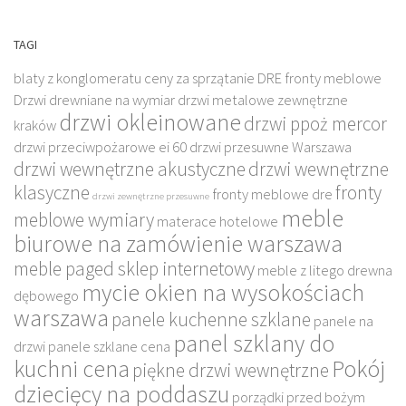
TAGI
blaty z konglomeratu
ceny za sprzątanie
DRE fronty meblowe
Drzwi drewniane na wymiar
drzwi metalowe zewnętrzne
drzwi okleinowane
drzwi ppoż mercor
kraków
drzwi przeciwpożarowe ei 60
drzwi przesuwne Warszawa
drzwi wewnętrzne akustyczne
drzwi wewnętrzne
klasyczne
fronty
fronty meblowe dre
drzwi zewnętrzne przesuwne
meble
meblowe wymiary
materace hotelowe
biurowe na zamówienie warszawa
meble paged sklep internetowy
meble z litego drewna
mycie okien na wysokościach
dębowego
warszawa
panele kuchenne szklane
panele na
panel szklany do
drzwi
panele szklane cena
kuchni cena
Pokój
piękne drzwi wewnętrzne
dziecięcy na poddaszu
porządki przed bożym