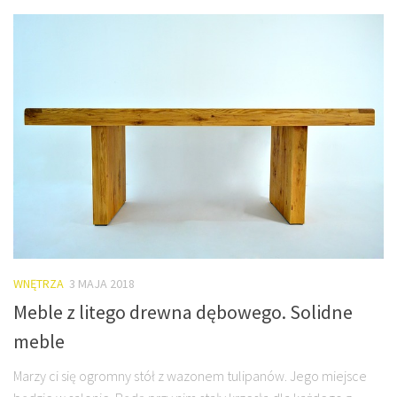
WNĘTRZA
3 MAJA 2018
Meble z litego drewna dębowego. Solidne
meble
Marzy ci się ogromny stół z wazonem tulipanów. Jego miejsce