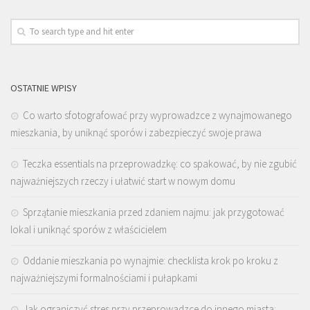
OSTATNIE WPISY
Co warto sfotografować przy wyprowadzce z wynajmowanego
mieszkania, by uniknąć sporów i zabezpieczyć swoje prawa
Teczka essentials na przeprowadzkę: co spakować, by nie zgubić
najważniejszych rzeczy i ułatwić start w nowym domu
Sprzątanie mieszkania przed zdaniem najmu: jak przygotować
lokal i uniknąć sporów z właścicielem
Oddanie mieszkania po wynajmie: checklista krok po kroku z
najważniejszymi formalnościami i pułapkami
Jak ograniczyć stres przy przeprowadzce do innego miasta: