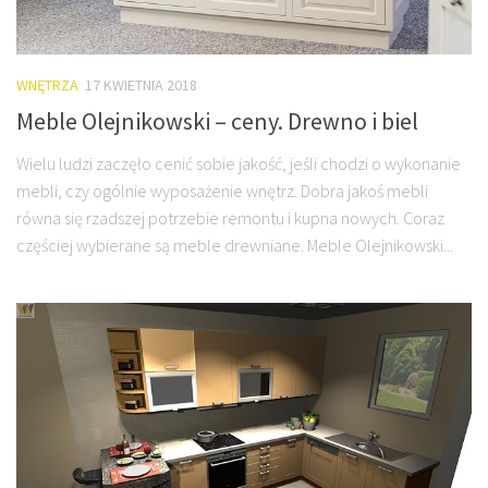
WNĘTRZA
17 KWIETNIA 2018
Meble Olejnikowski – ceny. Drewno i biel
Wielu ludzi zaczęło cenić sobie jakość, jeśli chodzi o wykonanie
mebli, czy ogólnie wyposażenie wnętrz. Dobra jakoś mebli
równa się rzadszej potrzebie remontu i kupna nowych. Coraz
częściej wybierane są meble drewniane. Meble Olejnikowski...