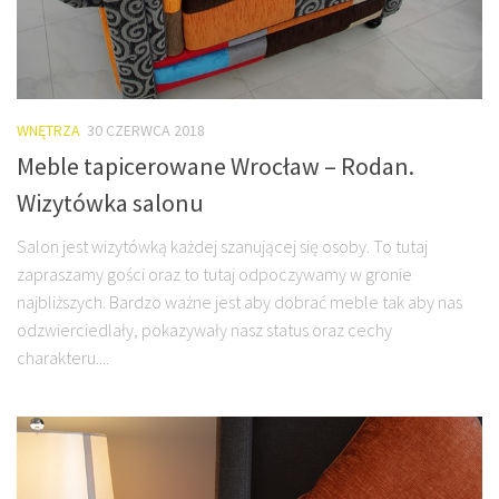
WNĘTRZA
30 CZERWCA 2018
Meble tapicerowane Wrocław – Rodan.
Wizytówka salonu
Salon jest wizytówką każdej szanującej się osoby. To tutaj
zapraszamy gości oraz to tutaj odpoczywamy w gronie
najbliższych. Bardzo ważne jest aby dobrać meble tak aby nas
odzwierciedlały, pokazywały nasz status oraz cechy
charakteru....