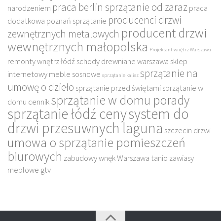
praca berlin sprzątanie od zaraz
narodzeniem
praca
producenci drzwi
dodatkowa poznań sprzątanie
producent drzwi
zewnętrznych metalowych
wewnętrznych małopolska
Projektant wnętrz Warszawa
remonty wnętrz łódź
schody drewniane warszawa
sklep
sprzątanie na
internetowy meble sosnowe
sprzątanie kalisz
umowę o dzieło
sprzątanie przed świętami
sprzątanie w
sprzątanie w domu porady
domu cennik
sprzątanie łódź ceny
system do
drzwi przesuwnych laguna
szczecin drzwi
umowa o sprzątanie pomieszczeń
biurowych
zabudowy wnęk Warszawa tanio
zawiasy
meblowe gtv