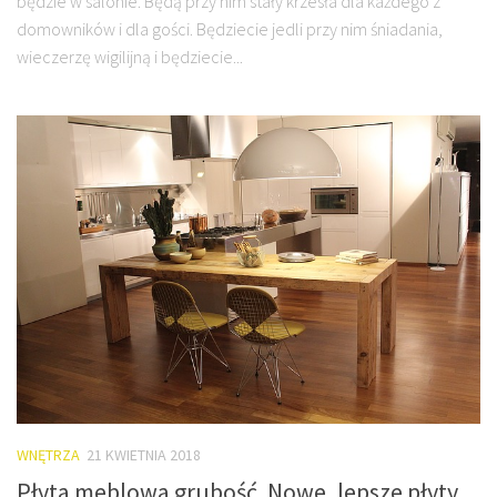
będzie w salonie. Będą przy nim stały krzesła dla każdego z
domowników i dla gości. Będziecie jedli przy nim śniadania,
wieczerzę wigilijną i będziecie...
WNĘTRZA
21 KWIETNIA 2018
Płyta meblowa grubość. Nowe, lepsze płyty