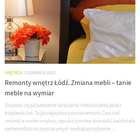
WNĘTRZA
3 CZERWCA 2018
Remonty wnętrz Łódź. Zmiana mebli – tanie
meble na wymiar
Znudziło cię już patrzenie na tę samą meblościankę przez
trzydzieści lat. To już najwyższa pora na remont. Czas coś
zmienić w swoim wnętrzu, wpuścić powiew świeżości, każda taka
metamorfoza oczyszcza umysł i nastraja pozytywnie....