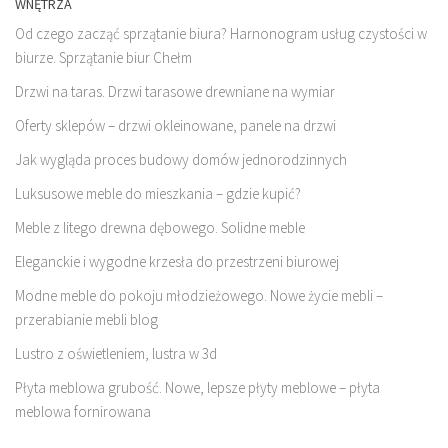
WNĘTRZA
Od czego zacząć sprzątanie biura? Harnonogram usług czystości w
biurze. Sprzątanie biur Chełm
Drzwi na taras. Drzwi tarasowe drewniane na wymiar
Oferty sklepów – drzwi okleinowane, panele na drzwi
Jak wygląda proces budowy domów jednorodzinnych
Luksusowe meble do mieszkania – gdzie kupić?
Meble z litego drewna dębowego. Solidne meble
Eleganckie i wygodne krzesła do przestrzeni biurowej
Modne meble do pokoju młodzieżowego. Nowe życie mebli –
przerabianie mebli blog
Lustro z oświetleniem, lustra w 3d
Płyta meblowa grubość. Nowe, lepsze płyty meblowe – płyta
meblowa fornirowana