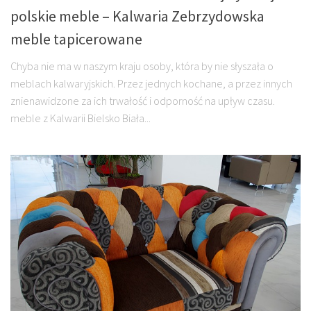
polskie meble – Kalwaria Zebrzydowska
meble tapicerowane
Chyba nie ma w naszym kraju osoby, która by nie słyszała o
meblach kalwaryjskich. Przez jednych kochane, a przez innych
znienawidzone za ich trwałość i odporność na upływ czasu.
meble z Kalwarii Bielsko Biała...