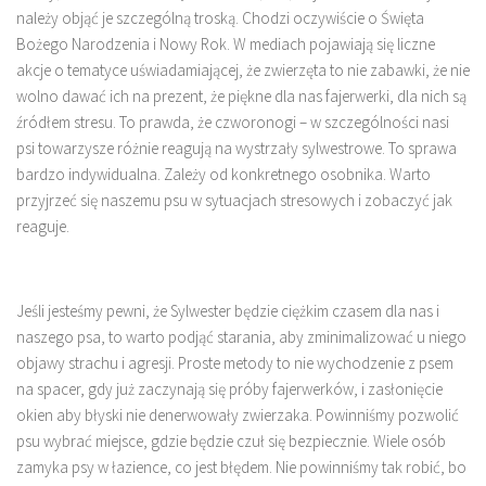
należy objąć je szczególną troską. Chodzi oczywiście o Święta
Bożego Narodzenia i Nowy Rok. W mediach pojawiają się liczne
akcje o tematyce uświadamiającej, że zwierzęta to nie zabawki, że nie
wolno dawać ich na prezent, że piękne dla nas fajerwerki, dla nich są
źródłem stresu. To prawda, że czworonogi – w szczególności nasi
psi towarzysze różnie reagują na wystrzały sylwestrowe. To sprawa
bardzo indywidualna. Zależy od konkretnego osobnika. Warto
przyjrzeć się naszemu psu w sytuacjach stresowych i zobaczyć jak
reaguje.
Jeśli jesteśmy pewni, że Sylwester będzie ciężkim czasem dla nas i
naszego psa, to warto podjąć starania, aby zminimalizować u niego
objawy strachu i agresji. Proste metody to nie wychodzenie z psem
na spacer, gdy już zaczynają się próby fajerwerków, i zasłonięcie
okien aby błyski nie denerwowały zwierzaka. Powinniśmy pozwolić
psu wybrać miejsce, gdzie będzie czuł się bezpiecznie. Wiele osób
zamyka psy w łazience, co jest błędem. Nie powinniśmy tak robić, bo