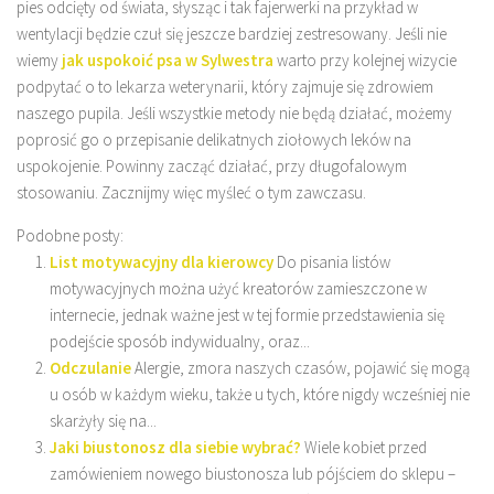
pies odcięty od świata, słysząc i tak fajerwerki na przykład w
wentylacji będzie czuł się jeszcze bardziej zestresowany. Jeśli nie
wiemy
jak uspokoić psa w Sylwestra
warto przy kolejnej wizycie
podpytać o to lekarza weterynarii, który zajmuje się zdrowiem
naszego pupila. Jeśli wszystkie metody nie będą działać, możemy
poprosić go o przepisanie delikatnych ziołowych leków na
uspokojenie. Powinny zacząć działać, przy długofalowym
stosowaniu. Zacznijmy więc myśleć o tym zawczasu.
Podobne posty:
List motywacyjny dla kierowcy
Do pisania listów
motywacyjnych można użyć kreatorów zamieszczone w
internecie, jednak ważne jest w tej formie przedstawienia się
podejście sposób indywidualny, oraz...
Odczulanie
Alergie, zmora naszych czasów, pojawić się mogą
u osób w każdym wieku, także u tych, które nigdy wcześniej nie
skarżyły się na...
Jaki biustonosz dla siebie wybrać?
Wiele kobiet przed
zamówieniem nowego biustonosza lub pójściem do sklepu –