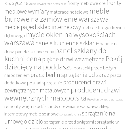
klasyczne
fronty
fronty meblowe dre
drzwi zewnętrzne przesuwne
meble
meblowe wymiary
materace hotelowe
biurowe na zamówienie warszawa
meble paged sklep internetowy
meble z litego drewna
mycie okien na wysokościach
dębowego
warszawa
panele kuchenne szklane
panele na
panel szklany do
drzwi
panele szklane cena
kuchni cena
Pokój
piękne drzwi wewnętrzne
dziecięcy na poddaszu
porządki przed bożym
praca berlin sprzątanie od zaraz
narodzeniem
praca
producenci drzwi
dodatkowa poznań sprzątanie
producent drzwi
zewnętrznych metalowych
wewnętrznych małopolska
Projektant wnętrz Warszawa
remonty wnętrz łódź
schody drewniane warszawa
sklep
sprzątanie na
internetowy meble sosnowe
sprzątanie kalisz
umowę o dzieło
sprzątanie przed świętami
sprzątanie w