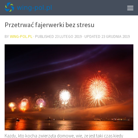
INNE
Przetrwać fajerwerki bez stresu
BY
WING-POL.PL
· PUBLISHED
23 LUTEGO 2019
· UPDATED
23 GRUDNIA 2019
Każdy, kto kocha zwierzęta domowe, wie, że jest taki czas kiedy