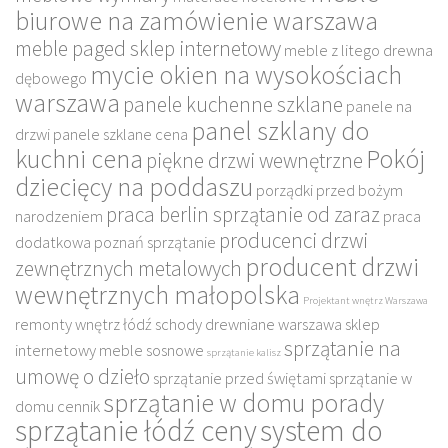
biurowe na zamówienie warszawa
meble paged sklep internetowy
meble z litego drewna
mycie okien na wysokościach
dębowego
warszawa
panele kuchenne szklane
panele na
panel szklany do
drzwi
panele szklane cena
kuchni cena
Pokój
piękne drzwi wewnętrzne
dziecięcy na poddaszu
porządki przed bożym
praca berlin sprzątanie od zaraz
narodzeniem
praca
producenci drzwi
dodatkowa poznań sprzątanie
producent drzwi
zewnętrznych metalowych
wewnętrznych małopolska
Projektant wnętrz Warszawa
remonty wnętrz łódź
schody drewniane warszawa
sklep
sprzątanie na
internetowy meble sosnowe
sprzątanie kalisz
umowę o dzieło
sprzątanie przed świętami
sprzątanie w
sprzątanie w domu porady
domu cennik
sprzątanie łódź ceny
system do