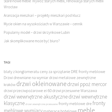
Stare-nowe meble. Wywóz starych mebli, renowacja starych mebli
Wrocław
Aranżacja mieszkań – projekty mieszkań pod klucz
Mycie okien na wysokościach w Warszawie – cennik
Popularny model – drzwi skrzynkowe Lubin
Jak skomplikowane może być biuro?
TAGI
blaty z konglomeratu
ceny za sprzątanie
DRE fronty meblowe
Drzwi drewniane na wymiar
drzwi metalowe zewnętrzne
drzwi okleinowane
drzwi ppoż mercor
kraków
drzwi przeciwpożarowe ei 60
drzwi przesuwne Warszawa
drzwi wewnętrzne akustyczne
drzwi wewnętrzne
klasyczne
fronty
fronty meblowe dre
drzwi zewnętrzne przesuwne
meble
meblowe wymiary
materace hotelowe