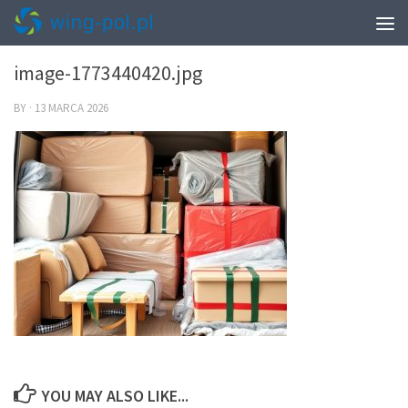
0
image-1773440420.jpg
BY
·
13 MARCA 2026
YOU MAY ALSO LIKE...