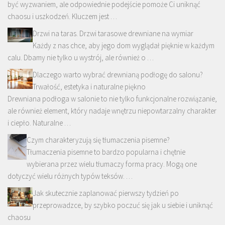
być wyzwaniem, ale odpowiednie podejście pomoże Ci uniknąć
chaosu i uszkodzeń. Kluczem jest …
Drzwi na taras. Drzwi tarasowe drewniane na wymiar
Każdy z nas chce, aby jego dom wyglądał pięknie w każdym
calu. Dbamy nie tylko u wystrój, ale również o …
Dlaczego warto wybrać drewnianą podłogę do salonu?
Trwałość, estetyka i naturalne piękno
Drewniana podłoga w salonie to nie tylko funkcjonalne rozwiązanie,
ale również element, który nadaje wnętrzu niepowtarzalny charakter
i ciepło. Naturalne …
Czym charakteryzują się tłumaczenia pisemne?
Tłumaczenia pisemne to bardzo popularna i chętnie
wybierana przez wielu tłumaczy forma pracy. Mogą one
dotyczyć wielu różnych typów teksów. …
Jak skutecznie zaplanować pierwszy tydzień po
przeprowadzce, by szybko poczuć się jak u siebie i uniknąć
chaosu