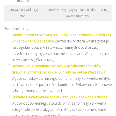
materace
prowadzić ewidencję
umożliwia szybszą wymianę niedostatecznej
stanu
jakości materacy
Podobne posty:
Zawód dekoratora wnętrz – projektant wnętrz. Architekt
wnętrz – cena Warszawa
Zawód dekoratora wnętrz zyskuje
na popularności, a kreatywność i umiejętność aranżacji
przestrzeni stają się coraz bardziej doceniane. W dynamicznie
rozwijającej się Warszawie,...
Betonowe i drewniane schody – producent schodów
drewnianych mazowieckie. Schody na beton Warszawa
Wybór schodów do naszego domu to nie tylko kwestia estetyki,
ale również funkcjonalności i komfortu użytkowania. Betonowe
schody, znane z dużej trwałości...
Szklane i lakierowane stoły – stoły lakierowane szklane
Wybór odpowiedniego stołu do wnętrza to nie tylko kwestia
estetyki, ale także praktyczności. Stoły szklane i lakierowane
cieszą się rosnącą popularnością, oferując...