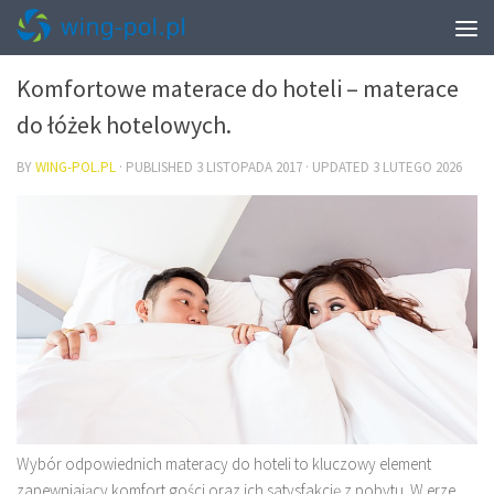
WNĘTRZA
Komfortowe materace do hoteli – materace
do łóżek hotelowych.
BY
WING-POL.PL
· PUBLISHED
3 LISTOPADA 2017
· UPDATED
3 LUTEGO 2026
Wybór odpowiednich materacy do hoteli to kluczowy element
zapewniający komfort gości oraz ich satysfakcję z pobytu. W erze