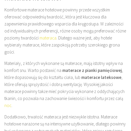
Komfortowe materace hotelowe powinny przede wszystkim
oferować odpowiednią twardość, która jest kluczowa dla
zapewnienia prawidłowego wsparcia dla kręgosłupa. W zależności
od indywidualnych preferencji, różne osoby mogą preferować różne
poziomy twardości
materaca
. Dlatego ważne jest, aby hotele
wybierały materace, które zaspokoją potrzeby szerokiego grona
gości.
Materiały, z których wykonane są materace, mają istotny wpływ na
komfort snu. Warto postawić na
materace z pianki pamięciowej
,
które dopasowują się do kształtu ciała, lub
materace lateksowe
,
które oferują sprężystość i dobrą wentylację. Wysokiej jakości
materace powinny także mieć pokrycia wykonane z oddychających
tkanin, co pozwala na zachowanie świeżości i komfortu przez całą
noc
.
Dodatkowo, trwałość materaca jest niezwykle istotna. Materace
hotelowe narażone są na intensywne użytkowanie, dlatego powinny
być wykonane z wytrzymałych materiałów, które zniosą regularne