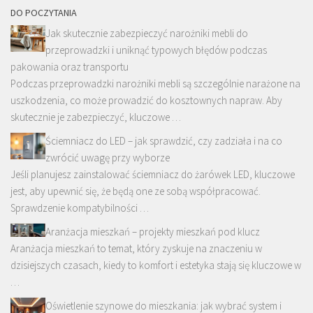
DO POCZYTANIA
Jak skutecznie zabezpieczyć narożniki mebli do
przeprowadzki i uniknąć typowych błędów podczas
pakowania oraz transportu
Podczas przeprowadzki narożniki mebli są szczególnie narażone na
uszkodzenia, co może prowadzić do kosztownych napraw. Aby
skutecznie je zabezpieczyć, kluczowe …
Ściemniacz do LED – jak sprawdzić, czy zadziała i na co
zwrócić uwagę przy wyborze
Jeśli planujesz zainstalować ściemniacz do żarówek LED, kluczowe
jest, aby upewnić się, że będą one ze sobą współpracować.
Sprawdzenie kompatybilności …
Aranżacja mieszkań – projekty mieszkań pod klucz
Aranżacja mieszkań to temat, który zyskuje na znaczeniu w
dzisiejszych czasach, kiedy to komfort i estetyka stają się kluczowe w
…
Oświetlenie szynowe do mieszkania: jak wybrać system i