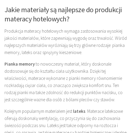
Jakie materiały są najlepsze do produkcji
materacy hotelowych?
Produkcja materacy hotelowych wymaga zastosowania wysokiej
jakości materiałów, które zapewniają wygodę oraz trwałość. Wśród
najlepszych materiałów wyróżniają się trzy główne rodzaje: pianka
memory, lateks oraz sprężyny kieszeniowe.
Pianka memory
to nowoczesny materiał, który doskonale
dostosowuje się do kształtu ciała użytkownika. Dzięki tej
właściwości, materace wykonane z pianki memory równomiernie
rozkładają ciężar ciała, co znacząco zwiększa komfort snu. Ten
rodzaj pianki ma także zdolność do redukcji punktów nacisku, co
jest szczególnie ważne dla osób z bólami pleców czy stawów.
Kolejnym popularnym materiałem jest
lateks
. Materace lateksowe
oferują doskonałą wentylację, co przyczynia się do zachowania
świeżości podczas snu. Lateks jest także odporny na roztocza i
pleśń, co sprawia, że takie materace są bardziej higieniczne i idealne