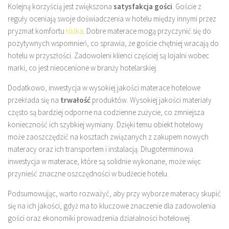
Kolejną korzyścią jest zwiększona
satysfakcja gości
. Goście z
reguły oceniają swoje doświadczenia w hotelu między innymi przez
pryzmat komfortu
łóżka
. Dobre materace mogą przyczynić się do
pozytywnych wspomnień, co sprawia, że goście chętniej wracają do
hotelu w przyszłości. Zadowoleni klienci częściej są lojalni wobec
marki, co jest nieocenione w branży hotelarskiej.
Dodatkowo, inwestycja w wysokiej jakości materace hotelowe
przekłada się na
trwałość
produktów. Wysokiej jakości materiały
często są bardziej odporne na codzienne zużycie, co zmniejsza
konieczność ich szybkiej wymiany. Dzięki temu obiekt hotelowy
może zaoszczędzić na kosztach związanych z zakupem nowych
materacy oraz ich transportem i instalacją. Długoterminowa
inwestycja w materace, które są solidnie wykonane, może więc
przynieść znaczne oszczędności w budżecie hotelu.
Podsumowując, warto rozważyć, aby przy wyborze materacy skupić
się na ich jakości, gdyż ma to kluczowe znaczenie dla zadowolenia
gości oraz ekonomiki prowadzenia działalności hotelowej.