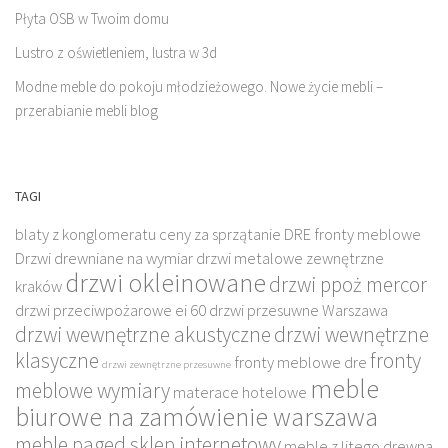
Płyta OSB w Twoim domu
Lustro z oświetleniem, lustra w 3d
Modne meble do pokoju młodzieżowego. Nowe życie mebli –
przerabianie mebli blog
TAGI
blaty z konglomeratu
ceny za sprzątanie
DRE fronty meblowe
Drzwi drewniane na wymiar
drzwi metalowe zewnętrzne
drzwi okleinowane
drzwi ppoż mercor
kraków
drzwi przeciwpożarowe ei 60
drzwi przesuwne Warszawa
drzwi wewnętrzne akustyczne
drzwi wewnętrzne
klasyczne
fronty
fronty meblowe dre
drzwi zewnętrzne przesuwne
meble
meblowe wymiary
materace hotelowe
biurowe na zamówienie warszawa
meble paged sklep internetowy
meble z litego drewna