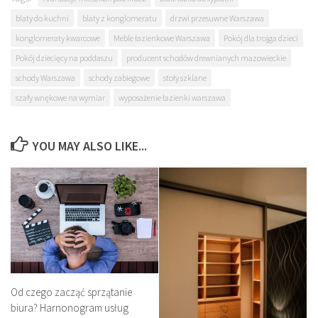
blaty do kuchni
blaty z konglomeratu
drzwi przesuwne Warszawa
konglomeraty kwarcowe
Meble łazienkowe Warszawa
Pokój dla trojga dzieci
Pokój dziecięcy na poddaszu
producent schodów drewnianych mazowieckie
schody Warszawa
schody zabiegowe
stoły szklane
szafy wnękowe na wymiar
wyposażenie łazienki warszawa
YOU MAY ALSO LIKE...
Od czego zacząć sprzątanie
biura? Harnonogram usług