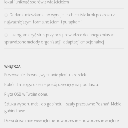
lokal i uniknąć sporów z właścicielem
Oddanie mieszkania po wynajmie: checklista krok po kroku z
najważniejszymi formalnościami i pułapkami
Jak ograniczyć stres przy przeprowadzce do innego miasta:
sprawdzone metody organizacji i adaptacji emocjonalnej
WNĘTRZA
Frezowanie drewna, wycinanie plexi i uszczelek
Pokój dla trojga dzieci – pokój dziecięcy na poddaszu.
Płyta OSB w Twoim domu
Sztuka wyboru mebli do gabinetu – szafy przesuwne Poznań. Meble
gabinetowe
Drzwi drewniane wewnętrzne nowoczesne – nowoczesne wnętrze.