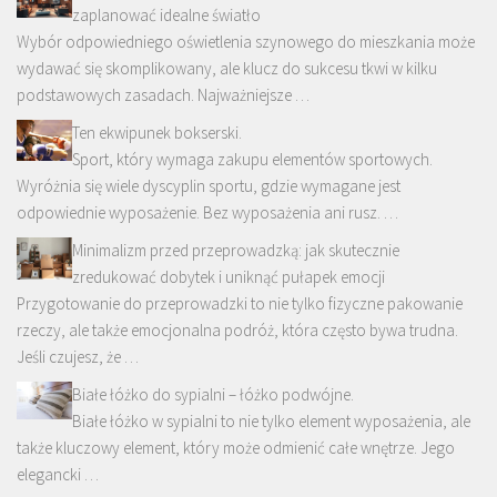
zaplanować idealne światło
Wybór odpowiedniego oświetlenia szynowego do mieszkania może
wydawać się skomplikowany, ale klucz do sukcesu tkwi w kilku
podstawowych zasadach. Najważniejsze …
Ten ekwipunek bokserski.
Sport, który wymaga zakupu elementów sportowych.
Wyróżnia się wiele dyscyplin sportu, gdzie wymagane jest
odpowiednie wyposażenie. Bez wyposażenia ani rusz. …
Minimalizm przed przeprowadzką: jak skutecznie
zredukować dobytek i uniknąć pułapek emocji
Przygotowanie do przeprowadzki to nie tylko fizyczne pakowanie
rzeczy, ale także emocjonalna podróż, która często bywa trudna.
Jeśli czujesz, że …
Białe łóżko do sypialni – łóżko podwójne.
Białe łóżko w sypialni to nie tylko element wyposażenia, ale
także kluczowy element, który może odmienić całe wnętrze. Jego
elegancki …