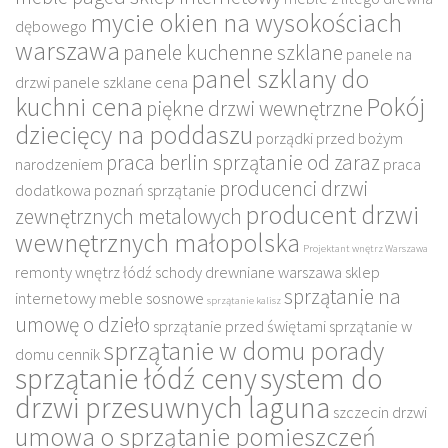
mycie okien na wysokościach
dębowego
warszawa
panele kuchenne szklane
panele na
panel szklany do
drzwi
panele szklane cena
kuchni cena
Pokój
piękne drzwi wewnętrzne
dziecięcy na poddaszu
porządki przed bożym
praca berlin sprzątanie od zaraz
narodzeniem
praca
producenci drzwi
dodatkowa poznań sprzątanie
producent drzwi
zewnętrznych metalowych
wewnętrznych małopolska
Projektant wnętrz Warszawa
remonty wnętrz łódź
schody drewniane warszawa
sklep
sprzątanie na
internetowy meble sosnowe
sprzątanie kalisz
umowę o dzieło
sprzątanie przed świętami
sprzątanie w
sprzątanie w domu porady
domu cennik
sprzątanie łódź ceny
system do
drzwi przesuwnych laguna
szczecin drzwi
umowa o sprzątanie pomieszczeń