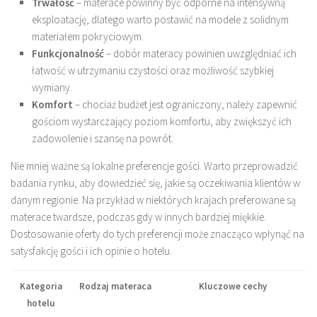
Trwałość
– materace powinny być odporne na intensywną
eksploatację, dlatego warto postawić na modele z solidnym
materiałem pokryciowym.
Funkcjonalność
– dobór materacy powinien uwzględniać ich
łatwość w utrzymaniu czystości oraz możliwość szybkiej
wymiany.
Komfort
– chociaż budżet jest ograniczony, należy zapewnić
gościom wystarczający poziom komfortu, aby zwiększyć ich
zadowolenie i szansę na powrót.
Nie mniej ważne są lokalne preferencje gości. Warto przeprowadzić
badania rynku, aby dowiedzieć się, jakie są oczekiwania klientów w
danym regionie. Na przykład w niektórych krajach preferowane są
materace twardsze, podczas gdy w innych bardziej miękkie.
Dostosowanie oferty do tych preferencji może znacząco wpłynąć na
satysfakcję gości i ich opinie o hotelu.
Kategoria
Rodzaj materaca
Kluczowe cechy
hotelu