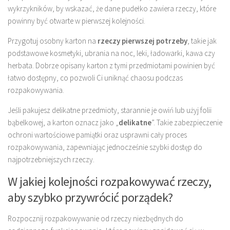
wykrzykników, by wskazać, że dane pudełko zawiera rzeczy, które
powinny być otwarte w pierwszej kolejności.
Przygotuj osobny karton na
rzeczy pierwszej potrzeby
, takie jak
podstawowe kosmetyki, ubrania na noc, leki, ładowarki, kawa czy
herbata. Dobrze opisany karton z tymi przedmiotami powinien być
łatwo dostępny, co pozwoli Ci uniknąć chaosu podczas
rozpakowywania.
Jeśli pakujesz delikatne przedmioty, starannie je owiń lub użyj folii
bąbelkowej, a karton oznacz jako „
delikatne
”. Takie zabezpieczenie
ochroni wartościowe pamiątki oraz usprawni cały proces
rozpakowywania, zapewniając jednocześnie szybki dostęp do
najpotrzebniejszych rzeczy.
W jakiej kolejności rozpakowywać rzeczy,
aby szybko przywrócić porządek?
Rozpocznij rozpakowywanie od rzeczy niezbędnych do