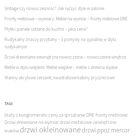
Vintage czy nowoczesność? Jak łączyć style w salonie
Fronty meblowe – wymiary. Meble na wymiar – fronty meblowe DRE
Płytki i panele szklane do kuchni – jaka cena?
Rustykalny znaczy przytulny – 3 pomysły na sypialnię w stylu
rustykalnym
Drzwi drewniane wewnętrzne nowoczesne – nowoczesne wnętrze.
Meble w stylu wiejskim. Meble wiejskie – meble z drewna śląskie
Wanny akrylowe cersanit, kwadratowe kabiny prysznicowe
TAGI
blaty z konglomeratu
ceny za sprzątanie
DRE fronty meblowe
Drzwi drewniane na wymiar
drzwi metalowe zewnętrzne
drzwi okleinowane
drzwi ppoż mercor
kraków