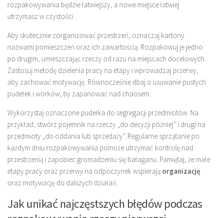
rozpakowywania będzie łatwiejszy, a nowe miejsce łatwiej
utrzymasz w czystości.
Aby skutecznie zorganizować przestrzeń, oznaczaj kartony
nazwami pomieszczeń oraz ich zawartością. Rozpakowuj je jedno
po drugim, umieszczając rzeczy od razu na miejscach docelowych.
Zastosuj metodę dzielenia pracy na etapy i wprowadzaj przerwy,
aby zachować motywację. Równocześnie dbaj o usuwanie pustych
pudełek i worków, by zapanować nad chaosem.
Wykorzystaj oznaczone pudełka do segregacji przedmiotów. Na
przykład, stwórz pojemnik na rzeczy „do decyzji później” i drugi na
przedmioty „do oddania lub sprzedaży”. Regularne sprzątanie po
każdym dniu rozpakowywania pomoże utrzymać kontrolę nad
przestrzenią i zapobiec gromadzeniu się bałaganu. Pamiętaj, że małe
etapy pracy oraz przerwy na odpoczynek wspierają
organizację
oraz motywację do dalszych działań.
Jak unikać najczęstszych błędów podczas