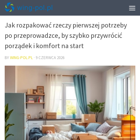
PRZEPROWADZKI – PAKOWANIE I START W NOWYM MIESZKANIU
Jak rozpakować rzeczy pierwszej potrzeby
po przeprowadzce, by szybko przywrócić
porządek i komfort na start
BY
WING-POL.PL
·
9 CZERWCA 2026