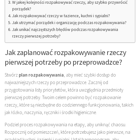
W jakiej kolejności rozpakowywać rzeczy, aby szybko przywrócić
porządek?
Jak rozpakowywać rzeczy w łazience, kuchni i sypialni?
Jak utrzymać porządek i organizację podczas rozpakowywania?
Jak unikać najczęstszych błędów podczas rozpakowywania
rzeczy pierwszej potrzeby?
Jak zaplanować rozpakowywanie rzeczy
pierwszej potrzeby po przeprowadzce?
Stwórz
plan rozpakowywania
, aby mieć szybki dostęp do
najważniejszych rzeczy po przeprowadzce. Zacznij od
przygotowania listy priorytetów, która uwzględnia przedmioty
pierwszej potrzeby. Twoim celem powinno być rozpakowanie
rzeczy, które są niezbędne do codziennego funkcjonowania, takich
jak łóżko, naczynia, ręczniki i środki higieniczne.
Podziel proces rozpakowywania na etapy, aby uniknąć chaosu.
Rozpocznij od pomieszczeń, które potrzebujesz jako pierwsze, na
przykład kuchni, łazienki i sypialni. Ustal harmonogram, aby