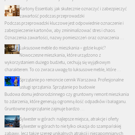
Kartony Essentials: jak skutecznie oznaczyć i zabezpieczyć
zawartość podczas przeprowadzki
Podczas przeprowadzki kluczowe jest odpowiednie oznaczenie i
zabezpieczenie kartonów, aby zminimalizować stres i chaos.
Oznaczenia zawartości, nazwy pomieszczeń oraz oznaczenia …
Luksusowe meble do mieszkania – gdzie kupić?
Nowoczesne mieszkania, które urządzono z
wykorzystaniem dużego budżetu, cechują się wyjątkowym
charakterem. To co zwraca uwagę to luksusowe meble, które …
Sprzątanie po remoncie cennik Warszawa. Profesjonalne
usługi sprzątania. Sprzątanie po budowie
Budowa domu jednorodzinnego czy gruntowny remont mieszkania
to zdarzenia, które generują ogromną ilość odpadków i bałaganu.
Gruntowne posprzątanie zajmuje bardzo …
Sylwester w górach: najlepsze miejsca, atrakcje i oferty
Sylwester w górach to nie tylko okazja do szampańskiej
zabawy, lecz także szereg unikalnych atrakcji i niezapomnianych