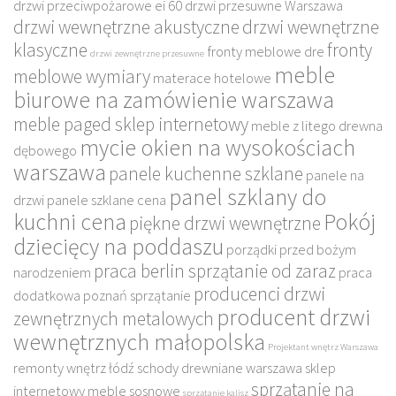
drzwi przeciwpożarowe ei 60
drzwi przesuwne Warszawa
drzwi wewnętrzne akustyczne
drzwi wewnętrzne
klasyczne
fronty
fronty meblowe dre
drzwi zewnętrzne przesuwne
meble
meblowe wymiary
materace hotelowe
biurowe na zamówienie warszawa
meble paged sklep internetowy
meble z litego drewna
mycie okien na wysokościach
dębowego
warszawa
panele kuchenne szklane
panele na
panel szklany do
drzwi
panele szklane cena
kuchni cena
Pokój
piękne drzwi wewnętrzne
dziecięcy na poddaszu
porządki przed bożym
praca berlin sprzątanie od zaraz
narodzeniem
praca
producenci drzwi
dodatkowa poznań sprzątanie
producent drzwi
zewnętrznych metalowych
wewnętrznych małopolska
Projektant wnętrz Warszawa
remonty wnętrz łódź
schody drewniane warszawa
sklep
sprzątanie na
internetowy meble sosnowe
sprzątanie kalisz