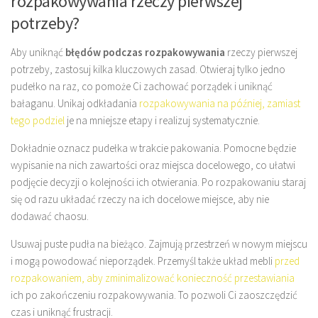
rozpakowywania rzeczy pierwszej
potrzeby?
Aby uniknąć
błędów podczas rozpakowywania
rzeczy pierwszej
potrzeby, zastosuj kilka kluczowych zasad. Otwieraj tylko jedno
pudełko na raz, co pomoże Ci zachować porządek i uniknąć
bałaganu. Unikaj odkładania
rozpakowywania na później, zamiast
tego podziel
je na mniejsze etapy i realizuj systematycznie.
Dokładnie oznacz pudełka w trakcie pakowania. Pomocne będzie
wypisanie na nich zawartości oraz miejsca docelowego, co ułatwi
podjęcie decyzji o kolejności ich otwierania. Po rozpakowaniu staraj
się od razu układać rzeczy na ich docelowe miejsce, aby nie
dodawać chaosu.
Usuwaj puste pudła na bieżąco. Zajmują przestrzeń w nowym miejscu
i mogą powodować nieporządek. Przemyśl także układ mebli
przed
rozpakowaniem, aby zminimalizować konieczność przestawiania
ich po zakończeniu rozpakowywania. To pozwoli Ci zaoszczędzić
czas i uniknąć frustracji.