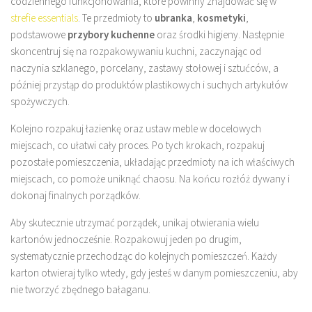
codziennego funkcjonowania, które powinny znajdować się w
strefie essentials
. Te przedmioty to
ubranka
,
kosmetyki
,
podstawowe
przybory kuchenne
oraz środki higieny. Następnie
skoncentruj się na rozpakowywaniu kuchni, zaczynając od
naczynia szklanego, porcelany, zastawy stołowej i sztućców, a
później przystąp do produktów plastikowych i suchych artykułów
spożywczych.
Kolejno rozpakuj łazienkę oraz ustaw meble w docelowych
miejscach, co ułatwi cały proces. Po tych krokach, rozpakuj
pozostałe pomieszczenia, układając przedmioty na ich właściwych
miejscach, co pomoże uniknąć chaosu. Na końcu rozłóż dywany i
dokonaj finalnych porządków.
Aby skutecznie utrzymać porządek, unikaj otwierania wielu
kartonów jednocześnie. Rozpakowuj jeden po drugim,
systematycznie przechodząc do kolejnych pomieszczeń. Każdy
karton otwieraj tylko wtedy, gdy jesteś w danym pomieszczeniu, aby
nie tworzyć zbędnego bałaganu.