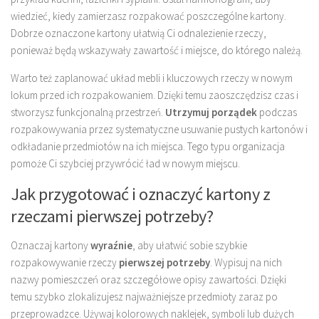
wiedzieć, kiedy zamierzasz rozpakować poszczególne kartony.
Dobrze oznaczone kartony ułatwią Ci odnalezienie rzeczy,
ponieważ będą wskazywały zawartość i miejsce, do którego należą.
Warto też zaplanować układ mebli i kluczowych rzeczy w nowym
lokum przed ich rozpakowaniem. Dzięki temu zaoszczędzisz czas i
stworzysz funkcjonalną przestrzeń.
Utrzymuj porządek
podczas
rozpakowywania przez systematyczne usuwanie pustych kartonów i
odkładanie przedmiotów na ich miejsca. Tego typu organizacja
pomoże Ci szybciej przywrócić ład w nowym miejscu.
Jak przygotować i oznaczyć kartony z
rzeczami pierwszej potrzeby?
Oznaczaj kartony
wyraźnie
, aby ułatwić sobie szybkie
rozpakowywanie rzeczy
pierwszej potrzeby
. Wypisuj na nich
nazwy pomieszczeń oraz szczegółowe opisy zawartości. Dzięki
temu szybko zlokalizujesz najważniejsze przedmioty zaraz po
przeprowadzce. Używaj kolorowych naklejek, symboli lub dużych