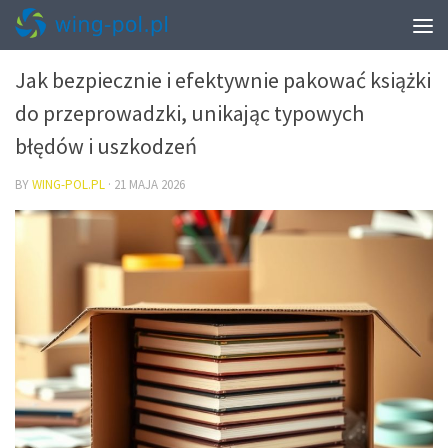
PRZEPROWADZKI – PAKOWANIE I START W NOWYM MIESZKANIU
Jak bezpiecznie i efektywnie pakować książki
do przeprowadzki, unikając typowych
błędów i uszkodzeń
BY
WING-POL.PL
·
21 MAJA 2026