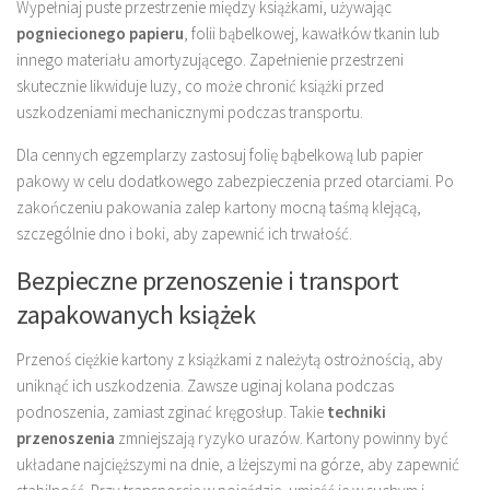
Wypełniaj puste przestrzenie między książkami, używając
pogniecionego papieru
, folii bąbelkowej, kawałków tkanin lub
innego materiału amortyzującego. Zapełnienie przestrzeni
skutecznie likwiduje luzy, co może chronić książki przed
uszkodzeniami mechanicznymi podczas transportu.
Dla cennych egzemplarzy zastosuj folię bąbelkową lub papier
pakowy w celu dodatkowego zabezpieczenia przed otarciami. Po
zakończeniu pakowania zalep kartony mocną taśmą klejącą,
szczególnie dno i boki, aby zapewnić ich trwałość.
Bezpieczne przenoszenie i transport
zapakowanych książek
Przenoś ciężkie kartony z książkami z należytą ostrożnością, aby
uniknąć ich uszkodzenia. Zawsze uginaj kolana podczas
podnoszenia, zamiast zginać kręgosłup. Takie
techniki
przenoszenia
zmniejszają ryzyko urazów. Kartony powinny być
układane najcięższymi na dnie, a lżejszymi na górze, aby zapewnić