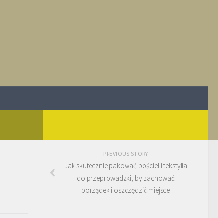
PREVIOUS STORY
Jak skutecznie pakować pościel i tekstylia
do przeprowadzki, by zachować
porządek i oszczędzić miejsce