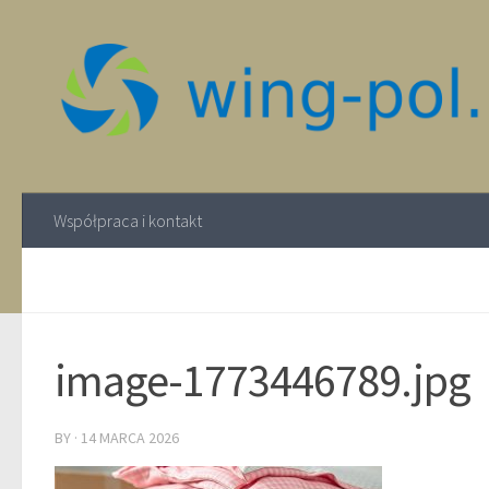
Współpraca i kontakt
image-1773446789.jpg
BY
·
14 MARCA 2026