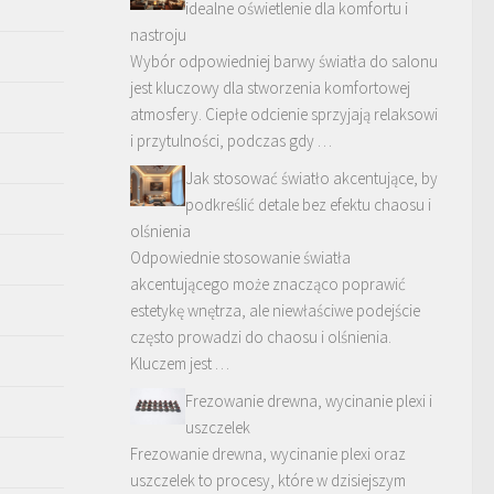
idealne oświetlenie dla komfortu i
nastroju
Wybór odpowiedniej barwy światła do salonu
jest kluczowy dla stworzenia komfortowej
atmosfery. Ciepłe odcienie sprzyjają relaksowi
i przytulności, podczas gdy …
Jak stosować światło akcentujące, by
podkreślić detale bez efektu chaosu i
olśnienia
Odpowiednie stosowanie światła
akcentującego może znacząco poprawić
estetykę wnętrza, ale niewłaściwe podejście
często prowadzi do chaosu i olśnienia.
Kluczem jest …
Frezowanie drewna, wycinanie plexi i
uszczelek
Frezowanie drewna, wycinanie plexi oraz
uszczelek to procesy, które w dzisiejszym