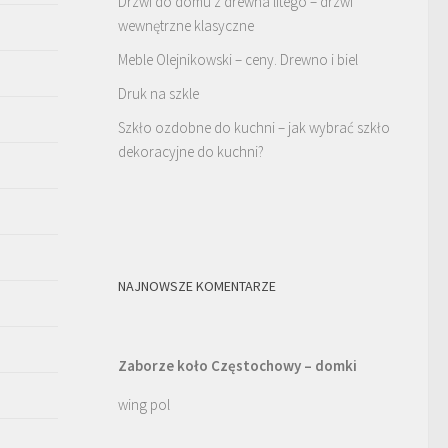
Drzwi do domu z drewna litego – drzwi
wewnętrzne klasyczne
Meble Olejnikowski – ceny. Drewno i biel
Druk na szkle
Szkło ozdobne do kuchni – jak wybrać szkło
dekoracyjne do kuchni?
NAJNOWSZE KOMENTARZE
Zaborze koło Częstochowy – domki
wing pol