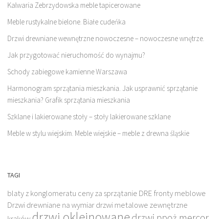
Kalwaria Zebrzydowska meble tapicerowane
Meble rustykalne bielone. Białe cudeńka
Drzwi drewniane wewnętrzne nowoczesne – nowoczesne wnętrze.
Jak przygotować nieruchomość do wynajmu?
Schody zabiegowe kamienne Warszawa
Harmonogram sprzątania mieszkania. Jak usprawnić sprzątanie
mieszkania? Grafik sprzątania mieszkania
Szklane i lakierowane stoły – stoły lakierowane szklane
Meble w stylu wiejskim. Meble wiejskie – meble z drewna śląskie
TAGI
blaty z konglomeratu
ceny za sprzątanie
DRE fronty meblowe
Drzwi drewniane na wymiar
drzwi metalowe zewnętrzne
drzwi okleinowane
drzwi ppoż mercor
kraków