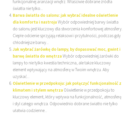
funkcjonalnej aranżacji wnętrz. Właściwie dobrane źródła
światła nie tylko...
Barwa światła do salonu: jak wybrać idealne oświetlenie
dla komfortu i nastroju
Wybór odpowiedniej barwy światła
do salonu jest kluczowy dla stworzenia komfortowej atmosfery.
Ciepłe odcienie sprzyjają relaksowi i przytulności, podczas gdy
chłodniejsze barwy...
Jak wybrać żarówkę do lampy, by dopasować moc, gwint i
barwę światła do wnętrza
Wybór odpowiedniej żarówki do
lampy to nie tylko kwestia techniczna, ale także kluczowy
element wpływający na atmosferę w Twoim wnętrzu. Aby
uzyskać...
Oświetlenie w przedpokoju: jak połączyć funkcjonalność z
klimatem i stylem wnętrza
Oświetlenie w przedpokoju to
kluczowy element, który wpływa na funkcjonalność, atmosferę
i styl całego wnętrza. Odpowiednio dobrane światło nie tylko
ułatwia codzienne...