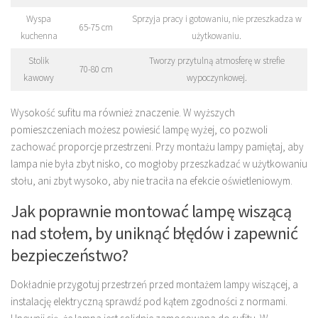
Wyspa
Sprzyja pracy i gotowaniu, nie przeszkadza w
65-75 cm
kuchenna
użytkowaniu.
Stolik
Tworzy przytulną atmosferę w strefie
70-80 cm
kawowy
wypoczynkowej.
Wysokość sufitu ma również znaczenie. W wyższych
pomieszczeniach możesz powiesić lampę wyżej, co pozwoli
zachować proporcje przestrzeni. Przy montażu lampy pamiętaj, aby
lampa nie była zbyt nisko, co mogłoby przeszkadzać w użytkowaniu
stołu, ani zbyt wysoko, aby nie traciła na efekcie oświetleniowym.
Jak poprawnie montować lampę wiszącą
nad stołem, by uniknąć błędów i zapewnić
bezpieczeństwo?
Dokładnie przygotuj przestrzeń przed montażem lampy wiszącej, a
instalację elektryczną sprawdź pod kątem zgodności z normami.