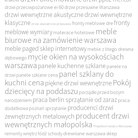
drzwi przeciwpożarowe ei 60
drzwi przesuwne Warszawa
drzwi wewnętrzne akustyczne
drzwi wewnętrzne
klasyczne
fronty
fronty meblowe dre
drzwi zewnętrzne przesuwne
meble
meblowe wymiary
materace hotelowe
biurowe na zamówienie warszawa
meble paged sklep internetowy
meble z litego drewna
mycie okien na wysokościach
dębowego
warszawa
panele kuchenne szklane
panele na
panel szklany do
drzwi
panele szklane cena
kuchni cena
Pokój
piękne drzwi wewnętrzne
dziecięcy na poddaszu
porządki przed bożym
praca berlin sprzątanie od zaraz
narodzeniem
praca
producenci drzwi
dodatkowa poznań sprzątanie
producent drzwi
zewnętrznych metalowych
wewnętrznych małopolska
Projektant wnętrz Warszawa
remonty wnętrz łódź
schody drewniane warszawa
sklep