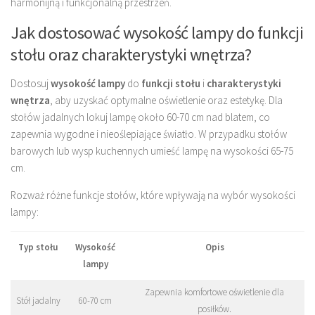
harmonijną i funkcjonalną przestrzeń.
Jak dostosować wysokość lampy do funkcji
stołu oraz charakterystyki wnętrza?
Dostosuj
wysokość lampy
do
funkcji stołu
i
charakterystyki
wnętrza
, aby uzyskać optymalne oświetlenie oraz estetykę. Dla
stołów jadalnych lokuj lampę około 60-70 cm nad blatem, co
zapewnia wygodne i nieoślepiające światło. W przypadku stołów
barowych lub wysp kuchennych umieść lampę na wysokości 65-75
cm.
Rozważ różne funkcje stołów, które wpływają na wybór wysokości
lampy:
Typ stołu
Wysokość
Opis
lampy
Zapewnia komfortowe oświetlenie dla
Stół jadalny
60-70 cm
posiłków.