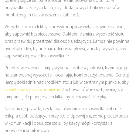
Upewnij się, że lampa jest solidnie zamocowana do sufitu. W
przypadku cięższych lamp, użyj dodatkowych haków i kołków
montażowych dla zwiększenia stabilności.
Wszystkie prace elektryczne wykonuj przy wyłączonym zasilaniu,
aby zapewnić bezpieczeństwo. Dokładnie zmierz wysokość stołu
oraz przewiduj przestrzeń dla osób siedzących. Lampa nie powinna
być zbyt nisko, by uniknąć uderzenia głową, ani zbyt wysoko, aby
zapewnić odpowiednie oświetlenie.
Przed zawieszeniem lampy wykonaj próbę wysokości, trzymając ją
na planowanej wysokości i oceniając komfort użytkowania. Centruj
lampę dokładnie nad środkiem stołu lub w centralnym punkcie, aby
oświetlenie było równomierne
. Zachowaj równe odstępy między
lampami, jeśli planujesz ich kilka, by zachować estetykę.
Na koniec, sprawdź, czy lampa równomiernie oświetla blat i nie
oślepia osób siedzących przy stole. Upewnij się, że nie przeszkadza
w komunikacji i obsłudze stołu, by każdy mógł korzystać z
przestrzeni komfortowo.