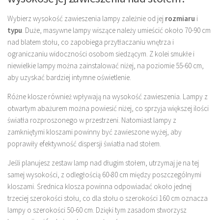
Wybierz wysokość zawieszenia lampy zależnie od jej
rozmiaru
i
typu
. Duże, masywne lampy wiszące należy umieścić około 70-90 cm
nad blatem stołu, co zapobiega przytłaczaniu wnętrza i
ograniczaniu widoczności osobom siedzącym. Z kolei smukłe i
niewielkie lampy można zainstalować niżej, na poziomie 55-60 cm,
aby uzyskać bardziej intymne oświetlenie.
Różne klosze również wpływają na wysokość zawieszenia. Lampy z
otwartym abażurem można powiesić niżej, co sprzyja większej ilości
światła rozproszonego w przestrzeni. Natomiast lampy z
zamkniętymi kloszami powinny być zawieszone wyżej, aby
poprawiły efektywność dispersji światła nad stołem.
Jeśli planujesz zestaw lamp nad długim stołem, utrzymaj je na tej
samej wysokości, z odległością 60-80 cm między poszczególnymi
kloszami. Średnica klosza powinna odpowiadać około jednej
trzeciej szerokości stołu, co dla stołu o szerokości 160 cm oznacza
lampy o szerokości 50-60 cm. Dzięki tym zasadom stworzysz