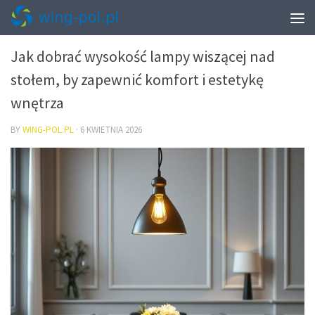
OŚWIETLENIE – PLANOWANIE, WARSTWY I SCENY
Jak dobrać wysokość lampy wiszącej nad
stołem, by zapewnić komfort i estetykę
wnętrza
BY
WING-POL.PL
·
6 KWIETNIA 2026