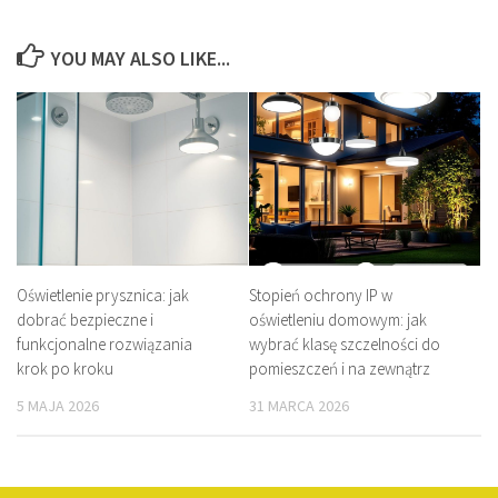
YOU MAY ALSO LIKE...
Oświetlenie prysznica: jak
Stopień ochrony IP w
dobrać bezpieczne i
oświetleniu domowym: jak
funkcjonalne rozwiązania
wybrać klasę szczelności do
krok po kroku
pomieszczeń i na zewnątrz
5 MAJA 2026
31 MARCA 2026