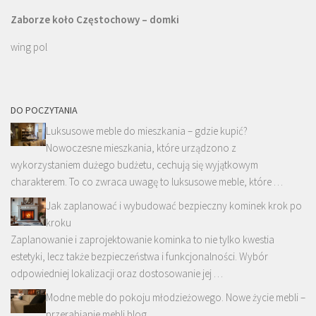
Zaborze koło Częstochowy – domki
wing pol
DO POCZYTANIA
Luksusowe meble do mieszkania – gdzie kupić?
Nowoczesne mieszkania, które urządzono z
wykorzystaniem dużego budżetu, cechują się wyjątkowym
charakterem. To co zwraca uwagę to luksusowe meble, które …
Jak zaplanować i wybudować bezpieczny kominek krok po
kroku
Zaplanowanie i zaprojektowanie kominka to nie tylko kwestia
estetyki, lecz także bezpieczeństwa i funkcjonalności. Wybór
odpowiedniej lokalizacji oraz dostosowanie jej …
Modne meble do pokoju młodzieżowego. Nowe życie mebli –
przerabianie mebli blog