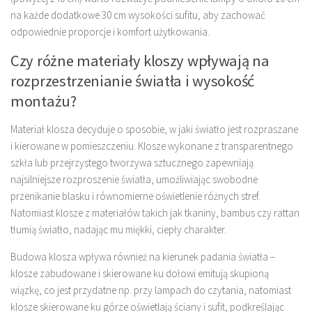
na każde dodatkowe 30 cm wysokości sufitu, aby zachować
odpowiednie proporcje i komfort użytkowania.
Czy różne materiały kloszy wpływają na
rozprzestrzenianie światła i wysokość
montażu?
Materiał klosza decyduje o sposobie, w jaki światło jest rozpraszane
i kierowane w pomieszczeniu. Klosze wykonane z transparentnego
szkła lub przejrzystego tworzywa sztucznego zapewniają
najsilniejsze rozproszenie światła, umożliwiając swobodne
przenikanie blasku i równomierne oświetlenie różnych stref.
Natomiast klosze z materiałów takich jak tkaniny, bambus czy rattan
tłumią światło, nadając mu miękki, ciepły charakter.
Budowa klosza wpływa również na kierunek padania światła –
klosze zabudowane i skierowane ku dołowi emitują skupioną
wiązkę, co jest przydatne np. przy lampach do czytania, natomiast
klosze skierowane ku górze oświetlają ściany i sufit, podkreślając