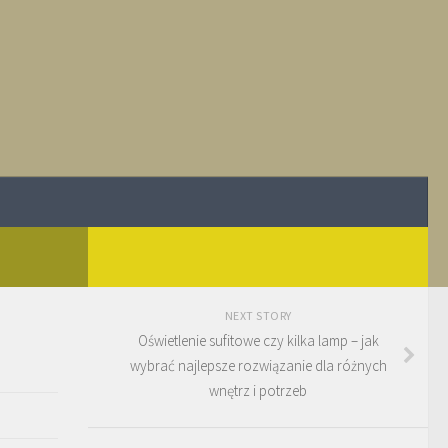
NEXT STORY
Oświetlenie sufitowe czy kilka lamp – jak
wybrać najlepsze rozwiązanie dla różnych
wnętrz i potrzeb