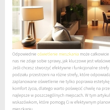
Odpowiednie
oświetlenie mieszkania
może całkowicie 
nas nie zdaje sobie sprawy, jak kluczowe jest właściw
Jeśli chcesz stworzyć efektywne i funkcjonalne strefy
podziału przestrzeni na różne strefy, które odpowiad
zaplanowane oświetlenie nie tylko poprawia estetykę
komfort życia, dlatego warto poświęcić chwilę na przem
najlepsze w poszczególnych miejscach. W tym artykul
wskazówkom, które pomogą Ci w efektywnym planowa
mieszkaniu.