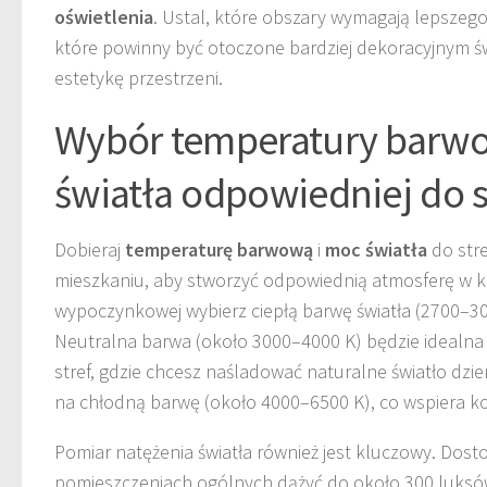
oświetlenia
. Ustal, które obszary wymagają lepszeg
które powinny być otoczone bardziej dekoracyjnym św
estetykę przestrzeni.
Wybór temperatury barwo
światła odpowiedniej do s
Dobieraj
temperaturę barwową
i
moc światła
do stre
mieszkaniu, aby stworzyć odpowiednią atmosferę w każ
wypoczynkowej wybierz ciepłą barwę światła (2700–300
Neutralna barwa (około 3000–4000 K) będzie idealna 
stref, gdzie chcesz naśladować naturalne światło dzi
na chłodną barwę (około 4000–6500 K), co wspiera ko
Pomiar natężenia światła również jest kluczowy. Dosto
pomieszczeniach ogólnych dążyć do około 300 luksów