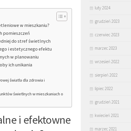
luty 2024
grudzień 2023
ietleniowe w mieszkaniu?
ch pomieszczeń
czerwiec 2023
niej do stref świetlnych
marzec 2023
go i estetycznego efektu
tnych w planowaniu
wrzesień 2022
oby ich unikania
sierpień 2022
wej światła dla zdrowia i
lipiec 2022
punktów świetlnych w mieszkaniach o
grudzień 2021
lne i efektowne
kwiecień 2021
marzec 2021