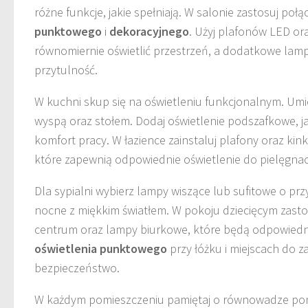
różne funkcje, jakie spełniają. W salonie zastosuj poł
punktowego
i
dekoracyjnego
. Użyj plafonów LED or
równomiernie oświetlić przestrzeń, a dodatkowe lamp
przytulność.
W kuchni skup się na oświetleniu funkcjonalnym. Umi
wyspą oraz stołem. Dodaj oświetlenie podszafkowe, j
komfort pracy. W łazience zainstaluj plafony oraz kink
które zapewnią odpowiednie oświetlenie do pielęgnacj
Dla sypialni wybierz lampy wiszące lub sufitowe o pr
nocne z miękkim światłem. W pokoju dziecięcym zasto
centrum oraz lampy biurkowe, które będą odpowiedn
oświetlenia punktowego
przy łóżku i miejscach do z
bezpieczeństwo.
W każdym pomieszczeniu pamiętaj o równowadze pom