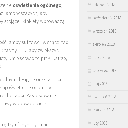
ączenie
oświetlenia ogólnego
,
listopad 2018
az lamp wiszących, aby
październik 2018
y stojące i kinkiety wprowadzą
wrzesień 2018
eść lampy sufitowe i wiszące nad
sierpień 2018
ak taśmy LED, aby zwiększyć
lipiec 2018
iety umiejscowione przy lustrze,
i.
czerwiec 2018
zytulnym designie oraz lampki
maj 2018
suj oświetlenie ogólne w
ie do nauki. Zastosowanie
kwiecień 2018
abawy wprowadzi ciepło i
marzec 2018
luty 2018
iędzy różnymi typami