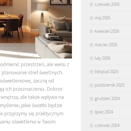
czerwiec 2026
maj 2026
kwiecień 2026
marzec 2026
luty 2026
odmienić przestrzeń, ale wielu z
listopad 2025
e planowanie stref świetlnych.
 oświetleniowe, zacznij od
październik 2025
ają ich przeznaczeniu. Dobrze
 wnętrza, ale także wpływa na
grudzień 2024
yślenie, jakie światło będzie
lipiec 2024
e przyjrzymy się praktycznym
niu oświetlenia w Twoim
czerwiec 2024