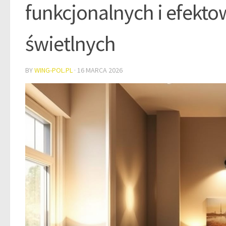
funkcjonalnych i efekto
świetlnych
BY
WING-POL.PL
·
16 MARCA 2026