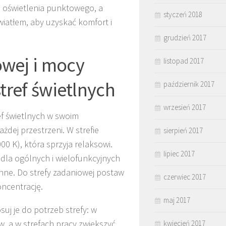
o oświetlenia punktowego, a
styczeń 2018
iatłem, aby uzyskać komfort i
grudzień 2017
wej i mocy
listopad 2017
tref świetlnych
październik 2017
wrzesień 2017
f świetlnych w swoim
dej przestrzeni. W strefie
sierpień 2017
0 K), która sprzyja relaksowi.
lipiec 2017
dla ogólnych i wielofunkcyjnych
enne. Do strefy zadaniowej postaw
czerwiec 2017
ncentrację.
maj 2017
suj je do potrzeb strefy: w
, a w strefach pracy zwiększyć
kwiecień 2017