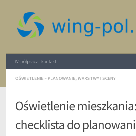
Współpraca i kontakt
OŚWIETLENIE – PLANOWANIE, WARSTWY I SCENY
Oświetlenie mieszkania:
checklista do planowan