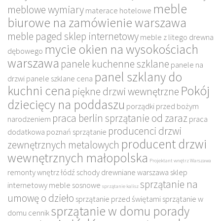
meble
meblowe wymiary
materace hotelowe
biurowe na zamówienie warszawa
meble paged sklep internetowy
meble z litego drewna
mycie okien na wysokościach
dębowego
warszawa
panele kuchenne szklane
panele na
panel szklany do
drzwi
panele szklane cena
kuchni cena
Pokój
piękne drzwi wewnętrzne
dziecięcy na poddaszu
porządki przed bożym
praca berlin sprzątanie od zaraz
narodzeniem
praca
producenci drzwi
dodatkowa poznań sprzątanie
producent drzwi
zewnętrznych metalowych
wewnętrznych małopolska
Projektant wnętrz Warszawa
remonty wnętrz łódź
schody drewniane warszawa
sklep
sprzątanie na
internetowy meble sosnowe
sprzątanie kalisz
umowę o dzieło
sprzątanie przed świętami
sprzątanie w
sprzątanie w domu porady
domu cennik