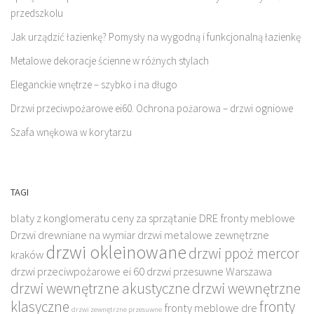
przedszkolu
Jak urządzić łazienkę? Pomysły na wygodną i funkcjonalną łazienkę
Metalowe dekoracje ścienne w różnych stylach
Eleganckie wnętrze – szybko i na długo
Drzwi przeciwpożarowe ei60. Ochrona pożarowa – drzwi ogniowe
Szafa wnękowa w korytarzu
TAGI
blaty z konglomeratu
ceny za sprzątanie
DRE fronty meblowe
Drzwi drewniane na wymiar
drzwi metalowe zewnętrzne
drzwi okleinowane
drzwi ppoż mercor
kraków
drzwi przeciwpożarowe ei 60
drzwi przesuwne Warszawa
drzwi wewnętrzne akustyczne
drzwi wewnętrzne
klasyczne
fronty
fronty meblowe dre
drzwi zewnętrzne przesuwne