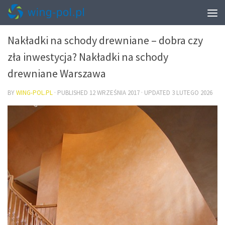
WNĘTRZA
Nakładki na schody drewniane – dobra czy
zła inwestycja? Nakładki na schody
drewniane Warszawa
BY
WING-POL.PL
· PUBLISHED
12 WRZEŚNIA 2017
· UPDATED
3 LUTEGO 2026