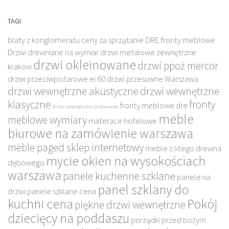
TAGI
blaty z konglomeratu
ceny za sprzątanie
DRE fronty meblowe
Drzwi drewniane na wymiar
drzwi metalowe zewnętrzne
drzwi okleinowane
drzwi ppoż mercor
kraków
drzwi przeciwpożarowe ei 60
drzwi przesuwne Warszawa
drzwi wewnętrzne akustyczne
drzwi wewnętrzne
klasyczne
fronty
fronty meblowe dre
drzwi zewnętrzne przesuwne
meble
meblowe wymiary
materace hotelowe
biurowe na zamówienie warszawa
meble paged sklep internetowy
meble z litego drewna
mycie okien na wysokościach
dębowego
warszawa
panele kuchenne szklane
panele na
panel szklany do
drzwi
panele szklane cena
kuchni cena
Pokój
piękne drzwi wewnętrzne
dziecięcy na poddaszu
porządki przed bożym