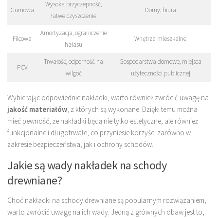
Wysoka przyczepność,
Gumowa
Domy, biura
łatwe czyszczenie
Amortyzacja, ograniczenie
Filcowa
Wnętrza mieszkalne
hałasu
Trwałość, odporność na
Gospodarstwa domowe, miejsca
PCV
wilgoć
użyteczności publicznej
Wybierając odpowiednie nakładki, warto również zwrócić uwagę na
jakość materiałów
, z których są wykonane. Dzięki temu można
mieć pewność, że nakładki będą nie tylko estetyczne, ale również
funkcjonalne i długotrwałe, co przyniesie korzyści zarówno w
zakresie bezpieczeństwa, jak i ochrony schodów.
Jakie są wady nakładek na schody
drewniane?
Choć nakładki na schody drewniane są popularnym rozwiązaniem,
warto zwrócić uwagę na ich wady. Jedną z głównych obaw jest to,