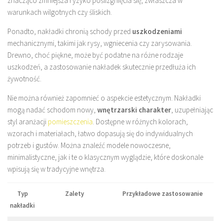
znacząco zmniejsza ryzyko poślizgnięcia się, zwłaszcza w
warunkach wilgotnych czy śliskich.
Ponadto, nakładki chronią schody przed
uszkodzeniami
mechanicznymi, takimi jak rysy, wgniecenia czy zarysowania.
Drewno, choć piękne, może być podatne na różne rodzaje
uszkodzeń, a zastosowanie nakładek skutecznie przedłuża ich
żywotność.
Nie można również zapomnieć o aspekcie estetycznym. Nakładki
mogą nadać schodom nowy,
wnętrzarski charakter
, uzupełniając
styl aranżacji
pomieszczenia
. Dostępne w różnych kolorach,
wzorach i materiałach, łatwo dopasują się do indywidualnych
potrzeb i gustów. Można znaleźć modele nowoczesne,
minimalistyczne, jak i te o klasycznym wyglądzie, które doskonale
wpisują się w tradycyjne wnętrza.
Typ
Zalety
Przykładowe zastosowanie
nakładki