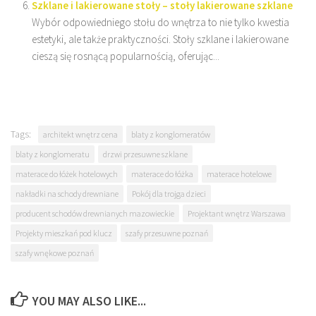
Szklane i lakierowane stoły – stoły lakierowane szklane
Wybór odpowiedniego stołu do wnętrza to nie tylko kwestia
estetyki, ale także praktyczności. Stoły szklane i lakierowane
cieszą się rosnącą popularnością, oferując...
Tags:
architekt wnętrz cena
blaty z konglomeratów
blaty z konglomeratu
drzwi przesuwne szklane
materace do łóżek hotelowych
materace do łóżka
materace hotelowe
nakładki na schody drewniane
Pokój dla trojga dzieci
producent schodów drewnianych mazowieckie
Projektant wnętrz Warszawa
Projekty mieszkań pod klucz
szafy przesuwne poznań
szafy wnękowe poznań
YOU MAY ALSO LIKE...