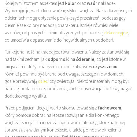
Kolejnym istotnym aspektem jest
kolor
oraz
wzór
nakładek.
Wybierając je, warto kierować się stylem wnętrza. Nakładki w jasnych
odcieniach mogą optycznie powiększyć przestrzeń, podczas gdy
ciemniejsze kolory nadadzą charakteru. Istnieje również wiele
wzorów, od prostych i minimalistycznych po bardziej
dekoracyjne
,
co umożliwia dopasowanie do indywidualnych upodobań.
Funkcjonalność nakładek jest równie ważna. Należy zastanowić się
nad takimi cechami jak
odporność na ścieranie
, co jest istotne w
miejscach o dużym natężeniu ruchu. Łatwość w
czyszczeniu
również powinna być brana pod uwagę, szczególnie w domach,
gdzie przebywają
dzieci
czy zwierzęta. Niektóre materiały mogą być
bardziej podatne na zabrudzenia, a ich konserwacja może wymagać
dodatkowego wysiłku.
Przed podjęciem decyzji warto skonsultować się z
fachowcem
,
który pomoże dobrać najlepsze rozwiązanie dla konkretnego
wnętrza. Specjalista może zasugerować materiały, które najlepiej
sprawdzą się w danym kontekście, a także pomóc w określeniu