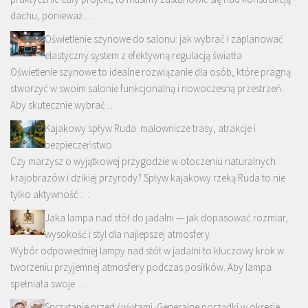
dachu, ponieważ …
Oświetlenie szynowe do salonu: jak wybrać i zaplanować
elastyczny system z efektywną regulacją światła
Oświetlenie szynowe to idealne rozwiązanie dla osób, które pragną
stworzyć w swoim salonie funkcjonalną i nowoczesną przestrzeń.
Aby skutecznie wybrać …
Kajakowy spływ Ruda: malownicze trasy, atrakcje i
bezpieczeństwo
Czy marzysz o wyjątkowej przygodzie w otoczeniu naturalnych
krajobrazów i dzikiej przyrody? Spływ kajakowy rzeką Ruda to nie
tylko aktywność …
Jaka lampa nad stół do jadalni — jak dopasować rozmiar,
wysokość i styl dla najlepszej atmosfery
Wybór odpowiedniej lampy nad stół w jadalni to kluczowy krok w
tworzeniu przyjemnej atmosfery podczas posiłków. Aby lampa
spełniała swoje …
Sprzątanie przed świętami. Generalne porządki w okresie