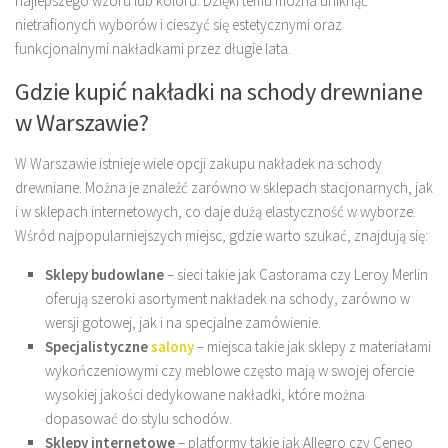
najlepszego wzoru lub koloru. Dzięki temu można uniknąć
nietrafionych wyborów i cieszyć się estetycznymi oraz
funkcjonalnymi nakładkami przez długie lata.
Gdzie kupić nakładki na schody drewniane
w Warszawie?
W Warszawie istnieje wiele opcji zakupu nakładek na schody
drewniane. Można je znaleźć zarówno w sklepach stacjonarnych, jak
i w sklepach internetowych, co daje dużą elastyczność w wyborze.
Wśród najpopularniejszych miejsc, gdzie warto szukać, znajdują się:
Sklepy budowlane
– sieci takie jak Castorama czy Leroy Merlin
oferują szeroki asortyment nakładek na schody, zarówno w
wersji gotowej, jak i na specjalne zamówienie.
Specjalistyczne
salony
– miejsca takie jak sklepy z materiałami
wykończeniowymi czy meblowe często mają w swojej ofercie
wysokiej jakości dedykowane nakładki, które można
dopasować do stylu schodów.
Sklepy internetowe
– platformy takie jak Allegro czy Ceneo