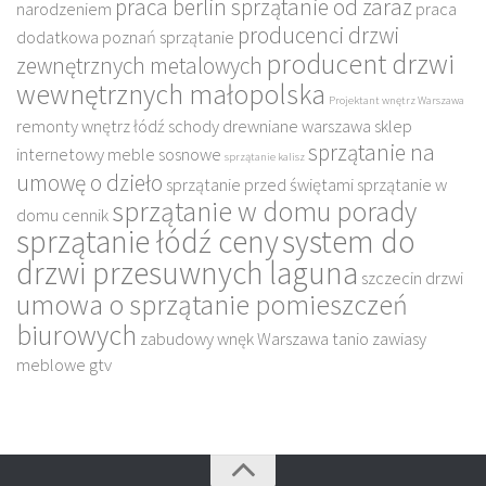
praca berlin sprzątanie od zaraz
narodzeniem
praca
producenci drzwi
dodatkowa poznań sprzątanie
producent drzwi
zewnętrznych metalowych
wewnętrznych małopolska
Projektant wnętrz Warszawa
remonty wnętrz łódź
schody drewniane warszawa
sklep
sprzątanie na
internetowy meble sosnowe
sprzątanie kalisz
umowę o dzieło
sprzątanie przed świętami
sprzątanie w
sprzątanie w domu porady
domu cennik
sprzątanie łódź ceny
system do
drzwi przesuwnych laguna
szczecin drzwi
umowa o sprzątanie pomieszczeń
biurowych
zabudowy wnęk Warszawa tanio
zawiasy
meblowe gtv