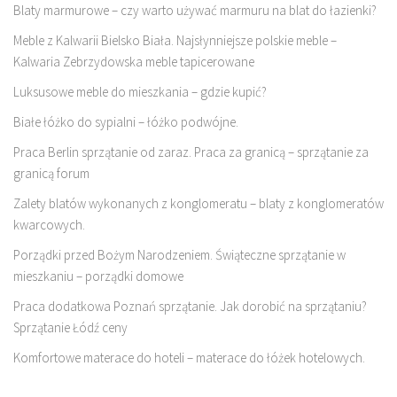
Blaty marmurowe – czy warto używać marmuru na blat do łazienki?
Meble z Kalwarii Bielsko Biała. Najsłynniejsze polskie meble –
Kalwaria Zebrzydowska meble tapicerowane
Luksusowe meble do mieszkania – gdzie kupić?
Białe łóżko do sypialni – łóżko podwójne.
Praca Berlin sprzątanie od zaraz. Praca za granicą – sprzątanie za
granicą forum
Zalety blatów wykonanych z konglomeratu – blaty z konglomeratów
kwarcowych.
Porządki przed Bożym Narodzeniem. Świąteczne sprzątanie w
mieszkaniu – porządki domowe
Praca dodatkowa Poznań sprzątanie. Jak dorobić na sprzątaniu?
Sprzątanie Łódź ceny
Komfortowe materace do hoteli – materace do łóżek hotelowych.