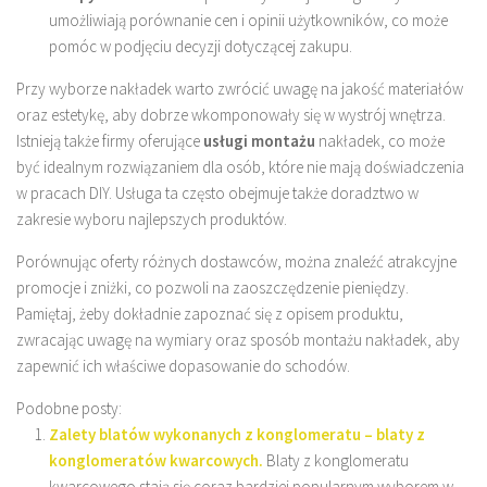
umożliwiają porównanie cen i opinii użytkowników, co może
pomóc w podjęciu decyzji dotyczącej zakupu.
Przy wyborze nakładek warto zwrócić uwagę na jakość materiałów
oraz estetykę, aby dobrze wkomponowały się w wystrój wnętrza.
Istnieją także firmy oferujące
usługi montażu
nakładek, co może
być idealnym rozwiązaniem dla osób, które nie mają doświadczenia
w pracach DIY. Usługa ta często obejmuje także doradztwo w
zakresie wyboru najlepszych produktów.
Porównując oferty różnych dostawców, można znaleźć atrakcyjne
promocje i zniżki, co pozwoli na zaoszczędzenie pieniędzy.
Pamiętaj, żeby dokładnie zapoznać się z opisem produktu,
zwracając uwagę na wymiary oraz sposób montażu nakładek, aby
zapewnić ich właściwe dopasowanie do schodów.
Podobne posty:
Zalety blatów wykonanych z konglomeratu – blaty z
konglomeratów kwarcowych.
Blaty z konglomeratu
kwarcowego stają się coraz bardziej popularnym wyborem w