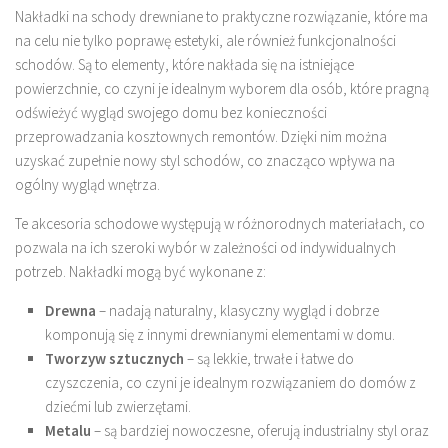
Nakładki na schody drewniane to praktyczne rozwiązanie, które ma
na celu nie tylko poprawę estetyki, ale również funkcjonalności
schodów. Są to elementy, które nakłada się na istniejące
powierzchnie, co czyni je idealnym wyborem dla osób, które pragną
odświeżyć wygląd swojego domu bez konieczności
przeprowadzania kosztownych remontów. Dzięki nim można
uzyskać zupełnie nowy styl schodów, co znacząco wpływa na
ogólny wygląd wnętrza.
Te akcesoria schodowe występują w różnorodnych materiałach, co
pozwala na ich szeroki wybór w zależności od indywidualnych
potrzeb. Nakładki mogą być wykonane z:
Drewna
– nadają naturalny, klasyczny wygląd i dobrze
komponują się z innymi drewnianymi elementami w domu.
Tworzyw sztucznych
– są lekkie, trwałe i łatwe do
czyszczenia, co czyni je idealnym rozwiązaniem do domów z
dziećmi lub zwierzętami.
Metalu
– są bardziej nowoczesne, oferują industrialny styl oraz