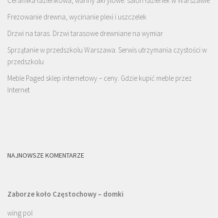
Ceramika łazienkowa, wanny akrylowe: salon łazienek w Warszawie
Frezowanie drewna, wycinanie plexi i uszczelek
Drzwi na taras. Drzwi tarasowe drewniane na wymiar
Sprzątanie w przedszkolu Warszawa. Serwis utrzymania czystości w
przedszkolu
Meble Paged sklep internetowy – ceny. Gdzie kupić meble przez
Internet
NAJNOWSZE KOMENTARZE
Zaborze koło Częstochowy – domki
wing pol