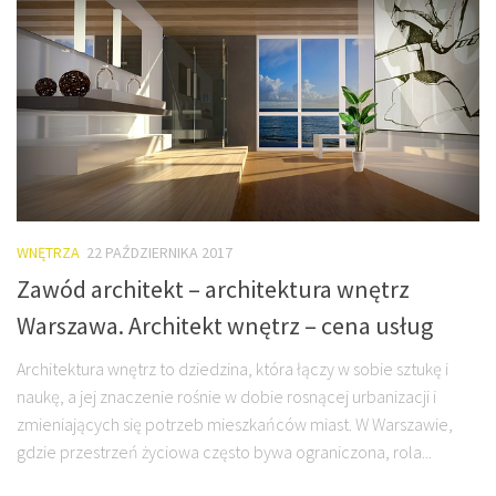
WNĘTRZA
22 PAŹDZIERNIKA 2017
Zawód architekt – architektura wnętrz
Warszawa. Architekt wnętrz – cena usług
Architektura wnętrz to dziedzina, która łączy w sobie sztukę i
naukę, a jej znaczenie rośnie w dobie rosnącej urbanizacji i
zmieniających się potrzeb mieszkańców miast. W Warszawie,
gdzie przestrzeń życiowa często bywa ograniczona, rola...