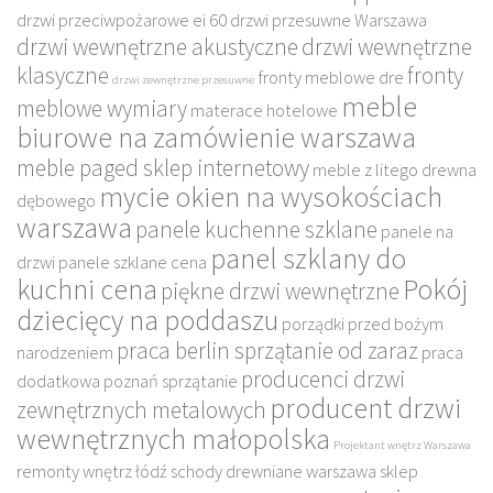
drzwi przeciwpożarowe ei 60
drzwi przesuwne Warszawa
drzwi wewnętrzne akustyczne
drzwi wewnętrzne
klasyczne
fronty
fronty meblowe dre
drzwi zewnętrzne przesuwne
meble
meblowe wymiary
materace hotelowe
biurowe na zamówienie warszawa
meble paged sklep internetowy
meble z litego drewna
mycie okien na wysokościach
dębowego
warszawa
panele kuchenne szklane
panele na
panel szklany do
drzwi
panele szklane cena
kuchni cena
Pokój
piękne drzwi wewnętrzne
dziecięcy na poddaszu
porządki przed bożym
praca berlin sprzątanie od zaraz
narodzeniem
praca
producenci drzwi
dodatkowa poznań sprzątanie
producent drzwi
zewnętrznych metalowych
wewnętrznych małopolska
Projektant wnętrz Warszawa
remonty wnętrz łódź
schody drewniane warszawa
sklep