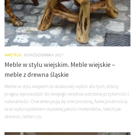
WNĘTRZA
30 PAŹDZIERNIKA 2017
Meble w stylu wiejskim. Meble wiejskie –
meble z drewna śląskie
Meble w stylu wiejskim to doskonały wybór dla tych, którzy
pragną wprowadzić do swojego wnętrza odrobinę przytulności i
naturalności. Charakteryzują się one prostotą, funkcjonalnością
oraz wykorzystaniem wysokiej jakości materiałów, takich jak
drewno, rattan czy...