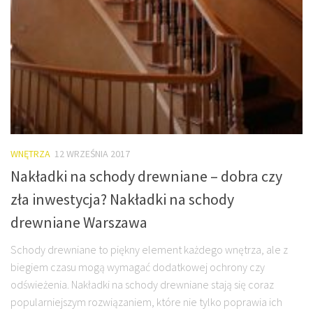
WNĘTRZA
12 WRZEŚNIA 2017
Nakładki na schody drewniane – dobra czy
zła inwestycja? Nakładki na schody
drewniane Warszawa
Schody drewniane to piękny element każdego wnętrza, ale z
biegiem czasu mogą wymagać dodatkowej ochrony czy
odświeżenia. Nakładki na schody drewniane stają się coraz
popularniejszym rozwiązaniem, które nie tylko poprawia ich