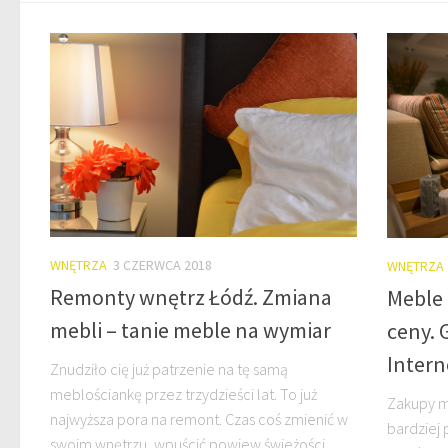
WNĘTRZA
3 CZERWCA 2018
WNĘTRZA
Remonty wnętrz Łódź. Zmiana
Meble 
mebli – tanie meble na wymiar
ceny. 
Intern
Znudziło cię już patrzenie na tę samą
meblościankę przez trzydzieści lat. To już
Zakupy me
najwyższa pora na remont. Czas coś zmienić w
bardziej 
swoim wnętrzu, wpuścić powiew świeżości,