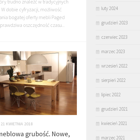
óry trudno znaleźć w tradycyjnych
luty 2024
 W dobie cyfryzacji, możliwość
ania bogatej oferty mebli Paged
grudzień 2023
 prawdziwa oszczędność czasu...
czerwiec 2023
marzec 2023
wrzesień 2022
sierpień 2022
lipiec 2022
grudzień 2021
kwiecień 2021
21 KWIETNIA 2018
 meblowa grubość. Nowe,
marzec 2021