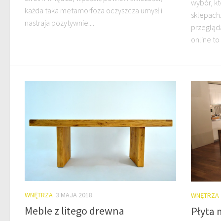
wybór, kt
każda taka metamorfoza oczyszcza umysł i
sklepach.
nastraja pozytywnie....
przegląd
online to
WNĘTRZA
3 MAJA 2018
WNĘTRZA
Meble z litego drewna
Płyta