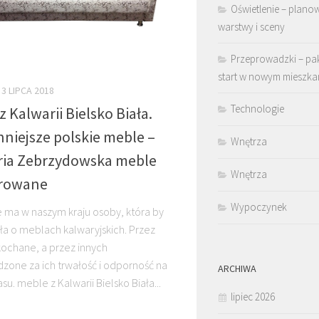
Oświetlenie – plano
warstwy i sceny
Przeprowadzki – pa
start w nowym mieszka
3 LIPCA 2018
Technologie
z Kalwarii Bielsko Biała.
nniejsze polskie meble –
Wnętrza
ria Zebrzydowska meble
Wnętrza
erowane
Wypoczynek
 ma w naszym kraju osoby, która by
ała o meblach kalwaryjskich. Przez
kochane, a przez innych
zone za ich trwałość i odporność na
ARCHIWA
su. meble z Kalwarii Bielsko Biała...
lipiec 2026