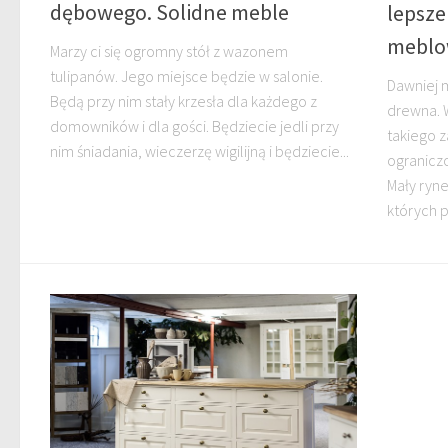
dębowego. Solidne meble
lepsze
meblo
Marzy ci się ogromny stół z wazonem
tulipanów. Jego miejsce będzie w salonie.
Dawniej 
Będą przy nim stały krzesła dla każdego z
drewna. 
domowników i dla gości. Będziecie jedli przy
takiego 
nim śniadania, wieczerzę wigilijną i będziecie...
ogranicz
Mały ryn
których 