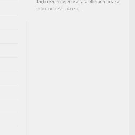
dzięki regularnej grze w totolotka uda im się w
końcu odnieść sukces i …