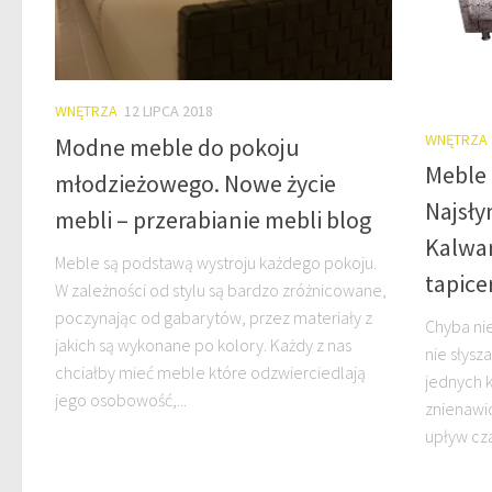
WNĘTRZA
12 LIPCA 2018
WNĘTRZA
Modne meble do pokoju
Meble 
młodzieżowego. Nowe życie
Najsły
mebli – przerabianie mebli blog
Kalwa
Meble są podstawą wystroju każdego pokoju.
tapic
W zależności od stylu są bardzo zróżnicowane,
poczynając od gabarytów, przez materiały z
Chyba nie
jakich są wykonane po kolory. Każdy z nas
nie słysz
chciałby mieć meble które odzwierciedlają
jednych 
jego osobowość,...
znienawid
upływ cza