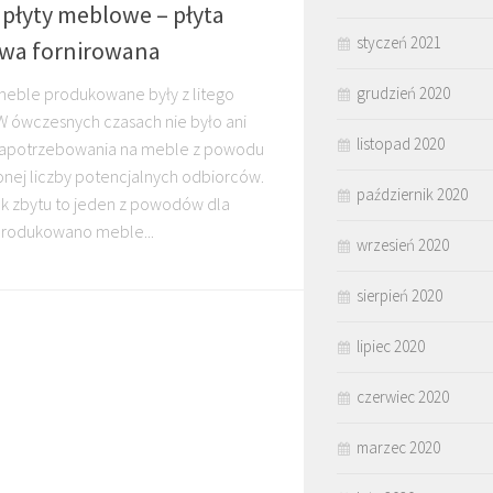
 płyty meblowe – płyta
styczeń 2021
wa fornirowana
grudzień 2020
meble produkowane były z litego
W ówczesnych czasach nie było ani
listopad 2020
zapotrzebowania na meble z powodu
onej liczby potencjalnych odbiorców.
październik 2020
ek zbytu to jeden z powodów dla
produkowano meble...
wrzesień 2020
sierpień 2020
lipiec 2020
czerwiec 2020
marzec 2020