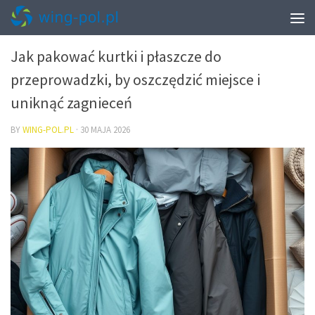
PRZEPROWADZKI – PAKOWANIE I START W NOWYM MIESZKANIU
Jak pakować kurtki i płaszcze do
przeprowadzki, by oszczędzić miejsce i
uniknąć zagnieceń
BY
WING-POL.PL
·
30 MAJA 2026