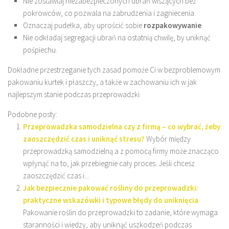
Nie zostawiaj niezabezpieczonych ubrań wiszących bez
pokrowców, co pozwala na zabrudzenia i zagniecenia.
Oznaczaj pudełka, aby uprościć sobie
rozpakowywanie
.
Nie odkładaj segregacji ubrań na ostatnią chwilę, by uniknąć
pośpiechu.
Dokładne przestrzeganie tych zasad pomoże Ci w bezproblemowym
pakowaniu kurtek i płaszczy, a także w zachowaniu ich w jak
najlepszym stanie podczas przeprowadzki.
Podobne posty:
Przeprowadzka samodzielna czy z firmą – co wybrać, żeby
zaoszczędzić czas i uniknąć stresu?
Wybór między
przeprowadzką samodzielną a z pomocą firmy może znacząco
wpłynąć na to, jak przebiegnie cały proces. Jeśli chcesz
zaoszczędzić czas i...
Jak bezpiecznie pakować rośliny do przeprowadzki:
praktyczne wskazówki i typowe błędy do uniknięcia
Pakowanie roślin do przeprowadzki to zadanie, które wymaga
staranności i wiedzy, aby uniknąć uszkodzeń podczas