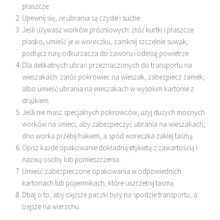
płaszcze.
Upewnij się, że ubrania są czyste i suche.
Jeśli używasz worków próżniowych: złóż kurtki i płaszcze
płasko, umieść je w woreczku, zamknij szczelnie suwak,
podłącz rurę odkurzacza do zaworu i odessij powietrze.
Dla delikatnych ubrań przeznaczonych do transportu na
wieszakach: załóż pokrowiec na wieszak, zabezpiecz zamek,
albo umieść ubrania na wieszakach w wysokim kartonie z
drążkiem.
Jeśli nie masz specjalnych pokrowców, użyj dużych mocnych
worków na śmieci, aby zabezpieczyć ubrania na wieszakach;
dno worka przebij hakiem, a spód woreczka zaklej taśmą.
Opisz każde opakowanie dokładną etykietą z zawartością i
nazwą osoby lub pomieszczenia.
Umieść zabezpieczone opakowania w odpowiednich
kartonach lub pojemnikach, które uszczelnij taśmą.
Dbaj o to, aby cięższe paczki były na spodzie transportu, a
lżejsze na wierzchu.