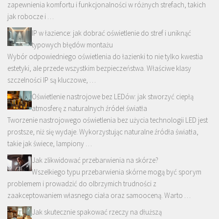
zapewnienia komfortu i funkcjonalności w różnych strefach, takich
jak robocze i …
IP w łazience: jak dobrać oświetlenie do stref i uniknąć
typowych błędów montażu
Wybór odpowiedniego oświetlenia do łazienki to nie tylko kwestia
estetyki, ale przede wszystkim bezpieczeństwa. Właściwe klasy
szczelności IP są kluczowe, …
Oświetlenie nastrojowe bez LEDów: jak stworzyć ciepłą
atmosferę z naturalnych źródeł światła
Tworzenie nastrojowego oświetlenia bez użycia technologii LED jest
prostsze, niż się wydaje. Wykorzystując naturalne źródła światła,
takie jak świece, lampiony …
Jak zlikwidować przebarwienia na skórze?
Wszelkiego typu przebarwienia skórne mogą być sporym
problemem i prowadzić do olbrzymich trudności z
zaakceptowaniem własnego ciała oraz samooceną. Warto …
Jak skutecznie spakować rzeczy na dłuższą