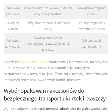
Pakowanie
Włożenie ubrań do worków, z których
Zmniejszenie objętości
próżniowe
odsysa się powietrze.
o 75%
Składanie
Zwój ubrań zamiast składania w
Redukcja zagnieceń i
w rulon
kostkę.
oszczędność miejsca
Użycie pokrowców do
Pokrowce
Ochrona przed
przechowywania wiszących kurtek i
na wieszaki
zagnieceniami
płaszczy.
Oddzielne
pakowanie ubrań
tematycznie lub sezonowo, na przykład
kurtki zimowe i letnie, pozwoli na organizację i łatwiejsze
rozpakowanie w nowym miejscu. Zastosuj te metody, aby efektywnie
i z powodzeniem spakować swoje kurtki i płaszcze.
Wybór opakowań i akcesoriów do
bezpiecznego transportu kurtek i płaszczy
Wybierz odpowiednie
opakowania
i
akcesoria do pakowania
, aby