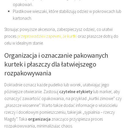
opakowań.
Plastikowe wieszaki, które stabilizują odzież w pokrowcach lub
kartonach.
Stosując powyższe akcesoria, zabezpieczysz odzież, co ułatwi
proces
przeprowadzki i zapewni, że kurtki
oraz płaszcze dotrą do
celu w idealnym stanie.
Organizacja i oznaczanie pakowanych
kurtek i płaszczy dla łatwiejszego
rozpakowywania
Dokładnie oznacz każde pudełko lub worek, ułatwiając jego
późniejsze otwieranie. Zastosuj
czytelne etykiety
lub marker, aby
oznaczyć zawartość opakowania, na przykład „kurtki zimowe” czy
„płaszcze wiosenne”. Warto także dodać informacje o właścicielu
rzeczy i docelowym pomieszczeniu, takie jak „sypialnia – rzeczy
Magdy”. Taka
organizacja
znacząco przyspiesza proces
rozpakowywania, minimalizując chaos.