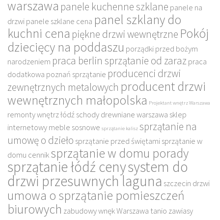
warszawa
panele kuchenne szklane
panele na
panel szklany do
drzwi
panele szklane cena
kuchni cena
Pokój
piękne drzwi wewnętrzne
dziecięcy na poddaszu
porządki przed bożym
praca berlin sprzątanie od zaraz
narodzeniem
praca
producenci drzwi
dodatkowa poznań sprzątanie
producent drzwi
zewnętrznych metalowych
wewnętrznych małopolska
Projektant wnętrz Warszawa
remonty wnętrz łódź
schody drewniane warszawa
sklep
sprzątanie na
internetowy meble sosnowe
sprzątanie kalisz
umowę o dzieło
sprzątanie przed świętami
sprzątanie w
sprzątanie w domu porady
domu cennik
sprzątanie łódź ceny
system do
drzwi przesuwnych laguna
szczecin drzwi
umowa o sprzątanie pomieszczeń
biurowych
zabudowy wnęk Warszawa tanio
zawiasy