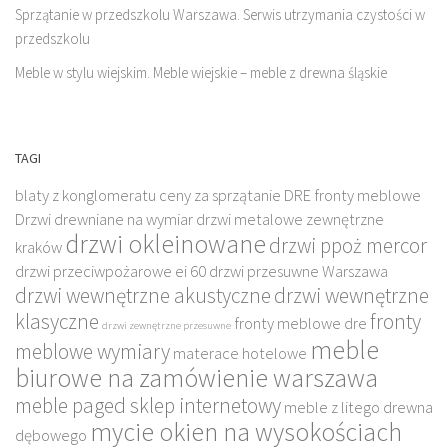
Sprzątanie w przedszkolu Warszawa. Serwis utrzymania czystości w
przedszkolu
Meble w stylu wiejskim. Meble wiejskie – meble z drewna śląskie
TAGI
blaty z konglomeratu
ceny za sprzątanie
DRE fronty meblowe
Drzwi drewniane na wymiar
drzwi metalowe zewnętrzne
drzwi okleinowane
drzwi ppoż mercor
kraków
drzwi przeciwpożarowe ei 60
drzwi przesuwne Warszawa
drzwi wewnętrzne akustyczne
drzwi wewnętrzne
klasyczne
fronty
fronty meblowe dre
drzwi zewnętrzne przesuwne
meble
meblowe wymiary
materace hotelowe
biurowe na zamówienie warszawa
meble paged sklep internetowy
meble z litego drewna
mycie okien na wysokościach
dębowego