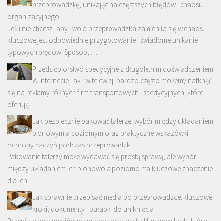
przeprowadzkę, unikając najczęstszych błędów i chaosu
organizacyjnego
Jeśli nie chcesz, aby Twoja przeprowadzka zamieniła się w chaos,
kluczowe jest odpowiednie przygotowanie i świadome unikanie
typowych błędów. Sposób, …
Przedsiębiorstwo spedycyjne z długoletnim doświadczeniem
W internecie, jak i w telewizji bardzo często możemy natknąć
się na reklamy różnych firm transportowych i spedycyjnych, które
oferują …
Jak bezpiecznie pakować talerze: wybór między układaniem
pionowym a poziomym oraz praktyczne wskazówki
ochrony naczyń podczas przeprowadzki
Pakowanie talerzy może wydawać się prostą sprawą, ale wybór
między układaniem ich pionowo a poziomo ma kluczowe znaczenie
dla ich …
Jak sprawnie przepisać media po przeprowadzce: kluczowe
kroki, dokumenty i pułapki do uniknięcia
Przepisywanie mediów po przeprowadzce to kluczowy krok, który