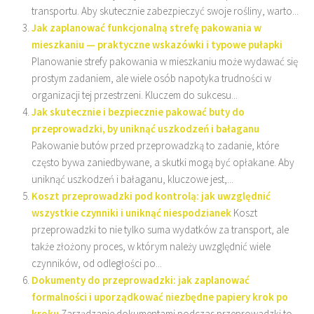
transportu. Aby skutecznie zabezpieczyć swoje rośliny, warto...
Jak zaplanować funkcjonalną strefę pakowania w
mieszkaniu — praktyczne wskazówki i typowe pułapki
Planowanie strefy pakowania w mieszkaniu może wydawać się
prostym zadaniem, ale wiele osób napotyka trudności w
organizacji tej przestrzeni. Kluczem do sukcesu...
Jak skutecznie i bezpiecznie pakować buty do
przeprowadzki, by uniknąć uszkodzeń i bałaganu
Pakowanie butów przed przeprowadzką to zadanie, które
często bywa zaniedbywane, a skutki mogą być opłakane. Aby
uniknąć uszkodzeń i bałaganu, kluczowe jest,...
Koszt przeprowadzki pod kontrolą: jak uwzględnić
wszystkie czynniki i uniknąć niespodzianek
Koszt
przeprowadzki to nie tylko suma wydatków za transport, ale
także złożony proces, w którym należy uwzględnić wiele
czynników, od odległości po...
Dokumenty do przeprowadzki: jak zaplanować
formalności i uporządkować niezbędne papiery krok po
kroku
Zarządzanie dokumentami podczas przeprowadzki to