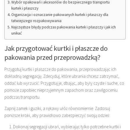
Wybór opakowań i akcesoriów do bezpiecznego transportu
kurtek i płaszczy
Organizacja i oznaczanie pakowanych kurtek i płaszczy dla
łatwiejszego rozpakowywania
Najczęstsze błędy podczas pakowania kurtek i płaszczy i jak ich
unikać
Jak przygotować kurtki i płaszcze do
pakowania przed przeprowadzką?
Przygotuj kurtki i płaszcze do pakowania, przeprowadzając ich
dokładną segregację. Zdecyduj, które ubrania chcesz zatrzymać,
oddać lub wyrzucić. Przygotuj je, dbając, aby były czyste i suche, co
pomoże zapobiec nieprzyjemnym zapachom oraz zawilgoceniu
podczas transportu.
Zapnij zamek i guziki, a rękawy ułóż równomiernie. Zastosuj
poniższe kroki, aby prawidłowo zabezpieczyć swoją odzież:
Dokonaj segregacji ubrań, wybierając tylko potrzebne kurtki i