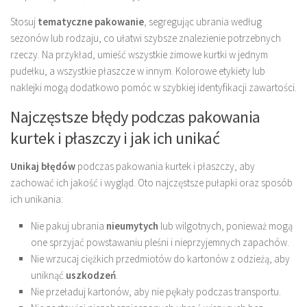
Stosuj
tematyczne pakowanie
, segregując ubrania według
sezonów lub rodzaju, co ułatwi szybsze znalezienie potrzebnych
rzeczy. Na przykład, umieść wszystkie zimowe kurtki w jednym
pudełku, a wszystkie płaszcze w innym. Kolorowe etykiety lub
naklejki mogą dodatkowo pomóc w szybkiej identyfikacji zawartości.
Najczęstsze błędy podczas pakowania
kurtek i płaszczy i jak ich unikać
Unikaj błędów
podczas pakowania kurtek i płaszczy, aby
zachować ich jakość i wygląd. Oto najczęstsze pułapki oraz sposób
ich unikania:
Nie pakuj ubrania
nieumytych
lub wilgotnych, ponieważ mogą
one sprzyjać powstawaniu pleśni i nieprzyjemnych zapachów.
Nie wrzucaj ciężkich przedmiotów do kartonów z odzieżą, aby
uniknąć
uszkodzeń
.
Nie przeładuj kartonów, aby nie pękały podczas transportu.