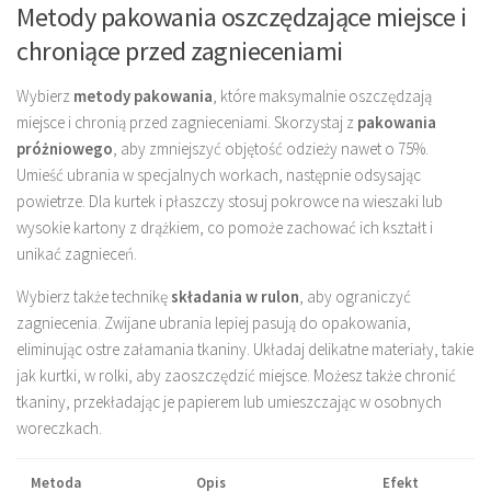
Metody pakowania oszczędzające miejsce i
chroniące przed zagnieceniami
Wybierz
metody pakowania
, które maksymalnie oszczędzają
miejsce i chronią przed zagnieceniami. Skorzystaj z
pakowania
próżniowego
, aby zmniejszyć objętość odzieży nawet o 75%.
Umieść ubrania w specjalnych workach, następnie odsysając
powietrze. Dla kurtek i płaszczy stosuj pokrowce na wieszaki lub
wysokie kartony z drążkiem, co pomoże zachować ich kształt i
unikać zagnieceń.
Wybierz także technikę
składania w rulon
, aby ograniczyć
zagniecenia. Zwijane ubrania lepiej pasują do opakowania,
eliminując ostre załamania tkaniny. Układaj delikatne materiały, takie
jak kurtki, w rolki, aby zaoszczędzić miejsce. Możesz także chronić
tkaniny, przekładając je papierem lub umieszczając w osobnych
woreczkach.
Metoda
Opis
Efekt