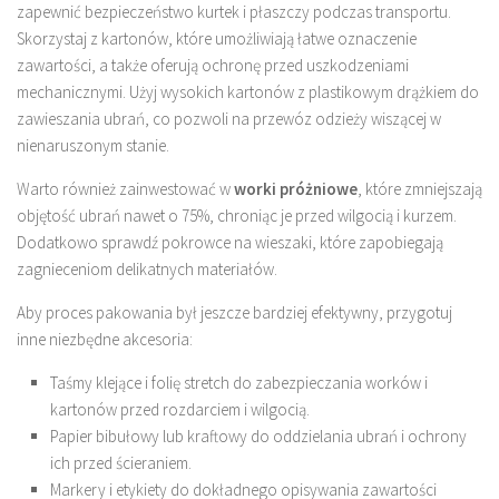
zapewnić bezpieczeństwo kurtek i płaszczy podczas transportu.
Skorzystaj z kartonów, które umożliwiają łatwe oznaczenie
zawartości, a także oferują ochronę przed uszkodzeniami
mechanicznymi. Użyj wysokich kartonów z plastikowym drążkiem do
zawieszania ubrań, co pozwoli na przewóz odzieży wiszącej w
nienaruszonym stanie.
Warto również zainwestować w
worki próżniowe
, które zmniejszają
objętość ubrań nawet o 75%, chroniąc je przed wilgocią i kurzem.
Dodatkowo sprawdź pokrowce na wieszaki, które zapobiegają
zagnieceniom delikatnych materiałów.
Aby proces pakowania był jeszcze bardziej efektywny, przygotuj
inne niezbędne akcesoria:
Taśmy klejące i folię stretch do zabezpieczania worków i
kartonów przed rozdarciem i wilgocią.
Papier bibułowy lub kraftowy do oddzielania ubrań i ochrony
ich przed ścieraniem.
Markery i etykiety do dokładnego opisywania zawartości