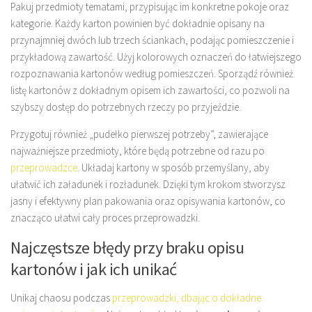
Pakuj przedmioty tematami, przypisując im konkretne pokoje oraz
kategorie. Każdy karton powinien być dokładnie opisany na
przynajmniej dwóch lub trzech ściankach, podając pomieszczenie i
przykładową zawartość. Użyj kolorowych oznaczeń do łatwiejszego
rozpoznawania kartonów według pomieszczeń. Sporządź również
listę kartonów z dokładnym opisem ich zawartości, co pozwoli na
szybszy dostęp do potrzebnych rzeczy po przyjeździe.
Przygotuj również „pudełko pierwszej potrzeby”, zawierające
najważniejsze przedmioty, które będą potrzebne od razu po
przeprowadzce
. Układaj kartony w sposób przemyślany, aby
ułatwić ich załadunek i rozładunek. Dzięki tym krokom stworzysz
jasny i efektywny plan pakowania oraz opisywania kartonów, co
znacząco ułatwi cały proces przeprowadzki.
Najczęstsze błędy przy braku opisu
kartonów i jak ich unikać
Unikaj chaosu podczas
przeprowadzki, dbając o dokładne