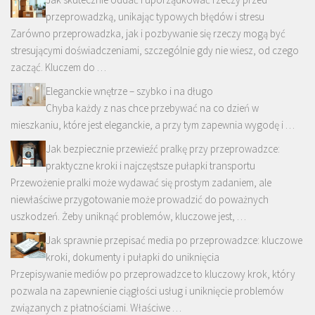
przeprowadzką, unikając typowych błędów i stresu
Zarówno przeprowadzka, jak i pozbywanie się rzeczy mogą być
stresującymi doświadczeniami, szczególnie gdy nie wiesz, od czego
zacząć. Kluczem do …
Eleganckie wnętrze – szybko i na długo
Chyba każdy z nas chce przebywać na co dzień w
mieszkaniu, które jest eleganckie, a przy tym zapewnia wygodę i …
Jak bezpiecznie przewieźć pralkę przy przeprowadzce:
praktyczne kroki i najczęstsze pułapki transportu
Przewożenie pralki może wydawać się prostym zadaniem, ale
niewłaściwe przygotowanie może prowadzić do poważnych
uszkodzeń. Żeby uniknąć problemów, kluczowe jest, …
Jak sprawnie przepisać media po przeprowadzce: kluczowe
kroki, dokumenty i pułapki do uniknięcia
Przepisywanie mediów po przeprowadzce to kluczowy krok, który
pozwala na zapewnienie ciągłości usług i uniknięcie problemów
związanych z płatnościami. Właściwe …