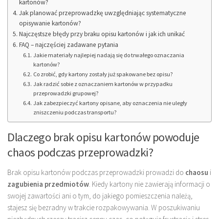
kartonów?
Jak planować przeprowadzkę uwzględniając systematyczne
opisywanie kartonów?
Najczęstsze błędy przy braku opisu kartonów i jak ich unikać
FAQ – najczęściej zadawane pytania
Jakie materiały najlepiej nadają się do trwałego oznaczania
kartonów?
Co zrobić, gdy kartony zostały już spakowane bez opisu?
Jak radzić sobie z oznaczaniem kartonów w przypadku
przeprowadzki grupowej?
Jak zabezpieczyć kartony opisane, aby oznaczenia nie uległy
zniszczeniu podczas transportu?
Dlaczego brak opisu kartonów powoduje
chaos podczas przeprowadzki?
Brak opisu kartonów podczas przeprowadzki prowadzi do
chaosu
i
zagubienia przedmiotów
. Kiedy kartony nie zawierają informacji o
swojej zawartości ani o tym, do jakiego pomieszczenia należą,
stajesz się bezradny w trakcie rozpakowywania. W poszukiwaniu