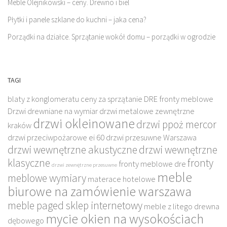
Meble Olejnikowski – ceny. Drewno i biel
Płytki i panele szklane do kuchni – jaka cena?
Porządki na działce. Sprzątanie wokół domu – porządki w ogrodzie
TAGI
blaty z konglomeratu
ceny za sprzątanie
DRE fronty meblowe
Drzwi drewniane na wymiar
drzwi metalowe zewnętrzne
drzwi okleinowane
drzwi ppoż mercor
kraków
drzwi przeciwpożarowe ei 60
drzwi przesuwne Warszawa
drzwi wewnętrzne akustyczne
drzwi wewnętrzne
klasyczne
fronty
fronty meblowe dre
drzwi zewnętrzne przesuwne
meble
meblowe wymiary
materace hotelowe
biurowe na zamówienie warszawa
meble paged sklep internetowy
meble z litego drewna
mycie okien na wysokościach
dębowego