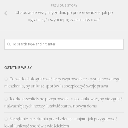
PREVIOUS STORY
Chaos w pierwszym tygodniu po przeprowadzce: jak go
ograniczyć i szybciej się zaaklimatyzować
OSTATNIE WPISY
Co warto sfotografować przy wyprowadzce z wynajmowanego
mieszkania, by uniknąć sporów i zabezpieczyć swoje prawa
Teczka essentials na przeprowadzkę: co spakować, by nie zgubić
najważniejszych rzeczy i ułatwić start w nowym domu
Sprzątanie mieszkania przed zdaniem najmu: jak przygotować
lokal i uniknąć sporów z właścicielem