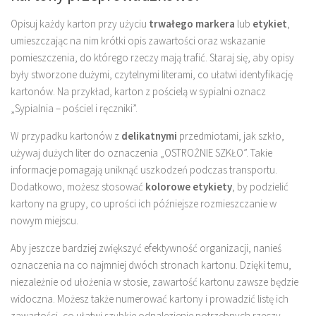
Opisuj każdy karton przy użyciu
trwałego markera
lub
etykiet
,
umieszczając na nim krótki opis zawartości oraz wskazanie
pomieszczenia, do którego rzeczy mają trafić. Staraj się, aby opisy
były stworzone dużymi, czytelnymi literami, co ułatwi identyfikację
kartonów. Na przykład, karton z pościelą w sypialni oznacz
„Sypialnia – pościel i ręczniki”.
W przypadku kartonów z
delikatnymi
przedmiotami, jak szkło,
używaj dużych liter do oznaczenia „OSTROŻNIE SZKŁO”. Takie
informacje pomagają uniknąć uszkodzeń podczas transportu.
Dodatkowo, możesz stosować
kolorowe etykiety
, by podzielić
kartony na grupy, co uprości ich późniejsze rozmieszczanie w
nowym miejscu.
Aby jeszcze bardziej zwiększyć efektywność organizacji, nanieś
oznaczenia na co najmniej dwóch stronach kartonu. Dzięki temu,
niezależnie od ułożenia w stosie, zawartość kartonu zawsze będzie
widoczna. Możesz także numerować kartony i prowadzić listę ich
zawartości, co ułatwi szybkie odnalezienie potrzebnych rzeczy.