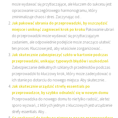
może wydawać się przytłaczające, ale kluczem do sukcesu jest
opracowanie szczegółowego harmonogramu, który
zminimalizuje chaos i stres. Zaczynając od...
Jak pakować ubrania do przeprowadzki, by oszczędzić
miejsce i uniknąć zagnieceń krok po kroku
Pakowanie ubrań
do przeprowadzki może wydawać się przytłaczającym
zadaniem, ale odpowiednie podejście może znacząco ułatwić
ten proces. Kluczowe jest, aby właściwie zorganizować...
Jak skutecznie zabezpieczyć szkło w kartonie podczas
przeprowadzki, unikając typowych błędów i uszkodzeń
Zabezpieczanie delikatnych szklanych przedmiotów podczas
przeprowadzki to kluczowy krok, który może zadecydować o
ich stanie po dotarciu do nowego miejsca. Aby skutecznie...
Jak skutecznie urządzić strefę essentials po
przeprowadzce, by szybko odnaleźć się w nowym domu
Przeprowadzka do nowego domu to nie tylko radość, ale też
sporo wyzwań, z których jednym z kluczowych jest urządzenie
strefy essentials. Aby...
Co spakować do torby na pierwszą noc po przeprowadzce,