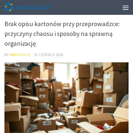
PRZEPROWADZKI – PAKOWANIE I START W NOWYM MIESZKANIU
Brak opisu kartonów przy przeprowadzce:
przyczyny chaosu i sposoby na sprawną
organizację
BY
WING-POL.PL
·
25 CZERWCA 2026