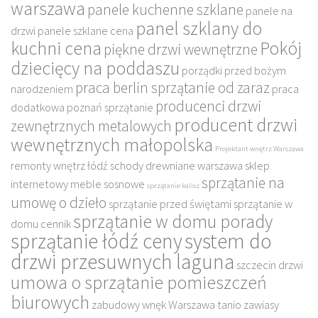
warszawa
panele kuchenne szklane
panele na
panel szklany do
drzwi
panele szklane cena
kuchni cena
Pokój
piękne drzwi wewnętrzne
dziecięcy na poddaszu
porządki przed bożym
praca berlin sprzątanie od zaraz
narodzeniem
praca
producenci drzwi
dodatkowa poznań sprzątanie
producent drzwi
zewnętrznych metalowych
wewnętrznych małopolska
Projektant wnętrz Warszawa
remonty wnętrz łódź
schody drewniane warszawa
sklep
sprzątanie na
internetowy meble sosnowe
sprzątanie kalisz
umowę o dzieło
sprzątanie przed świętami
sprzątanie w
sprzątanie w domu porady
domu cennik
sprzątanie łódź ceny
system do
drzwi przesuwnych laguna
szczecin drzwi
umowa o sprzątanie pomieszczeń
biurowych
zabudowy wnęk Warszawa tanio
zawiasy