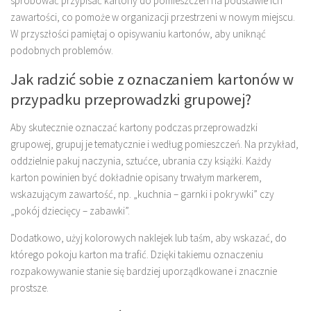
spróbować przypisać kartony do pomieszczeń na podstawie ich
zawartości, co pomoże w organizacji przestrzeni w nowym miejscu.
W przyszłości pamiętaj o opisywaniu kartonów, aby uniknąć
podobnych problemów.
Jak radzić sobie z oznaczaniem kartonów w
przypadku przeprowadzki grupowej?
Aby skutecznie oznaczać kartony podczas przeprowadzki
grupowej, grupuj je tematycznie i według pomieszczeń. Na przykład,
oddzielnie pakuj naczynia, sztućce, ubrania czy książki. Każdy
karton powinien być dokładnie opisany trwałym markerem,
wskazującym zawartość, np. „kuchnia – garnki i pokrywki” czy
„pokój dziecięcy – zabawki”.
Dodatkowo, użyj kolorowych naklejek lub taśm, aby wskazać, do
którego pokoju karton ma trafić. Dzięki takiemu oznaczeniu
rozpakowywanie stanie się bardziej uporządkowane i znacznie
prostsze.