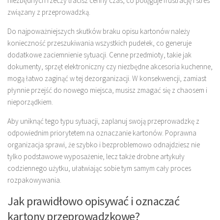
niezbędnych rzeczy tracisz cenny czas, co potęguje frustrację i stres
związany z przeprowadzką.
Do najpoważniejszych skutków braku opisu kartonów należy
konieczność przeszukiwania wszystkich pudełek, co generuje
dodatkowe zaciemnienie sytuacji. Cenne przedmioty, takie jak
dokumenty, sprzęt elektroniczny czy niezbędne akcesoria kuchenne,
mogą łatwo zaginąć w tej dezorganizacji. W konsekwencji, zamiast
płynnie przejść do nowego miejsca, musisz zmagać się z chaosem i
nieporządkiem.
Aby uniknąć tego typu sytuacji, zaplanuj swoją przeprowadzkę z
odpowiednim priorytetem na oznaczanie kartonów. Poprawna
organizacja sprawi, że szybko i bezproblemowo odnajdziesz nie
tylko podstawowe wyposażenie, lecz także drobne artykuły
codziennego użytku, ułatwiając sobie tym samym cały proces
rozpakowywania.
Jak prawidłowo opisywać i oznaczać
kartony przeprowadzkowe?