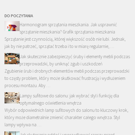
DO POCZYTANIA
Harmonogram sprzątania mieszkania. Jak usprawnić
sprzątanie mieszkania? Grafik sprzątania mieszkania
Sprzątanie jest czynnością, której większość osób nie lubi. Jednak,
jak by nie patrzeć, sprzątać trzeba i to w miarę regularnie, …
Jak skutecznie zabezpieczyć śruby i elementy mebli podczas
przeprowadzki, by uniknąć zgub i uszkodzeń
Zgubienie śrub i drobnych elementów mebli podczas przeprowadzki
to częsty problem, który może skutkować frustracją i wydłużeniem
procesu montażu. Aby …
Lampy sufitowe do salonu: jak wybrać styl i funkcję dla
optymalnego oświetlenia wnętrza
Wybór odpowiednich lamp sufitowych do salonu to kluczowy krok,
który może diametralnie zmienić charakter całego wnętrza. Styl
lampy wpływa na …
Jak skutecznie oddać i uporządkować rzeczy przed