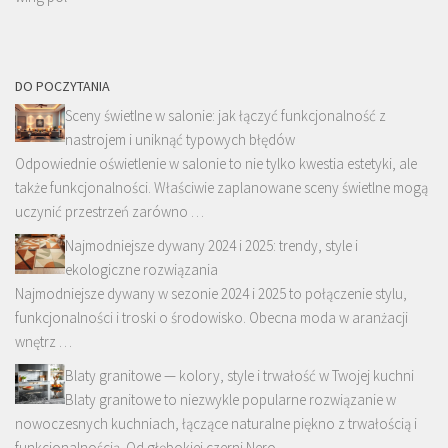
DO POCZYTANIA
Sceny świetlne w salonie: jak łączyć funkcjonalność z
nastrojem i uniknąć typowych błędów
Odpowiednie oświetlenie w salonie to nie tylko kwestia estetyki, ale
także funkcjonalności. Właściwie zaplanowane sceny świetlne mogą
uczynić przestrzeń zarówno …
Najmodniejsze dywany 2024 i 2025: trendy, style i
ekologiczne rozwiązania
Najmodniejsze dywany w sezonie 2024 i 2025 to połączenie stylu,
funkcjonalności i troski o środowisko. Obecna moda w aranżacji
wnętrz …
Blaty granitowe — kolory, style i trwałość w Twojej kuchni
Blaty granitowe to niezwykle popularne rozwiązanie w
nowoczesnych kuchniach, łączące naturalne piękno z trwałością i
funkcjonalnością. Od głębokiej czerni Nero …