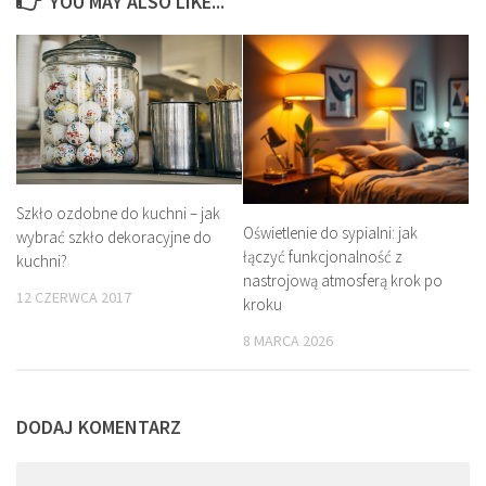
YOU MAY ALSO LIKE...
Szkło ozdobne do kuchni – jak
Oświetlenie do sypialni: jak
wybrać szkło dekoracyjne do
łączyć funkcjonalność z
kuchni?
nastrojową atmosferą krok po
12 CZERWCA 2017
kroku
8 MARCA 2026
DODAJ KOMENTARZ