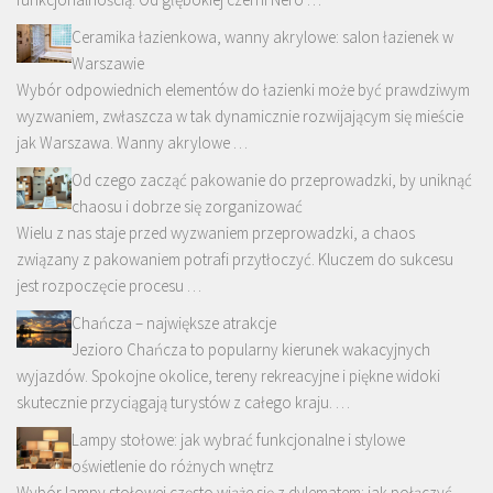
Ceramika łazienkowa, wanny akrylowe: salon łazienek w
Warszawie
Wybór odpowiednich elementów do łazienki może być prawdziwym
wyzwaniem, zwłaszcza w tak dynamicznie rozwijającym się mieście
jak Warszawa. Wanny akrylowe …
Od czego zacząć pakowanie do przeprowadzki, by uniknąć
chaosu i dobrze się zorganizować
Wielu z nas staje przed wyzwaniem przeprowadzki, a chaos
związany z pakowaniem potrafi przytłoczyć. Kluczem do sukcesu
jest rozpoczęcie procesu …
Chańcza – największe atrakcje
Jezioro Chańcza to popularny kierunek wakacyjnych
wyjazdów. Spokojne okolice, tereny rekreacyjne i piękne widoki
skutecznie przyciągają turystów z całego kraju. …
Lampy stołowe: jak wybrać funkcjonalne i stylowe
oświetlenie do różnych wnętrz
Wybór lampy stołowej często wiąże się z dylematem: jak połączyć