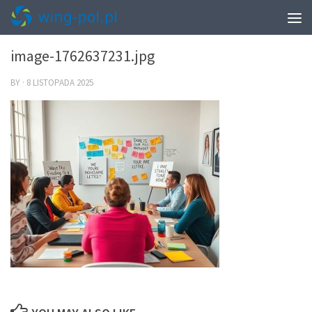
0
image-1762637231.jpg
BY
·
8 LISTOPADA 2025