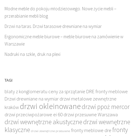
Modne meble do pokoju młodzieżowego. Nowe życie mebli –
przerabianie mebli blog
Drzwi na taras. Drzwi tarasowe drewniane na wymiar
Ergonomiczne meble biurowe – meble biurowe na zamówienie w
Warszawie
Nadruki na szkle, druk na plexi
TAGI
blaty z konglomeratu
ceny za sprzątanie
DRE fronty meblowe
Drzwi drewniane na wymiar
drzwi metalowe zewnętrzne
drzwi okleinowane
drzwi ppoż mercor
kraków
drzwi przeciwpożarowe ei 60
drzwi przesuwne Warszawa
drzwi wewnętrzne akustyczne
drzwi wewnętrzne
klasyczne
fronty
fronty meblowe dre
drzwi zewnętrzne przesuwne