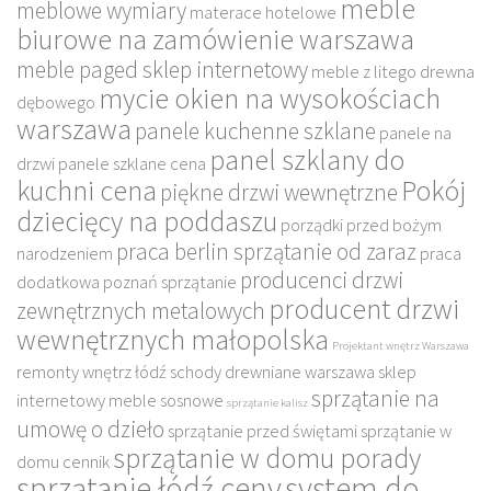
meble
meblowe wymiary
materace hotelowe
biurowe na zamówienie warszawa
meble paged sklep internetowy
meble z litego drewna
mycie okien na wysokościach
dębowego
warszawa
panele kuchenne szklane
panele na
panel szklany do
drzwi
panele szklane cena
kuchni cena
Pokój
piękne drzwi wewnętrzne
dziecięcy na poddaszu
porządki przed bożym
praca berlin sprzątanie od zaraz
narodzeniem
praca
producenci drzwi
dodatkowa poznań sprzątanie
producent drzwi
zewnętrznych metalowych
wewnętrznych małopolska
Projektant wnętrz Warszawa
remonty wnętrz łódź
schody drewniane warszawa
sklep
sprzątanie na
internetowy meble sosnowe
sprzątanie kalisz
umowę o dzieło
sprzątanie przed świętami
sprzątanie w
sprzątanie w domu porady
domu cennik
sprzątanie łódź ceny
system do