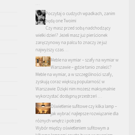
…
Poczytaj o cudzych wpadkach, zanim
będą one Twoimi
Czy masz przed sobą nadchodzący
wielki dzień? Jeżeli masz już pierścionek
zaręczynowy na palcu to znaczy że już
najwyższy czas …
Meble na wymiar – szafy na wymiar w
Warszawie – gdzie tanio znaleźć?
Meble na wymiar, a w szczególności szafy,
zyskują coraz większą popularność w
Warszawie. Dzięki nim możesz maksymalnie
wykorzystać dostępną przestrzeń …
Oświetlenie sufitowe czy kilka lamp –
jak wybrać najlepsze rozwiązanie dla
różnych wnętrz i potrzeb
Wybór między oświetleniem sufitowym a