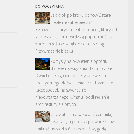
DO POCZYTANIA
Jak krok po kroku odnowić stare
meble i je zabezpieczyć
Renowacja starych mebli to proces, który od
lat cieszy się coraz większą popularnością
wśród miłośników rękodzieła i ekologii.
Przywracanie blasku …
Pomysły na oświetlenie ogrodu:
stylowe rozwiązania i technologie
Oświetlenie ogrodu to nie tylko kwestia
praktycznego doświetlenia przestrzeni, ale
także sposób na stworzenie
niepowtarzalnego klimatu i podkreślenie
architektury zielonych …
Jak skutecznie pakować ceramikę
dekoracyjną do przeprowadzki, by
uniknąć uszkodzeń i zapewnić wygodę