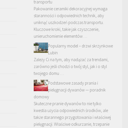
transportu
Pakowanie ceramiki dekoracyjnej wymaga
staranności i odpowiednich technik, aby
uniknąć uszkodzeń podczas transportu.
Kluczowe kroki, takie jak czyszczenie,
unieruchomienie elementów …
Popularny model – drzwi skrzynkowe
Lubin
Zależy Ci na tym, aby nadążać za trendami,
zarówno jeśli chodzi o twój styl, jak i o styl
twojego domu …
Podstawowe zasady prania i
pielęgnacji dywanów — poradnik
domowy
Skuteczne pranie dywanów to nie tylko
kwestia użycia odpowiednich środków, ale
także starannego przygotowania i właściwej
pielęgnacji. Właściwe odkurzanie, trzepanie