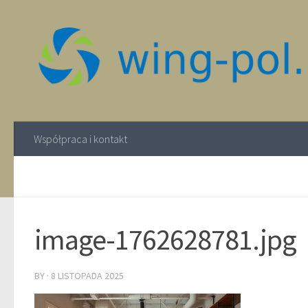
Współpraca i kontakt
image-1762628781.jpg
BY
·
8 LISTOPADA 2025