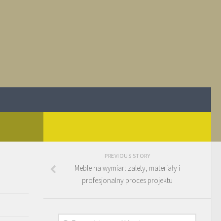
PREVIOUS STORY
Meble na wymiar: zalety, materiały i
profesjonalny proces projektu