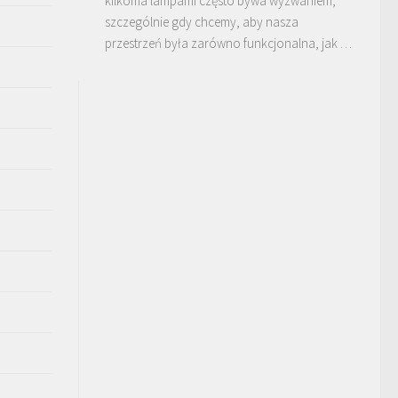
kilkoma lampami często bywa wyzwaniem,
szczególnie gdy chcemy, aby nasza
przestrzeń była zarówno funkcjonalna, jak …