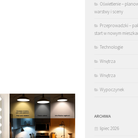
Oświetlenie – plano
warstwy i sceny
Przeprowadzki – pa
start w nowym mieszka
Technologie
Wnętrza
Wnętrza
Wypoczynek
ARCHIWA
lipiec 2026