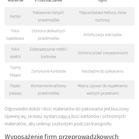
Materiał
Przeznaczenie
Opis
Pakowanie różnych
Trójwarstwowa tektura, różne
Karton
przedmiotów
rozmiary
Folia
Ochrona delikatnych
Amortyzacja wstrząsów
bąbelkowa
przedmiotów
Folia
Zabezpieczanie mebli i
Ochrona przed zarysowaniami
stretch
kartonów
Taśmy
Zamykanie kartonów
Niezbędne do pakowania
klejące
Papier
Wzmocnienie ochrony
Można używać do wypełnienia
pakowy
przedmiotów
wolnych przestrzeni
Odpowiedni dobór i ilość materiałów do pakowania jest kluczowy.
Upewnij się, że masz wystarczającą ilość kartonów i ochronnych
materiałów, aby uniknąć uszkodzeń podczas transportu.
Wyposażenie firm przeprowadzkowych