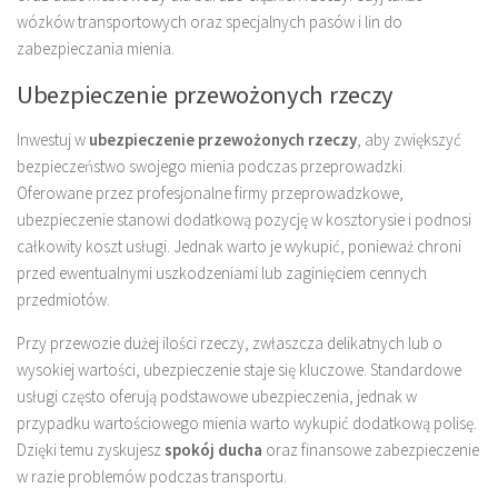
wózków transportowych oraz specjalnych pasów i lin do
zabezpieczania mienia.
Ubezpieczenie przewożonych rzeczy
Inwestuj w
ubezpieczenie przewożonych rzeczy
, aby zwiększyć
bezpieczeństwo swojego mienia podczas przeprowadzki.
Oferowane przez profesjonalne firmy przeprowadzkowe,
ubezpieczenie stanowi dodatkową pozycję w kosztorysie i podnosi
całkowity koszt usługi. Jednak warto je wykupić, ponieważ chroni
przed ewentualnymi uszkodzeniami lub zaginięciem cennych
przedmiotów.
Przy przewozie dużej ilości rzeczy, zwłaszcza delikatnych lub o
wysokiej wartości, ubezpieczenie staje się kluczowe. Standardowe
usługi często oferują podstawowe ubezpieczenia, jednak w
przypadku wartościowego mienia warto wykupić dodatkową polisę.
Dzięki temu zyskujesz
spokój ducha
oraz finansowe zabezpieczenie
w razie problemów podczas transportu.