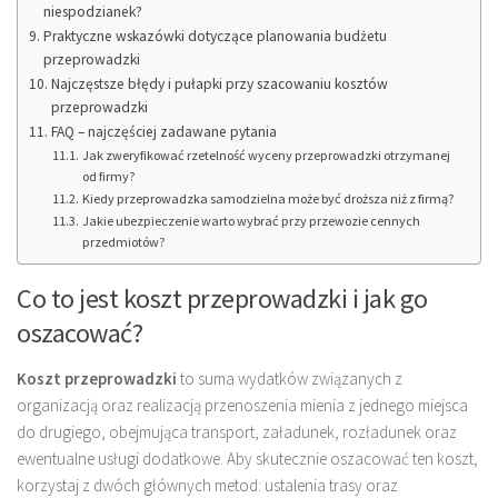
niespodzianek?
Praktyczne wskazówki dotyczące planowania budżetu
przeprowadzki
Najczęstsze błędy i pułapki przy szacowaniu kosztów
przeprowadzki
FAQ – najczęściej zadawane pytania
Jak zweryfikować rzetelność wyceny przeprowadzki otrzymanej
od firmy?
Kiedy przeprowadzka samodzielna może być droższa niż z firmą?
Jakie ubezpieczenie warto wybrać przy przewozie cennych
przedmiotów?
Co to jest koszt przeprowadzki i jak go
oszacować?
Koszt przeprowadzki
to suma wydatków związanych z
organizacją oraz realizacją przenoszenia mienia z jednego miejsca
do drugiego, obejmująca transport, załadunek, rozładunek oraz
ewentualne usługi dodatkowe. Aby skutecznie oszacować ten koszt,
korzystaj z dwóch głównych metod: ustalenia trasy oraz