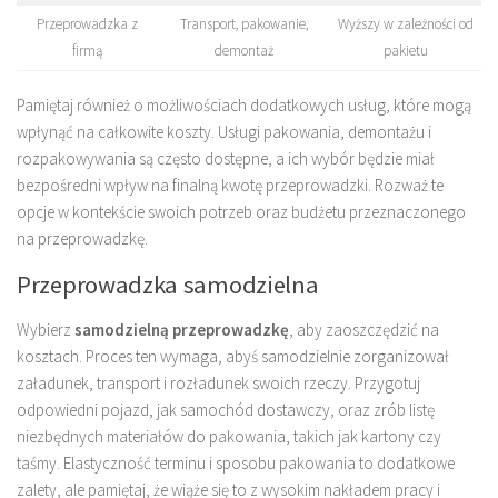
Przeprowadzka z
Transport, pakowanie,
Wyższy w zależności od
firmą
demontaż
pakietu
Pamiętaj również o możliwościach dodatkowych usług, które mogą
wpłynąć na całkowite koszty. Usługi pakowania, demontażu i
rozpakowywania są często dostępne, a ich wybór będzie miał
bezpośredni wpływ na finalną kwotę przeprowadzki. Rozważ te
opcje w kontekście swoich potrzeb oraz budżetu przeznaczonego
na przeprowadzkę.
Przeprowadzka samodzielna
Wybierz
samodzielną przeprowadzkę
, aby zaoszczędzić na
kosztach. Proces ten wymaga, abyś samodzielnie zorganizował
załadunek, transport i rozładunek swoich rzeczy. Przygotuj
odpowiedni pojazd, jak samochód dostawczy, oraz zrób listę
niezbędnych materiałów do pakowania, takich jak kartony czy
taśmy. Elastyczność terminu i sposobu pakowania to dodatkowe
zalety, ale pamiętaj, że wiąże się to z wysokim nakładem pracy i