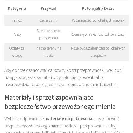
Kategoria
Przykład
Potencjalny koszt
Paliwo
Cena za litr
W zależności od lokalnych stawek
Strefa płatnego
Postój
Różni się w zależności od lokalizacji
parkowania
Opłaty za
Płatne tereny na
Może być uzależnione od lokalnych
wstępy
trasie
przepisów
Aby dobrze oszacować całkowity koszt przeprowadzki, weź pod
uwagę powyższe wydatki i przygotuj się na ewentualne
nieprzewidziane koszty, co ułatwi Tobie zarządzanie budżetem.
Materiały i sprzęt zapewniające
bezpieczeństwo przewożonego mienia
Wybierz odpowiednie
materiały do pakowania
, aby zapewnić
bezpieczeństwo swojego mienia podczas przeprowadzki. Użyj
mocnych kartonów, folii bąbelkowej, taśm oraz folii stretch, które