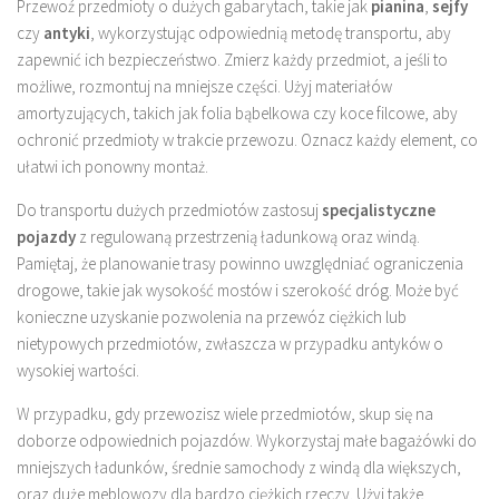
Przewoź przedmioty o dużych gabarytach, takie jak
pianina
,
sejfy
czy
antyki
, wykorzystując odpowiednią metodę transportu, aby
zapewnić ich bezpieczeństwo. Zmierz każdy przedmiot, a jeśli to
możliwe, rozmontuj na mniejsze części. Użyj materiałów
amortyzujących, takich jak folia bąbelkowa czy koce filcowe, aby
ochronić przedmioty w trakcie przewozu. Oznacz każdy element, co
ułatwi ich ponowny montaż.
Do transportu dużych przedmiotów zastosuj
specjalistyczne
pojazdy
z regulowaną przestrzenią ładunkową oraz windą.
Pamiętaj, że planowanie trasy powinno uwzględniać ograniczenia
drogowe, takie jak wysokość mostów i szerokość dróg. Może być
konieczne uzyskanie pozwolenia na przewóz ciężkich lub
nietypowych przedmiotów, zwłaszcza w przypadku antyków o
wysokiej wartości.
W przypadku, gdy przewozisz wiele przedmiotów, skup się na
doborze odpowiednich pojazdów. Wykorzystaj małe bagażówki do
mniejszych ładunków, średnie samochody z windą dla większych,
oraz duże meblowozy dla bardzo ciężkich rzeczy. Użyj także