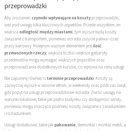
przeprowadzki
Aby zrozumieć
czynniki wpływające na koszty
przeprowadzki,
weź pod uwagę kilka kluczowych aspektów. Przede wszystkim, im
większa
odległość między miastami
, tym wyższe będą koszty
związane z transportem, ponieważ wzrasta zużycie paliwa i czas
pracy kierowcy. Kolejnym ważnym elementem jest
ilość
przewożonych rzeczy
; większa liczba i większe gabaryty
przedmiotów mogą wymagać większych pojazdów oraz
przeprowadzania dodatkowych kursów, co wpływa na cenę usługi.
Nie zapomnij również o
terminie przeprowadzki
. Koszty są
zazwyczaj wyższe w sezonie letnim, w weekendy oraz podczas świąt,
gdy popyt na usługi przeprowadzkowe wzrasta. Zwróć uwagę na
warunki lokalowe, takie jak piętro budynku czy dostępność windy,
ponieważ mogą znacząco podnieść koszty związane z załadunkiem
i rozładunkiem.
Usługi dodatkowe, takie jak
pakowanie
, demontaż i montaż mebli, a