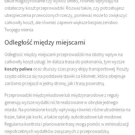
także magazyrowanie czy wywóz śmieci, również wpływają na
ostateczny koszt przeprowadzki. Rozważ także, czy potrzebujesz
ubezpieczenia przewożonych rzeczy, ponieważ może to zwiększyć
całkowity koszt, ale również zapewni większe bezpieczeństwo
Twojego mienia.
Odległość między miejscami
Odległość między miejscami przeprowadzki ma istotny wpływ na
całkowity koszt usługi. Im dalsza trasa do pokonania, tym wyższe
koszty paliwa
oraz dłuższy czas pracy ekipy transportowej. Koszty
często oblicza się na podstawie stawki za kilometr, która obejmuje
zarówno przejazd w jedną stronę, jak i trasę powrotną.
Przeprowadzki międzymiastowe lub międzynarodowe z reguły
generują wyższe wydatki niż te realizowane w obrębie jednego
miasta. Na poniesione koszty wpływają również różne utrudnienia na
trasie, takie jak korki, a także opłaty autostradowe lub mostowe.
Regularna kontrola i planowanie trasy mogą pomóc w minimalizacji
niepotrzebnych wydatków związanych z przeprowadzką.