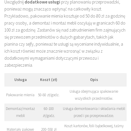
Uwzględnij
dodatkowe usługi
przy planowaniu przeprowadzki,
ponieważ mogą znacząco wpłynąć na całkowity koszt.
Przykładowo, pakowanie mienia kosztuje od 50 do 80 zł za godzinę
pracy osoby, a demontaż i montaż mebli oscylują w granicach 60 do
100 zł za godzinę. Zastanów się nad zatrudnieniem firm zajmujących
się przewozem przedmiotów o dużych gabarytach, takich jak
pianina czy sejfy, ponieważ te usługi są wyceniane indywidualnie, a
ich koszt również może znacznie wzrosnąć w związku z
dodatkowymi wymaganiami dotyczącymi przewozu i
zabezpieczenia.
Usługa
Koszt (zł)
Opis
Usługa obejmująca spakowanie
Pakowanie mienia
50-80 zł/godz.
wszystkich przedmiotów.
Demontaż/montaż
60-100
Usługa demontowania i składania mebli
mebli
zł/godz.
przed i po przeprowadzce.
Koszt kartonów, folii bąbelkowej, taśmy
Materiały pakowe
200-550 zł