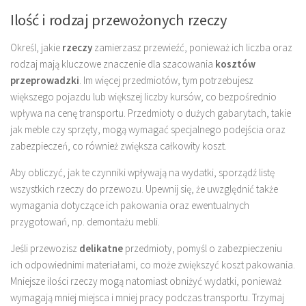
Ilość i rodzaj przewożonych rzeczy
Określ, jakie
rzeczy
zamierzasz przewieźć, ponieważ ich liczba oraz
rodzaj mają kluczowe znaczenie dla szacowania
kosztów
przeprowadzki
. Im więcej przedmiotów, tym potrzebujesz
większego pojazdu lub większej liczby kursów, co bezpośrednio
wpływa na cenę transportu. Przedmioty o dużych gabarytach, takie
jak meble czy sprzęty, mogą wymagać specjalnego podejścia oraz
zabezpieczeń, co również zwiększa całkowity koszt.
Aby obliczyć, jak te czynniki wpływają na wydatki, sporządź listę
wszystkich rzeczy do przewozu. Upewnij się, że uwzględnić także
wymagania dotyczące ich pakowania oraz ewentualnych
przygotowań, np. demontażu mebli.
Jeśli przewozisz
delikatne
przedmioty, pomyśl o zabezpieczeniu
ich odpowiednimi materiałami, co może zwiększyć koszt pakowania.
Mniejsze ilości rzeczy mogą natomiast obniżyć wydatki, ponieważ
wymagają mniej miejsca i mniej pracy podczas transportu. Trzymaj