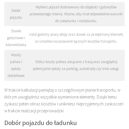
Wybierz pojazd dostosowany do objętości i gabarytów
Dobór
przewożonego mienia. Ważne, aby miał odpowiednie warunki
pojazdu
do załadunku i rozładunku.
Stawki
Ustal godziny pracy ekipy oraz stawki za przejechany kilometr,
godzinowe i
co umożliwi oszacowanie łącznych kosztów transportu.
kilometrówka
Koszty
paliwa i
Oblicz koszty paliwa związane z trasą oraz uwzględnij
opłaty
potencjalne opłaty za parking, autostrady czy inne usługi.
dodatkowe
W trakcie kalkulacji pamiętaj o szczegółowym planie transportu, w
którym uwzględnisz wszystkie wymienione elementy. Dzięki temu
zyskasz pełen obraz kosztów i unikniesz nieprzyjemnych zaskoczeń
w trakcie realizacji przeprowadzki.
Dobór pojazdu do ładunku