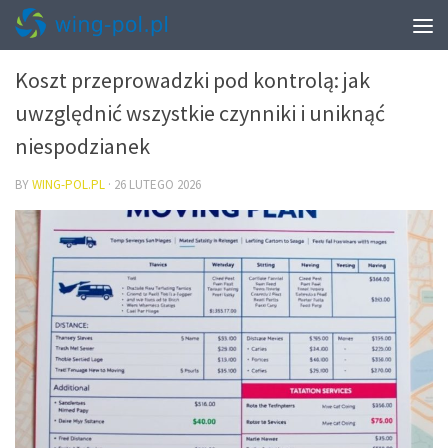
PRZEPROWADZKI – PAKOWANIE I START W NOWYM MIESZKANIU
Koszt przeprowadzki pod kontrolą: jak
uwzględnić wszystkie czynniki i uniknąć
niespodzianek
BY
WING-POL.PL
·
26 LUTEGO 2026