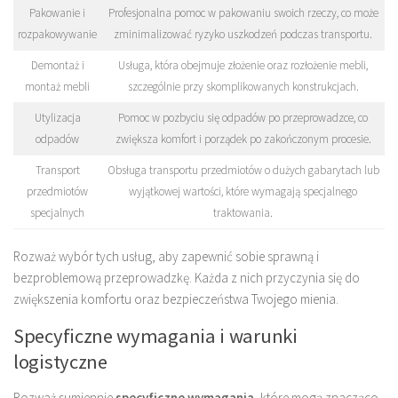
Pakowanie i
Profesjonalna pomoc w pakowaniu swoich rzeczy, co może
rozpakowywanie
zminimalizować ryzyko uszkodzeń podczas transportu.
Demontaż i
Usługa, która obejmuje złożenie oraz rozłożenie mebli,
montaż mebli
szczególnie przy skomplikowanych konstrukcjach.
Utylizacja
Pomoc w pozbyciu się odpadów po przeprowadzce, co
odpadów
zwiększa komfort i porządek po zakończonym procesie.
Transport
Obsługa transportu przedmiotów o dużych gabarytach lub
przedmiotów
wyjątkowej wartości, które wymagają specjalnego
specjalnych
traktowania.
Rozważ wybór tych usług, aby zapewnić sobie sprawną i
bezproblemową przeprowadzkę. Każda z nich przyczynia się do
zwiększenia komfortu oraz bezpieczeństwa Twojego mienia.
Specyficzne wymagania i warunki
logistyczne
Rozważ sumiennie
specyficzne wymagania
, które mogą znacząco