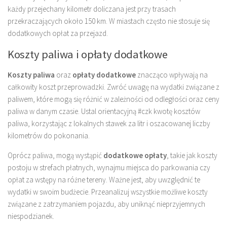
każdy przejechany kilometr doliczana jest przy trasach
przekraczających około 150 km. W miastach często nie stosuje się
dodatkowych opłat za przejazd.
Koszty paliwa i opłaty dodatkowe
Koszty paliwa
oraz
opłaty dodatkowe
znacząco wpływają na
całkowity koszt przeprowadzki. Zwróć uwagę na wydatki związane z
paliwem, które mogą się różnić w zależności od odległości oraz ceny
paliwa w danym czasie. Ustal orientacyjną #czk kwotę kosztów
paliwa, korzystając z lokalnych stawek za litr i oszacowanej liczby
kilometrów do pokonania.
Oprócz paliwa, mogą wystąpić
dodatkowe opłaty
, takie jak koszty
postoju w strefach płatnych, wynajmu miejsca do parkowania czy
opłat za wstępy na różne tereny. Ważne jest, aby uwzględnić te
wydatki w swoim budżecie. Przeanalizuj wszystkie możliwe koszty
związane z zatrzymaniem pojazdu, aby uniknąć nieprzyjemnych
niespodzianek.