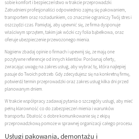
sobie komfort i bezpieczeństwo w trakcie przeprowadzki.
Zatrudnieni profesjonaliści odpowiednio zajmą się pakowaniem,
transportem oraz rozładunkiem, co znacznie ograniczy Twój stres i
oszczędzi czas. Pamiętaj, aby upewnić się, że firma dysponuje
właściwym sprzętem, takim jak wózki czy folia bąbelkowa, oraz
oferuje ubezpieczenie przewożonego mienia.
Najpierw zbadaj opinie o firmach i upewnij się, że mają one
pozytywne referencje od innych klientów. Porównaj oferty,
zwracając uwagę na zakres usług, aby wybrać tę, która najlepiej
pasuje do Twoich potrzeb. Gdy zdecydujesz się na konkretną firmę,
potwierdź termin przeprowadzki oraz zakres usług kilka dni przed
planowanym dniem.
W trakcie współpracy zadawaj pytania o szczegóły usługi, aby mieć
pełną klarowność co do zabezpieczeń mienia i warunków
transportu. Dbałość o dobre komunikowanie się z ekipą
przeprowadzkową pomoże w sprawnej organizacji całego procesu.
Usługi pakowania, demontażu i