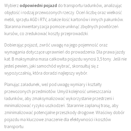
Wybierz
odpowiedni pojazd
do transportu ładunków, analizując
objętość i rodzaj przewożonych rzeczy. Oceń liczbę oraz wielkość
mebli, sprzętu AGD i RTV, a także ilość kartonów i innych pakunków.
Staranna inwentaryzacja pomoże uniknąć zbędnych powtórzeń
kursów, co zredukować koszty przeprowadzki.
Dobierając pojazd, zwróć uwagę na jego pojemność oraz
wymagania dotyczące uprawnień do prowadzenia. Dla prawa jazdy
kat. B maksymalna masa całkowita pojazdu wynosi 3,5 tony. Jeśli nie
jesteś pewien, jaki samochód wybrać, skonsultuj się z
wypożyczalnią, która doradzi najlepszy wybór.
Planując załadunek, weź pod uwagę wymiary i kształty
przewożonych przedmiotów. Umyśl kolejność umieszczania
ładunków, aby zmaksymalizować wykorzystanie przestrzeni i
minimalizować ryzyko uszkodzeń. Starannie zaplanuj trasę, aby
zminimalizować potencjalne przeszkody drogowe. Właściwy dobór
pojazdu ma kluczowe znaczenie dla efektywności i kosztów
transportu.