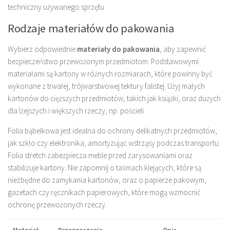
techniczny używanego sprzętu.
Rodzaje materiałów do pakowania
Wybierz odpowiednie
materiały do pakowania
, aby zapewnić
bezpieczeństwo przewożonym przedmiotom. Podstawowymi
materiałami są kartony w różnych rozmiarach, które powinny być
wykonane z trwałej, trójwarstwowej tektury falistej. Użyj małych
kartonów do cięższych przedmiotów, takich jak książki, oraz dużych
dla lżejszych i większych rzeczy, np. pościeli.
Folia bąbelkowa jest idealna do ochrony delikatnych przedmiotów,
jak szkło czy elektronika, amortyzując wstrząsy podczas transportu.
Folia stretch zabezpiecza meble przed zarysowaniami oraz
stabilizuje kartony. Nie zapomnij o taśmach klejących, które są
niezbędne do zamykania kartonów, oraz o papierze pakowym,
gazetach czy ręcznikach papierowych, które mogą wzmocnić
ochronę przewożonych rzeczy.