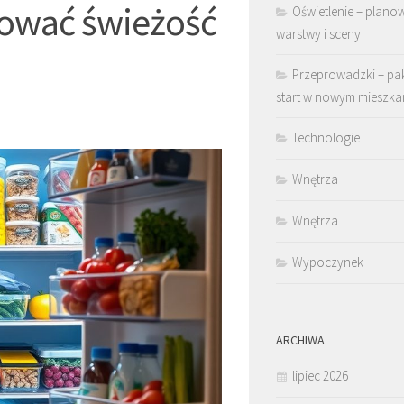
hować świeżość
Oświetlenie – plano
warstwy i sceny
Przeprowadzki – pa
start w nowym mieszka
Technologie
Wnętrza
Wnętrza
Wypoczynek
ARCHIWA
lipiec 2026