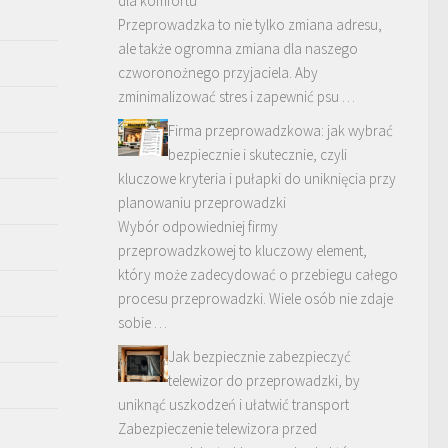
dla komfortu
Przeprowadzka to nie tylko zmiana adresu,
ale także ogromna zmiana dla naszego
czworonożnego przyjaciela. Aby
zminimalizować stres i zapewnić psu …
Firma przeprowadzkowa: jak wybrać
bezpiecznie i skutecznie, czyli
kluczowe kryteria i pułapki do uniknięcia przy
planowaniu przeprowadzki
Wybór odpowiedniej firmy
przeprowadzkowej to kluczowy element,
który może zadecydować o przebiegu całego
procesu przeprowadzki. Wiele osób nie zdaje
sobie …
Jak bezpiecznie zabezpieczyć
telewizor do przeprowadzki, by
uniknąć uszkodzeń i ułatwić transport
Zabezpieczenie telewizora przed