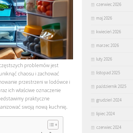
czerwiec 2026
maj 2026
kwiecień 2026
marzec 2026
luty 2026
jczęstszych problemów jest
listopad 2025
uniknąć chaosu i zachować
nowanie przestrzeni w lodówce i
październik 2025
raz ich właściwe oznaczenie
rzedstawimy praktyczne
grudzień 2024
ganizować swoją nową kuchnię.
lipiec 2024
czerwiec 2024