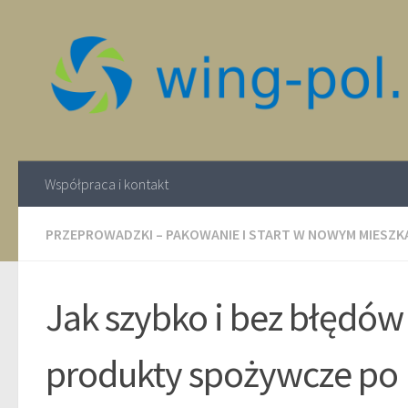
Współpraca i kontakt
PRZEPROWADZKI – PAKOWANIE I START W NOWYM MIESZK
Jak szybko i bez błędów
produkty spożywcze po