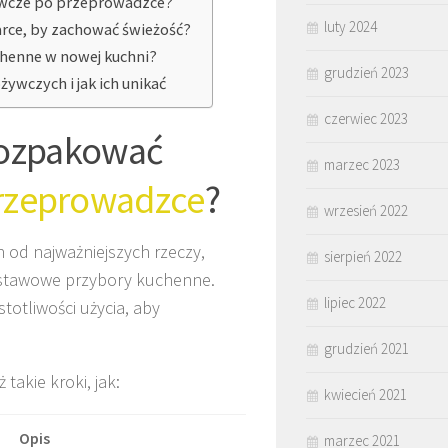
ywcze po przeprowadzce?
luty 2024
rce, by zachować świeżość?
chenne w nowej kuchni?
grudzień 2023
ywczych i jak ich unikać
czerwiec 2023
rozpakować
marzec 2023
rzeprowadzce
?
wrzesień 2022
od najważniejszych rzeczy,
sierpień 2022
odstawowe przybory kuchenne.
lipiec 2022
totliwości użycia, aby
grudzień 2021
takie kroki, jak:
kwiecień 2021
Opis
marzec 2021