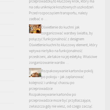
przeprowadzką to kluczowy krok, który ma
na celu uniknięcie kosztownych uszkodzeń.
Przed rozpoczęciem transportu, należy
zadbać o …
Oświetlenie do kuchni: jak
zorganizować warstwy światła, by
połączyć funkcjonalność z designem
Oświetlenie kuchni to kluczowy element, który
wpływa nie tylko na funkcjonalność
przestrzeni, ale także na jej estetykę. Właściwe
zorganizowanie warstw …
Rozpakowywanie kartonów pokój
po pokoju – jak zaplanować
kolejność i uniknąć chaosu po
przeprowadzce
Rozpakowywanie kartonów po
przeprowadzce może być przytłaczające,
zwłaszcza gdy nie wiesz, od czego zacząć.