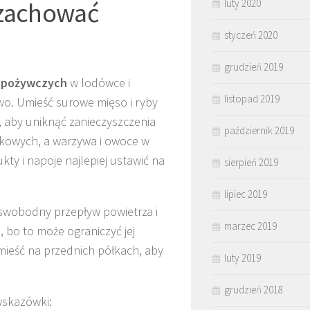
 zachować
luty 2020
styczeń 2020
grudzień 2019
spożywczych
w lodówce i
listopad 2019
wo. Umieść surowe mięso i ryby
 aby uniknąć zanieczyszczenia
październik 2019
dkowych, a warzywa i owoce w
ty i napoje najlepiej ustawić na
sierpień 2019
lipiec 2019
 swobodny przepływ powietrza i
marzec 2019
 bo to może ograniczyć jej
mieść na przednich półkach, aby
luty 2019
grudzień 2018
wskazówki: