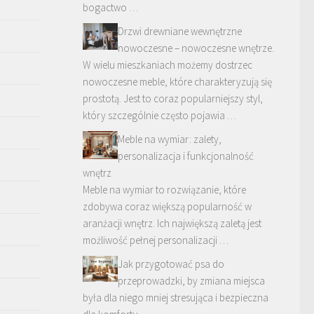
bogactwo …
Drzwi drewniane wewnętrzne
nowoczesne – nowoczesne wnętrze.
W wielu mieszkaniach możemy dostrzec
nowoczesne meble, które charakteryzują się
prostotą. Jest to coraz popularniejszy styl,
który szczególnie często pojawia …
Meble na wymiar: zalety,
personalizacja i funkcjonalność
wnętrz
Meble na wymiar to rozwiązanie, które
zdobywa coraz większą popularność w
aranżacji wnętrz. Ich największą zaletą jest
możliwość pełnej personalizacji …
Jak przygotować psa do
przeprowadzki, by zmiana miejsca
była dla niego mniej stresująca i bezpieczna