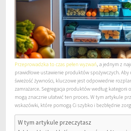
Przeprowadzka to czas pełen wyzwań
, a jednym z na
prawidłowe ustawienie produktów spożywczych. Aby 
świeżość żywności, kluczowe jest odpowiednie rozpla
zamrażarce. Segregacja produktów według kategorii o
mogą znacznie ułatwić ten proces. W tym artykule p
wskazówki, które pomogą Ci szybko i bezbłędnie zor
W tym artykule przeczytasz