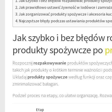
Jak szybko i bez błędów rozpakować produkty spoż
Jak prawidłowo ustawić żywność w lodówce i zamraża
Jak zorganizować produkty spożywcze i akcesoria ku
Najczęstsze błędy podczas ustawiania produktów spoż
Jak szybko i bez błędów 
produkty spożywcze po
p
Rozpocznij
rozpakowywanie
produktów spożywczych 
takich jak produkty o krótkim terminie ważności i p
Układaj
produkty spożywcze
według funkcji oraz częs
zminimalizować bałagan.
Podziel proces na etapy, co ułatwi organizację. Rozważ 
Etap