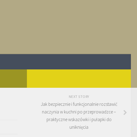
NEXT STORY
Jak bezpiecznie i funkcjonalnie rozstawić
naczynia w kuchni po przeprowadzce –
praktyczne wskazówki i pułapki do
uniknięcia