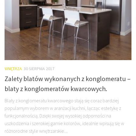
WNĘTRZA
30 SIERPNIA 2017
Zalety blatów wykonanych z konglomeratu –
blaty z konglomeratów kwarcowych.
Blaty z konglomeratu kwarcowego stają się coraz bardziej
popularnym wyborem w aranżacji kuchni, łącząc estetykę z
funkcjonalnością. Dzięki swojej wysokiej odporności na
uszkodzenia i szerokiej gamie kolorów, idealnie wpisują się w
różnorodne style wnętrzarskie....