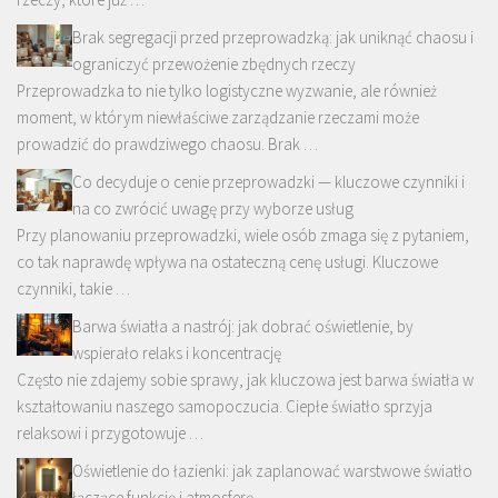
Brak segregacji przed przeprowadzką: jak uniknąć chaosu i
ograniczyć przewożenie zbędnych rzeczy
Przeprowadzka to nie tylko logistyczne wyzwanie, ale również
moment, w którym niewłaściwe zarządzanie rzeczami może
prowadzić do prawdziwego chaosu. Brak …
Co decyduje o cenie przeprowadzki — kluczowe czynniki i
na co zwrócić uwagę przy wyborze usług
Przy planowaniu przeprowadzki, wiele osób zmaga się z pytaniem,
co tak naprawdę wpływa na ostateczną cenę usługi. Kluczowe
czynniki, takie …
Barwa światła a nastrój: jak dobrać oświetlenie, by
wspierało relaks i koncentrację
Często nie zdajemy sobie sprawy, jak kluczowa jest barwa światła w
kształtowaniu naszego samopoczucia. Ciepłe światło sprzyja
relaksowi i przygotowuje …
Oświetlenie do łazienki: jak zaplanować warstwowe światło
łączące funkcję i atmosferę