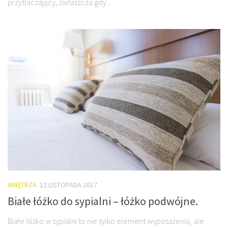
przytłaczający, zwłaszcza gdy...
WNĘTRZA
12 LISTOPADA 2017
Białe łóżko do sypialni – łóżko podwójne.
Białe łóżko w sypialni to nie tylko element wyposażenia, ale