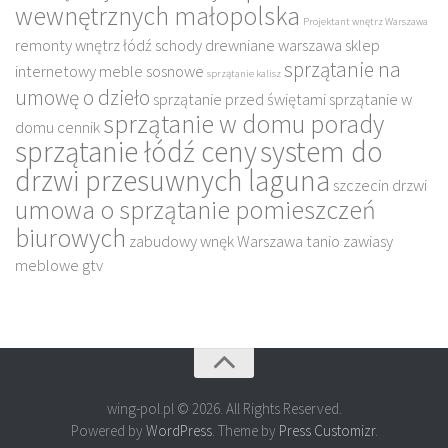
wewnętrznych małopolska
Projektant wnętrz Warszawa
remonty wnętrz łódź
schody drewniane warszawa
sklep
sprzątanie na
internetowy meble sosnowe
sprzątanie kalisz
umowę o dzieło
sprzątanie przed świętami
sprzątanie w
sprzątanie w domu porady
domu cennik
sprzątanie łódź ceny
system do
drzwi przesuwnych laguna
szczecin drzwi
umowa o sprzątanie pomieszczeń
biurowych
zabudowy wnęk Warszawa tanio
zawiasy
meblowe gtv
wing-pol.pl © 2026. All Rights Reserved.
Powered by
WordPress
. Theme by
Press Customizr
.