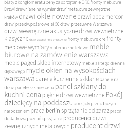
blaty z konglomeratu
ceny za sprzątanie
DRE fronty meblowe
Drzwi drewniane na wymiar
drzwi metalowe zewnętrzne
drzwi okleinowane
drzwi ppoż mercor
kraków
drzwi przeciwpożarowe ei 60
drzwi przesuwne Warszawa
drzwi wewnętrzne akustyczne
drzwi wewnętrzne
klasyczne
fronty
fronty meblowe dre
drzwi zewnętrzne przesuwne
meble
meblowe wymiary
materace hotelowe
biurowe na zamówienie warszawa
meble paged sklep internetowy
meble z litego drewna
mycie okien na wysokościach
dębowego
warszawa
panele kuchenne szklane
panele na
panel szklany do
drzwi
panele szklane cena
kuchni cena
Pokój
piękne drzwi wewnętrzne
dziecięcy na poddaszu
porządki przed bożym
praca berlin sprzątanie od zaraz
narodzeniem
praca
producenci drzwi
dodatkowa poznań sprzątanie
producent drzwi
zewnętrznych metalowych