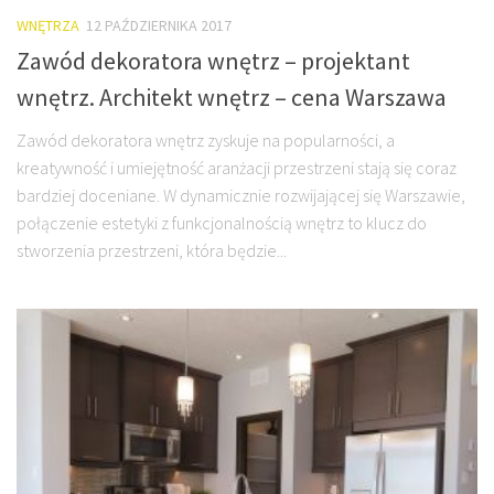
WNĘTRZA
12 PAŹDZIERNIKA 2017
Zawód dekoratora wnętrz – projektant
wnętrz. Architekt wnętrz – cena Warszawa
Zawód dekoratora wnętrz zyskuje na popularności, a
kreatywność i umiejętność aranżacji przestrzeni stają się coraz
bardziej doceniane. W dynamicznie rozwijającej się Warszawie,
połączenie estetyki z funkcjonalnością wnętrz to klucz do
stworzenia przestrzeni, która będzie...