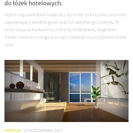
do łóżek hotelowych.
Wybór odpowiednich materacy do hoteli to kluczowy element
zapewniający komfort gości oraz ich satysfakcję z pobytu. W
erze rosnącej konkurencji w branży hotelarskiej, wygodne i
trwałe materace mogą znacząco wpłynąć na pozytywne opinie
oraz...
WNĘTRZA
22 PAŹDZIERNIKA 2017