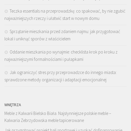
Teczka essentials na przeprowadzkę: co spakować, by nie zgubić
najważniejszych rzeczy i ułatwić start w nowym domu
Sprzątanie mieszkania przed zdaniem najmu: jak przygotować
lokal i uniknąć sporów z właścicielem
Oddanie mieszkania po wynajmie: checklista krok po kroku z
najważniejszymi formalnościami i pułapkami
Jak ograniczyć stres przy przeprowadzce do innego miasta:
sprawdzone metody organizacji i adaptacji emocjonalnej
WNĘTRZA
Meble z Kalwarii Bielsko Biała. Najsłynniejsze polskie meble –
Kalwaria Zebrzydowska meble tapicerowane
Jak przygotować projekt hali sportowej i uzyskać dofinansowanie