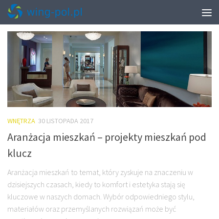
TAGGED:
SZAFY WNĘKOWE NA WYMIAR
WNĘTRZA
30 LISTOPADA 2017
Aranżacja mieszkań – projekty mieszkań pod
klucz
Aranżacja mieszkań to temat, który zyskuje na znaczeniu w
dzisiejszych czasach, kiedy to komfort i estetyka stają się
kluczowe w naszych domach. Wybór odpowiedniego stylu,
materiałów oraz przemyślanych rozwiązań może być