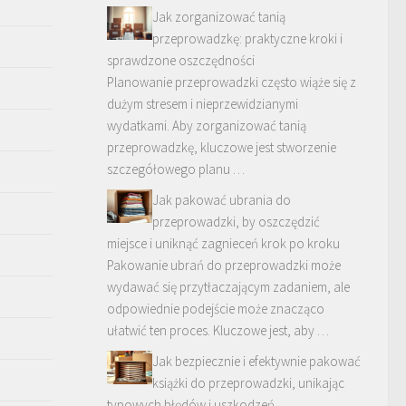
Jak zorganizować tanią
przeprowadzkę: praktyczne kroki i
sprawdzone oszczędności
Planowanie przeprowadzki często wiąże się z
dużym stresem i nieprzewidzianymi
wydatkami. Aby zorganizować tanią
przeprowadzkę, kluczowe jest stworzenie
szczegółowego planu …
Jak pakować ubrania do
przeprowadzki, by oszczędzić
miejsce i uniknąć zagnieceń krok po kroku
Pakowanie ubrań do przeprowadzki może
wydawać się przytłaczającym zadaniem, ale
odpowiednie podejście może znacząco
ułatwić ten proces. Kluczowe jest, aby …
Jak bezpiecznie i efektywnie pakować
książki do przeprowadzki, unikając
typowych błędów i uszkodzeń