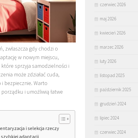
czerwiec 2026
maj 2026
kwiecień 2026
marzec 2026
ń, zwłaszcza gdy chodzi o
daptację w nowym miejscu,
luty 2026
które sprzyja samodzielności i
czenia może zdziałać cuda,
listopad 2025
 i bezpiecznie. Warto
październik 2025
porządku i umożliwią łatwe
grudzień 2024
lipiec 2024
taryzacja i selekcja rzeczy
czerwiec 2024
szybkiej adaptacji