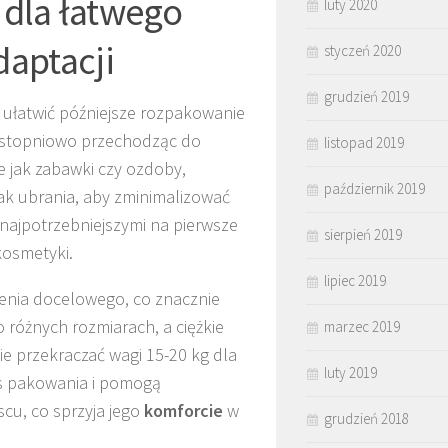
dla łatwego
luty 2020
daptacji
styczeń 2020
grudzień 2019
 ułatwić późniejsze rozpakowanie
j, stopniowo przechodząc do
listopad 2019
ie jak zabawki czy ozdoby,
październik 2019
 jak ubrania, aby zminimalizować
najpotrzebniejszymi na pierwsze
sierpień 2019
kosmetyki.
lipiec 2019
enia docelowego, co znacznie
 różnych rozmiarach, a ciężkie
marzec 2019
e przekraczać wagi 15-20 kg dla
luty 2019
es pakowania i pomogą
cu, co sprzyja jego
komforcie
w
grudzień 2018