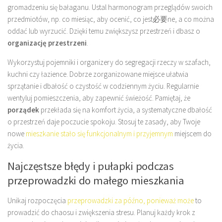
gromadzeniu się bałaganu. Ustal harmonogram przeglądów swoich
przedmiotów, np. co miesiąc, aby ocenić, co jest必要ne, a co można
oddać lub wyrzucić. Dzięki temu zwiększysz przestrzeń i dbasz o
organizację przestrzeni
.
Wykorzystuj pojemniki i organizery do segregacji rzeczy w szafach,
kuchni czy łazience. Dobrze zorganizowane miejsce ułatwia
sprzątanie i dbałość o czystość w codziennym życiu. Regularnie
wentyluj pomieszczenia, aby zapewnić świeżość. Pamiętaj, że
porządek
przekłada się na komfort życia, a systematyczne dbałość
o przestrzeń daje poczucie spokoju. Stosuj te zasady, aby Twoje
nowe
mieszkanie stało się funkcjonalnym i przyjemnym
miejscem do
życia.
Najczęstsze błędy i pułapki podczas
przeprowadzki do małego mieszkania
Unikaj rozpoczęcia
przeprowadzki za późno, ponieważ może
to
prowadzić do chaosu i zwiększenia stresu. Planuj każdy krok z