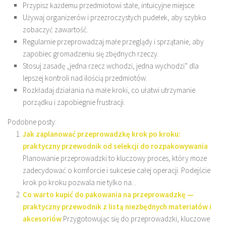
Przypisz każdemu przedmiotowi stałe, intuicyjne miejsce.
Używaj organizerów i przezroczystych pudełek, aby szybko
zobaczyć zawartość.
Regularnie przeprowadzaj małe przeglądy i sprzątanie, aby
zapobiec gromadzeniu się zbędnych rzeczy.
Stosuj zasadę „jedna rzecz wchodzi, jedna wychodzi” dla
lepszej kontroli nad ilością przedmiotów.
Rozkładaj działania na małe kroki, co ułatwi utrzymanie
porządku i zapobiegnie frustracji.
Podobne posty:
Jak zaplanować przeprowadzkę krok po kroku:
praktyczny przewodnik od selekcji do rozpakowywania
Planowanie przeprowadzki to kluczowy proces, który może
zadecydować o komforcie i sukcesie całej operacji. Podejście
krok po kroku pozwala nie tylko na...
Co warto kupić do pakowania na przeprowadzkę —
praktyczny przewodnik z listą niezbędnych materiałów i
akcesoriów
Przygotowując się do przeprowadzki, kluczowe