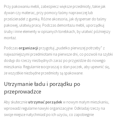
Przy pakowaniu mebli, zabezpiecz większe przedmioty, takie jak
dywan czy materac, przy pomocy taśmy naprawczej lub
prześcieradeł z gumką. Różne akcesoria, jak dyspenser do taśmy
pakowej, ułatwią pracę. Podczas demontażu mebli, uporządkuj
śruby i inne elementy w opisanych torebkach, by ułatwić późniejszy
montaż.
Podczas
organizacji
przygotuj „pudełko pierwszej potrzeby” z
najważniejszymi przedmiotami na pierwsze dni, co pozwoli na szybki
dostęp do rzeczy niezbędnych zaraz po przyjeździe do nowego
mieszkania. Regularnie восpraszaj o stan paczek, aby upewnić się,
że wszystkie niezbędne przedmioty są spakowane.
Utrzymanie ładu i porządku po
przeprowadzce
Aby skutecznie
utrzymać porządek
w nowym małym mieszkaniu,
wprowadź regularne nawyki organizacyjne. Odkładaj rzeczy na
swoje miejsce natychmiast po ich użyciu, co zapobiegnie