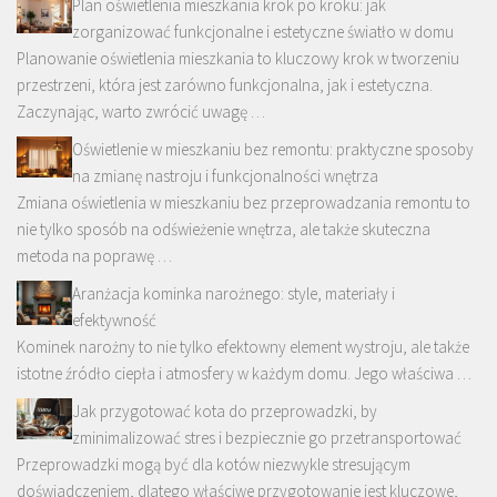
Plan oświetlenia mieszkania krok po kroku: jak
zorganizować funkcjonalne i estetyczne światło w domu
Planowanie oświetlenia mieszkania to kluczowy krok w tworzeniu
przestrzeni, która jest zarówno funkcjonalna, jak i estetyczna.
Zaczynając, warto zwrócić uwagę …
Oświetlenie w mieszkaniu bez remontu: praktyczne sposoby
na zmianę nastroju i funkcjonalności wnętrza
Zmiana oświetlenia w mieszkaniu bez przeprowadzania remontu to
nie tylko sposób na odświeżenie wnętrza, ale także skuteczna
metoda na poprawę …
Aranżacja kominka narożnego: style, materiały i
efektywność
Kominek narożny to nie tylko efektowny element wystroju, ale także
istotne źródło ciepła i atmosfery w każdym domu. Jego właściwa …
Jak przygotować kota do przeprowadzki, by
zminimalizować stres i bezpiecznie go przetransportować
Przeprowadzki mogą być dla kotów niezwykle stresującym
doświadczeniem, dlatego właściwe przygotowanie jest kluczowe,