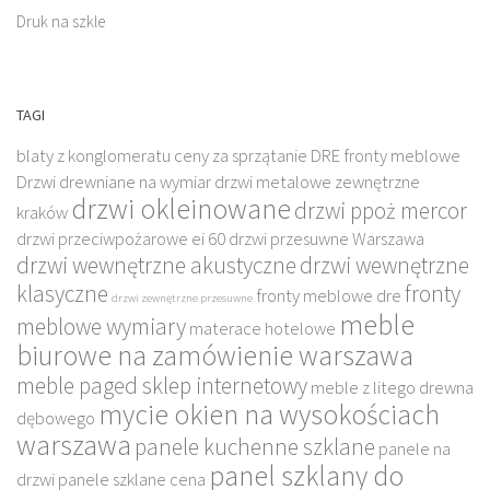
Druk na szkle
TAGI
blaty z konglomeratu
ceny za sprzątanie
DRE fronty meblowe
Drzwi drewniane na wymiar
drzwi metalowe zewnętrzne
drzwi okleinowane
drzwi ppoż mercor
kraków
drzwi przeciwpożarowe ei 60
drzwi przesuwne Warszawa
drzwi wewnętrzne akustyczne
drzwi wewnętrzne
klasyczne
fronty
fronty meblowe dre
drzwi zewnętrzne przesuwne
meble
meblowe wymiary
materace hotelowe
biurowe na zamówienie warszawa
meble paged sklep internetowy
meble z litego drewna
mycie okien na wysokościach
dębowego
warszawa
panele kuchenne szklane
panele na
panel szklany do
drzwi
panele szklane cena