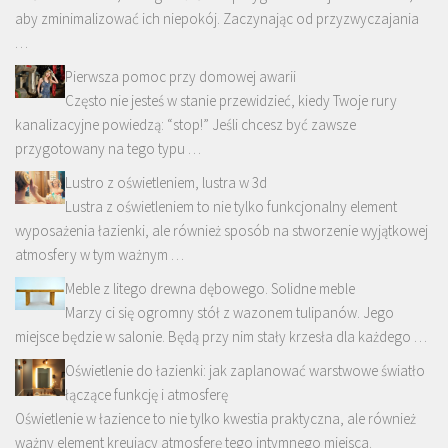
aby zminimalizować ich niepokój. Zaczynając od przyzwyczajania
…
Pierwsza pomoc przy domowej awarii
Często nie jesteś w stanie przewidzieć, kiedy Twoje rury
kanalizacyjne powiedzą: “stop!” Jeśli chcesz być zawsze
przygotowany na tego typu …
Lustro z oświetleniem, lustra w 3d
Lustra z oświetleniem to nie tylko funkcjonalny element
wyposażenia łazienki, ale również sposób na stworzenie wyjątkowej
atmosfery w tym ważnym …
Meble z litego drewna dębowego. Solidne meble
Marzy ci się ogromny stół z wazonem tulipanów. Jego
miejsce będzie w salonie. Będą przy nim stały krzesła dla każdego …
Oświetlenie do łazienki: jak zaplanować warstwowe światło
łączące funkcję i atmosferę
Oświetlenie w łazience to nie tylko kwestia praktyczna, ale również
ważny element kreujący atmosferę tego intymnego miejsca.