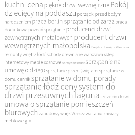
kuchni cena
Pokój
piękne drzwi wewnętrzne
dziecięcy na poddaszu
porządki przed bożym
praca berlin sprzątanie od zaraz
narodzeniem
praca
producenci drzwi
dodatkowa poznań sprzątanie
producent drzwi
zewnętrznych metalowych
wewnętrznych małopolska
Projektant wnętrz Warszawa
remonty wnętrz łódź
schody drewniane warszawa
sklep
sprzątanie na
internetowy meble sosnowe
sprzątanie kalisz
umowę o dzieło
sprzątanie przed świętami
sprzątanie w
sprzątanie w domu porady
domu cennik
sprzątanie łódź ceny
system do
drzwi przesuwnych laguna
szczecin drzwi
umowa o sprzątanie pomieszczeń
biurowych
zabudowy wnęk Warszawa tanio
zawiasy
meblowe gtv