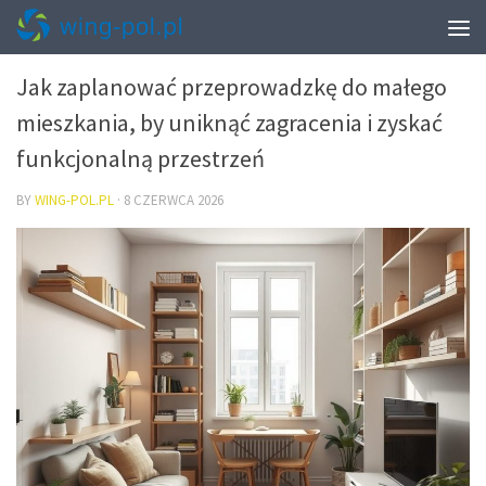
PRZEPROWADZKI – PAKOWANIE I START W NOWYM MIESZKANIU
Jak zaplanować przeprowadzkę do małego
mieszkania, by uniknąć zagracenia i zyskać
funkcjonalną przestrzeń
BY
WING-POL.PL
·
8 CZERWCA 2026