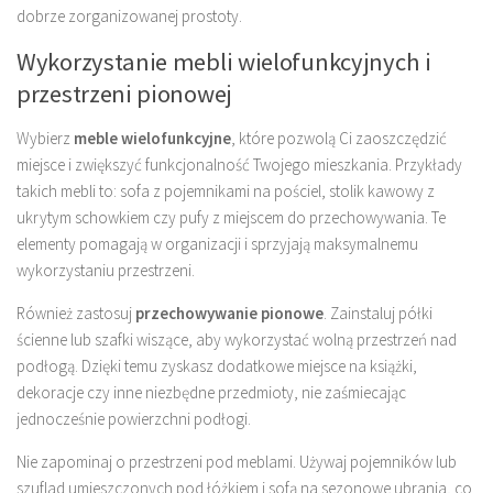
dobrze zorganizowanej prostoty.
Wykorzystanie mebli wielofunkcyjnych i
przestrzeni pionowej
Wybierz
meble wielofunkcyjne
, które pozwolą Ci zaoszczędzić
miejsce i zwiększyć funkcjonalność Twojego mieszkania. Przykłady
takich mebli to: sofa z pojemnikami na pościel, stolik kawowy z
ukrytym schowkiem czy pufy z miejscem do przechowywania. Te
elementy pomagają w organizacji i sprzyjają maksymalnemu
wykorzystaniu przestrzeni.
Również zastosuj
przechowywanie pionowe
. Zainstaluj półki
ścienne lub szafki wiszące, aby wykorzystać wolną przestrzeń nad
podłogą. Dzięki temu zyskasz dodatkowe miejsce na książki,
dekoracje czy inne niezbędne przedmioty, nie zaśmiecając
jednocześnie powierzchni podłogi.
Nie zapominaj o przestrzeni pod meblami. Używaj pojemników lub
szuflad umieszczonych pod łóżkiem i sofą na sezonowe ubrania, co