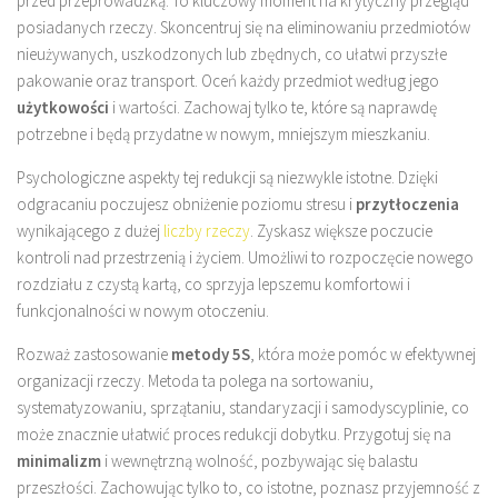
przed przeprowadzką. To kluczowy moment na krytyczny przegląd
posiadanych rzeczy. Skoncentruj się na eliminowaniu przedmiotów
nieużywanych, uszkodzonych lub zbędnych, co ułatwi przyszłe
pakowanie oraz transport. Oceń każdy przedmiot według jego
użytkowości
i wartości. Zachowaj tylko te, które są naprawdę
potrzebne i będą przydatne w nowym, mniejszym mieszkaniu.
Psychologiczne aspekty tej redukcji są niezwykle istotne. Dzięki
odgracaniu poczujesz obniżenie poziomu stresu i
przytłoczenia
wynikającego z dużej
liczby rzeczy
. Zyskasz większe poczucie
kontroli nad przestrzenią i życiem. Umożliwi to rozpoczęcie nowego
rozdziału z czystą kartą, co sprzyja lepszemu komfortowi i
funkcjonalności w nowym otoczeniu.
Rozważ zastosowanie
metody 5S
, która może pomóc w efektywnej
organizacji rzeczy. Metoda ta polega na sortowaniu,
systematyzowaniu, sprzątaniu, standaryzacji i samodyscyplinie, co
może znacznie ułatwić proces redukcji dobytku. Przygotuj się na
minimalizm
i wewnętrzną wolność, pozbywając się balastu
przeszłości. Zachowując tylko to, co istotne, poznasz przyjemność z