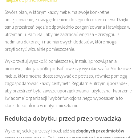
miejsce do przechowywania
.
Stwórz plan, w którym każdy mebel ma swoje konkretne
umiejscowienie, z uwzględnieniem dostępu do okien i drzwi. Dzięki
temu przestrzeń będzie odpowiednio zorganizowana i łatwiejsza w
utrzymaniu. Pamiętaj, aby nie zagracać wnętrza – zrezygnuj z
nadmiaru dekoracji i nadmiarowych dodatków, które mogą
przytłoczyć wizualnie pomieszczenie.
Wykorzystuj wysokość pomieszczeń, instalując rozwiązania
pionowe, takie jak półki podsufitowe czy wysokie szafki. Modułowe
meble, które można dostosowywać do potrzeb, również pomogą
zagospodarować każdy centymetr. Regularnie utrzymuj porządek,
aby przestrzeń była zawsze uporządkowana i użyteczna. Tworzenie
świadomej organizacji i wybór funkcjonalnego wyposażenia to
klucz do komfortu w małym mieszkaniu.
Redukcja dobytku przed przeprowadzką
Wykonaj selekcję rzeczy i pozbądź się
zbędnych przedmiotów