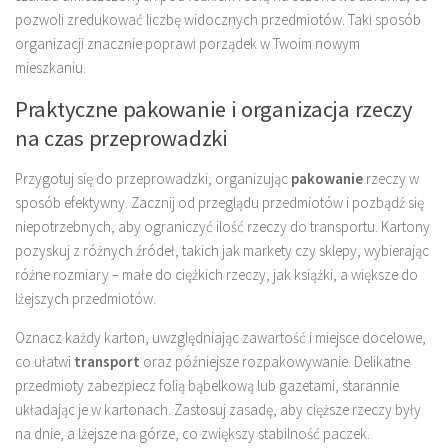
pozwoli zredukować liczbę widocznych przedmiotów. Taki sposób
organizacji znacznie poprawi porządek w Twoim nowym
mieszkaniu.
Praktyczne pakowanie i organizacja rzeczy
na czas przeprowadzki
Przygotuj się do przeprowadzki, organizując
pakowanie
rzeczy w
sposób efektywny. Zacznij od przeglądu przedmiotów i pozbądź się
niepotrzebnych, aby ograniczyć ilość rzeczy do transportu. Kartony
pozyskuj z różnych źródeł, takich jak markety czy sklepy, wybierając
różne rozmiary – małe do ciężkich rzeczy, jak książki, a większe do
lżejszych przedmiotów.
Oznacz każdy karton, uwzględniając zawartość i miejsce docelowe,
co ułatwi
transport
oraz późniejsze rozpakowywanie. Delikatne
przedmioty zabezpiecz folią bąbelkową lub gazetami, starannie
układając je w kartonach. Zastosuj zasadę, aby cięższe rzeczy były
na dnie, a lżejsze na górze, co zwiększy stabilność paczek.