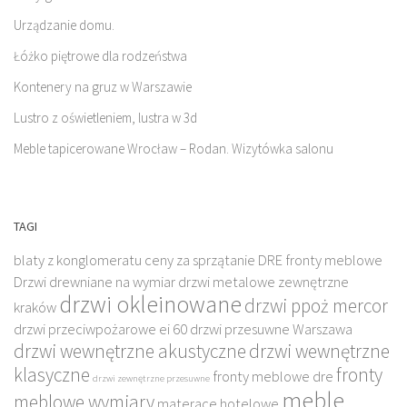
Urządzanie domu.
Łóżko piętrowe dla rodzeństwa
Kontenery na gruz w Warszawie
Lustro z oświetleniem, lustra w 3d
Meble tapicerowane Wrocław – Rodan. Wizytówka salonu
TAGI
blaty z konglomeratu
ceny za sprzątanie
DRE fronty meblowe
Drzwi drewniane na wymiar
drzwi metalowe zewnętrzne
drzwi okleinowane
drzwi ppoż mercor
kraków
drzwi przeciwpożarowe ei 60
drzwi przesuwne Warszawa
drzwi wewnętrzne akustyczne
drzwi wewnętrzne
klasyczne
fronty
fronty meblowe dre
drzwi zewnętrzne przesuwne
meble
meblowe wymiary
materace hotelowe