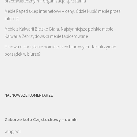
przedświątecznym – organizacja sprzątania
Meble Paged sklep internetowy – ceny. Gdzie kupić meble przez
Internet
Meble z Kalwarii Bielsko Biała. Najsłynniejsze polskie meble –
Kalwaria Zebrzydowska meble tapicerowane
Umowa o sprzątanie pomieszczeń biurowych. Jak utrzymać
porządek w biurze?
NAJNOWSZE KOMENTARZE
Zaborze koło Częstochowy – domki
wing pol