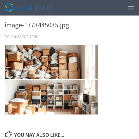
0
image-1773445035.jpg
BY
·
14 MARCA 2026
YOU MAY ALSO LIKE...