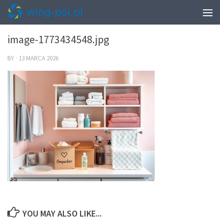
0
image-1773434548.jpg
BY
·
13 MARCA 2026
YOU MAY ALSO LIKE...