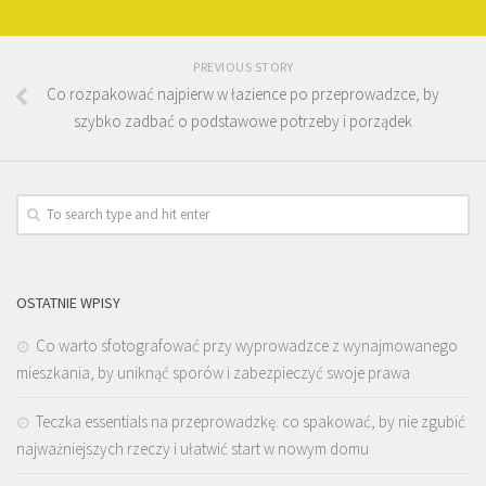
PREVIOUS STORY
Co rozpakować najpierw w łazience po przeprowadzce, by
szybko zadbać o podstawowe potrzeby i porządek
OSTATNIE WPISY
Co warto sfotografować przy wyprowadzce z wynajmowanego
mieszkania, by uniknąć sporów i zabezpieczyć swoje prawa
Teczka essentials na przeprowadzkę: co spakować, by nie zgubić
najważniejszych rzeczy i ułatwić start w nowym domu