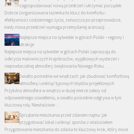
zagospodarować nową przestrzeń i utrzymać porządek
Dobrze zorganizowana łazienka to klucz do komfortu i
efektywności codziennego życia, zwłaszcza po przeprowadzce,
kiedy nowa przestrzeń wymaga przemyślanej aranżacji. …
Najlepsze miejsca na sylwester w górach Polski – regiony i
atrakcje
Najlepsze miejsca na sylwester w górach Polski zapraszają do
odkrycia malowniczych krajobrazów, wyjątkowych wydarzeń i
niepowtarzalnej atmosfery świętowania Nowego Roku. …
Światło pośrednie we wnętrzach: jak zbudować komfortową
atmosferę i uniknąć typowych błędów projektowych
Przytulna atmosfera w wnętrzu w dużej mierze zależy od
odpowiedniego oświetlenia, a światło pośrednie odgrywa w tym
kluczową rolę. Niewłaściwie …
Sprzątanie mieszkania przed zdaniem najmu: jak
przygotować lokal i uniknąć sporów z właścicielem
Przygotowanie mieszkania do zdania to kluczowy krok, który może