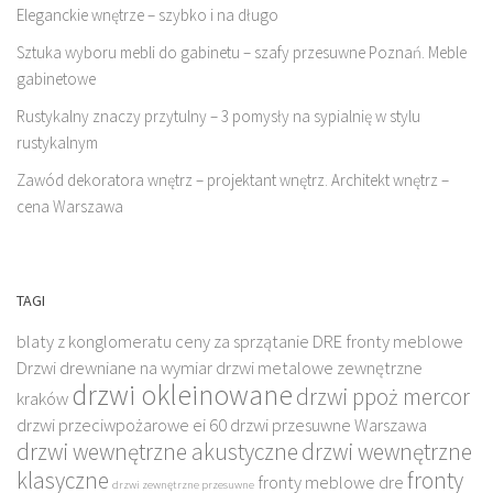
Eleganckie wnętrze – szybko i na długo
Sztuka wyboru mebli do gabinetu – szafy przesuwne Poznań. Meble
gabinetowe
Rustykalny znaczy przytulny – 3 pomysły na sypialnię w stylu
rustykalnym
Zawód dekoratora wnętrz – projektant wnętrz. Architekt wnętrz –
cena Warszawa
TAGI
blaty z konglomeratu
ceny za sprzątanie
DRE fronty meblowe
Drzwi drewniane na wymiar
drzwi metalowe zewnętrzne
drzwi okleinowane
drzwi ppoż mercor
kraków
drzwi przeciwpożarowe ei 60
drzwi przesuwne Warszawa
drzwi wewnętrzne akustyczne
drzwi wewnętrzne
klasyczne
fronty
fronty meblowe dre
drzwi zewnętrzne przesuwne