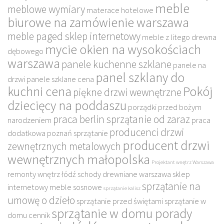
meble
meblowe wymiary
materace hotelowe
biurowe na zamówienie warszawa
meble paged sklep internetowy
meble z litego drewna
mycie okien na wysokościach
dębowego
warszawa
panele kuchenne szklane
panele na
panel szklany do
drzwi
panele szklane cena
kuchni cena
Pokój
piękne drzwi wewnętrzne
dziecięcy na poddaszu
porządki przed bożym
praca berlin sprzątanie od zaraz
narodzeniem
praca
producenci drzwi
dodatkowa poznań sprzątanie
producent drzwi
zewnętrznych metalowych
wewnętrznych małopolska
Projektant wnętrz Warszawa
remonty wnętrz łódź
schody drewniane warszawa
sklep
sprzątanie na
internetowy meble sosnowe
sprzątanie kalisz
umowę o dzieło
sprzątanie przed świętami
sprzątanie w
sprzątanie w domu porady
domu cennik