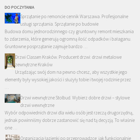
DO POCZYTANIA
Sprzątanie po remoncie cennik Warszawa. Profesjonalne
usługi sprzątania. Sprzątanie po budowie
Budowa domu jednorodzinnego czy gruntowny remont mieszkania
to zdarzenia, które generują ogromną ilość odpadków i bałaganu.
Gruntowne posprzątanie zajmuje bardzo …
Drzwi Classen Kraków. Producent drzwi: drzwi metalowe
zewnętrzne Kraków
Urządzając swój dom na pewno chcesz, aby wszystkie jego
elementy były wysokiej jakości i służyły tobie i twojej rodzinie przez
…
Drzwi wewnętrzne Stolbud. Wybierz dobre drzwi – stylowe
drzwi wewnętrzne
Wybór odpowiednich drzwi dla wielu osób jest rzeczą drugorzędną,
jednak powinniśmy dobrze zastanowić się nad tą decyzją. To właśnie
one …
Organizacja łazienki po przeprowadzce: jak funkcjonalnie