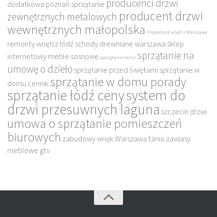
producenci drzwi
dodatkowa poznań sprzątanie
producent drzwi
zewnętrznych metalowych
wewnętrznych małopolska
Projektant wnętrz Warszawa
remonty wnętrz łódź
schody drewniane warszawa
sklep
sprzątanie na
internetowy meble sosnowe
sprzątanie kalisz
umowę o dzieło
sprzątanie przed świętami
sprzątanie w
sprzątanie w domu porady
domu cennik
sprzątanie łódź ceny
system do
drzwi przesuwnych laguna
szczecin drzwi
umowa o sprzątanie pomieszczeń
biurowych
zabudowy wnęk Warszawa tanio
zawiasy
meblowe gtv