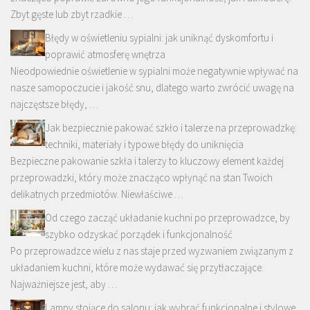
Zbyt gęste lub zbyt rzadkie …
Błędy w oświetleniu sypialni: jak uniknąć dyskomfortu i
poprawić atmosferę wnętrza
Nieodpowiednie oświetlenie w sypialni może negatywnie wpływać na
nasze samopoczucie i jakość snu, dlatego warto zwrócić uwagę na
najczęstsze błędy, …
Jak bezpiecznie pakować szkło i talerze na przeprowadzkę:
techniki, materiały i typowe błędy do uniknięcia
Bezpieczne pakowanie szkła i talerzy to kluczowy element każdej
przeprowadzki, który może znacząco wpłynąć na stan Twoich
delikatnych przedmiotów. Niewłaściwe …
Od czego zacząć układanie kuchni po przeprowadzce, by
szybko odzyskać porządek i funkcjonalność
Po przeprowadzce wielu z nas staje przed wyzwaniem związanym z
układaniem kuchni, które może wydawać się przytłaczające.
Najważniejsze jest, aby …
Lampy stojące do salonu: jak wybrać funkcjonalne i stylowe