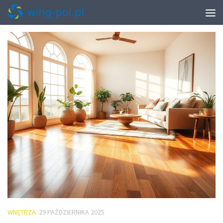
TAGGED:
PODŁOGI DREWNIANE LESZNO
WNĘTRZA
29 PAŹDZIERNIKA 2025