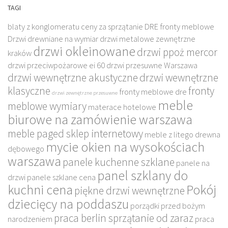
TAGI
blaty z konglomeratu
ceny za sprzątanie
DRE fronty meblowe
Drzwi drewniane na wymiar
drzwi metalowe zewnętrzne
drzwi okleinowane
drzwi ppoż mercor
kraków
drzwi przeciwpożarowe ei 60
drzwi przesuwne Warszawa
drzwi wewnętrzne akustyczne
drzwi wewnętrzne
klasyczne
fronty
fronty meblowe dre
drzwi zewnętrzne przesuwne
meble
meblowe wymiary
materace hotelowe
biurowe na zamówienie warszawa
meble paged sklep internetowy
meble z litego drewna
mycie okien na wysokościach
dębowego
warszawa
panele kuchenne szklane
panele na
panel szklany do
drzwi
panele szklane cena
kuchni cena
Pokój
piękne drzwi wewnętrzne
dziecięcy na poddaszu
porządki przed bożym
praca berlin sprzątanie od zaraz
narodzeniem
praca