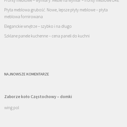
Fronty meblowe – wymiary. Meble na wymiar – fronty meblowe DRE
Płyta meblowa grubość. Nowe, lepsze płyty meblowe – płyta
meblowa fornirowana
Eleganckie wnętrze – szybko i na długo
Szklane panele kuchenne – cena paneli do kuchni
NAJNOWSZE KOMENTARZE
Zaborze koło Częstochowy – domki
wing pol