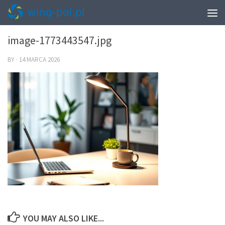
0
image-1773443547.jpg
BY
·
14 MARCA 2026
YOU MAY ALSO LIKE...