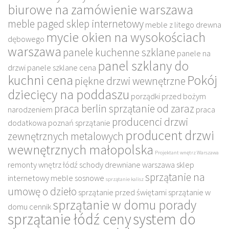
biurowe na zamówienie warszawa
meble paged sklep internetowy
meble z litego drewna
mycie okien na wysokościach
dębowego
warszawa
panele kuchenne szklane
panele na
panel szklany do
drzwi
panele szklane cena
kuchni cena
Pokój
piękne drzwi wewnętrzne
dziecięcy na poddaszu
porządki przed bożym
praca berlin sprzątanie od zaraz
narodzeniem
praca
producenci drzwi
dodatkowa poznań sprzątanie
producent drzwi
zewnętrznych metalowych
wewnętrznych małopolska
Projektant wnętrz Warszawa
remonty wnętrz łódź
schody drewniane warszawa
sklep
sprzątanie na
internetowy meble sosnowe
sprzątanie kalisz
umowę o dzieło
sprzątanie przed świętami
sprzątanie w
sprzątanie w domu porady
domu cennik
sprzątanie łódź ceny
system do