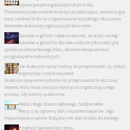
typowe pułapki organizacji krok po kroku
Planowanie przeprowadzki może być przytłaczające, zwłaszcza gdy
masz zaledwie 30 dni na zorganizowanie wszystkiego. Kluczowym
elementem skutecznej organizacji jest stworzenie …
Sylwester w górach: najlepsze kierunki, atrakcje i noclegi
Sylwester w górach to dla wielu osób nie tylko tradycyjny
sposób powitania Nowego Roku, ale także niezapomniana
przygoda pełna malowniczych …
Jak skutecznie opisać kartony do przeprowadzki, by ułatwić
organizację i rozpakowywanie
Skuteczne opisywanie kartonów do przeprowadzki to kluczowy
element, który może znacząco wpłynąć na organizację całego
procesu. Gdy kartony są starannie …
Meble z litego drewna dębowego. Solidne meble
Marzy ci się ogromny stół z wazonem tulipanów. Jego
miejsce będzie w salonie. Będą przy nim stały krzesła dla każdego …
Przetrwać fajerwerki bez stresu