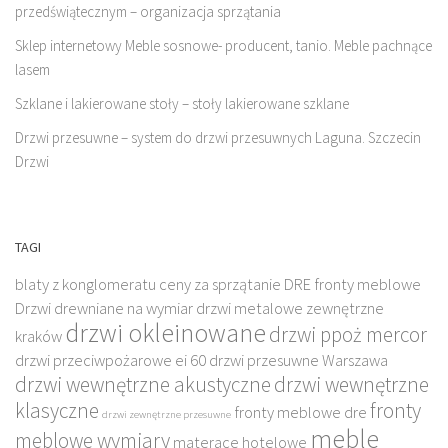
przedświątecznym – organizacja sprzątania
Sklep internetowy Meble sosnowe- producent, tanio. Meble pachnące
lasem
Szklane i lakierowane stoły – stoły lakierowane szklane
Drzwi przesuwne – system do drzwi przesuwnych Laguna. Szczecin
Drzwi
TAGI
blaty z konglomeratu
ceny za sprzątanie
DRE fronty meblowe
Drzwi drewniane na wymiar
drzwi metalowe zewnętrzne
drzwi okleinowane
drzwi ppoż mercor
kraków
drzwi przeciwpożarowe ei 60
drzwi przesuwne Warszawa
drzwi wewnętrzne akustyczne
drzwi wewnętrzne
klasyczne
fronty
fronty meblowe dre
drzwi zewnętrzne przesuwne
meble
meblowe wymiary
materace hotelowe