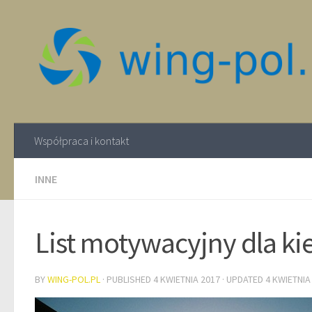
Współpraca i kontakt
INNE
List motywacyjny dla k
BY
WING-POL.PL
· PUBLISHED
4 KWIETNIA 2017
· UPDATED
4 KWIETNIA