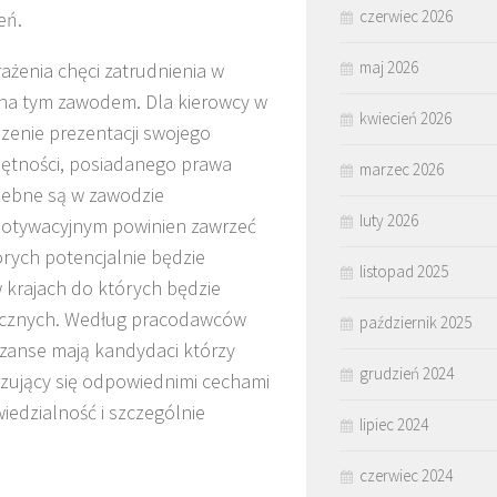
czerwiec 2026
eń.
maj 2026
żenia chęci zatrudnienia w
 na tym zawodem. Dla kierowcy w
kwiecień 2026
zenie prezentacji swojego
ętności, posiadanego prawa
marzec 2026
rzebne są w zawodzie
luty 2026
motywacyjnym powinien zawrzeć
órych potencjalnie będzie
listopad 2025
 krajach do których będzie
anicznych. Według pracodawców
październik 2025
szanse mają kandydaci którzy
grudzień 2024
yzujący się odpowiednimi cechami
iedzialność i szczególnie
lipiec 2024
czerwiec 2024