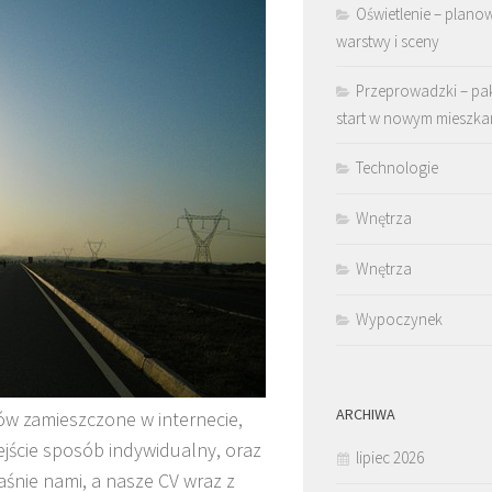
Oświetlenie – plano
warstwy i sceny
Przeprowadzki – pa
start w nowym mieszka
Technologie
Wnętrza
Wnętrza
Wypoczynek
ARCHIWA
ów zamieszczone w internecie,
ejście sposób indywidualny, oraz
lipiec 2026
aśnie nami, a nasze CV wraz z