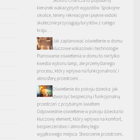
Jezioro Chańcza to popularny
kierunek wakacyjnych wyjazdów. Spokojne
okolice, tereny rekreacyjne i piękne widoki
skutecznie przyciągają turystów z całego
kraju. …
Jak zaplanować oświetlenie w domu:
kluczowe wskazówki i technologie
Planowanie oświetlenia w domu to nie tylko
kwestia wyboru lamp, ale przemyślanego
procesu, który wpływa na funkcjonalność i
atmosferę przestrzeni. …
Oświetlenie do pokoju dziecka: jak
stworzyć bezpieczną i funkcjonalną
przestrzeń z przytulnym światłem
Odpowiednie oświetlenie w pokoju dziecka to
kluczowy element, który wpływa na komfort,
bezpieczeństwo i atmosferę tego
wyjątkowego miejsca. Stworzenie przestrzeni,