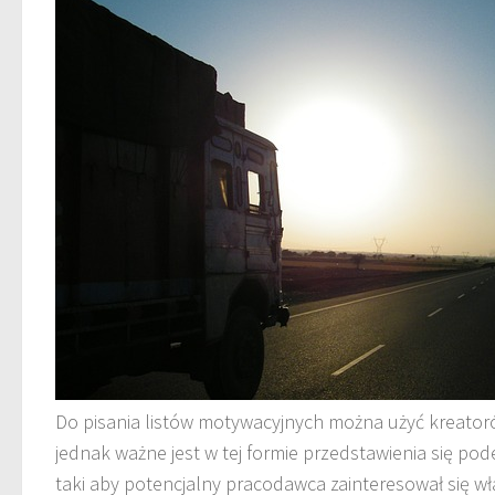
Do pisania listów motywacyjnych można użyć kreator
jednak ważne jest w tej formie przedstawienia się pod
taki aby potencjalny pracodawca zainteresował się wł