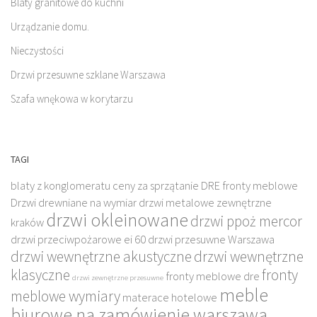
Blaty granitowe do kuchni
Urządzanie domu.
Nieczystości
Drzwi przesuwne szklane Warszawa
Szafa wnękowa w korytarzu
TAGI
blaty z konglomeratu
ceny za sprzątanie
DRE fronty meblowe
Drzwi drewniane na wymiar
drzwi metalowe zewnętrzne
drzwi okleinowane
drzwi ppoż mercor
kraków
drzwi przeciwpożarowe ei 60
drzwi przesuwne Warszawa
drzwi wewnętrzne akustyczne
drzwi wewnętrzne
klasyczne
fronty
fronty meblowe dre
drzwi zewnętrzne przesuwne
meble
meblowe wymiary
materace hotelowe
biurowe na zamówienie warszawa