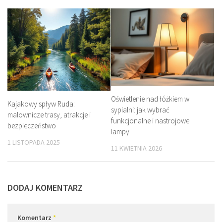
Oświetlenie nad łóżkiem w
Kajakowy spływ Ruda:
sypialni: jak wybrać
malownicze trasy, atrakcje i
funkcjonalne i nastrojowe
bezpieczeństwo
lampy
1 LISTOPADA 2025
11 KWIETNIA 2026
DODAJ KOMENTARZ
Komentarz
*