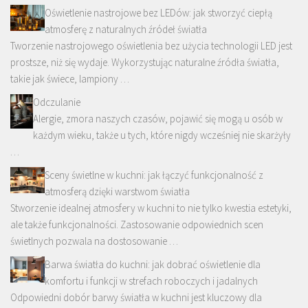
Oświetlenie nastrojowe bez LEDów: jak stworzyć ciepłą
atmosferę z naturalnych źródeł światła
Tworzenie nastrojowego oświetlenia bez użycia technologii LED jest
prostsze, niż się wydaje. Wykorzystując naturalne źródła światła,
takie jak świece, lampiony …
Odczulanie
Alergie, zmora naszych czasów, pojawić się mogą u osób w
każdym wieku, także u tych, które nigdy wcześniej nie skarżyły
…
Sceny świetlne w kuchni: jak łączyć funkcjonalność z
atmosferą dzięki warstwom światła
Stworzenie idealnej atmosfery w kuchni to nie tylko kwestia estetyki,
ale także funkcjonalności. Zastosowanie odpowiednich scen
świetlnych pozwala na dostosowanie …
Barwa światła do kuchni: jak dobrać oświetlenie dla
komfortu i funkcji w strefach roboczych i jadalnych
Odpowiedni dobór barwy światła w kuchni jest kluczowy dla