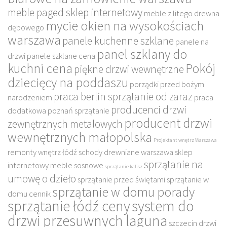
meble paged sklep internetowy
meble z litego drewna
mycie okien na wysokościach
dębowego
warszawa
panele kuchenne szklane
panele na
panel szklany do
drzwi
panele szklane cena
kuchni cena
Pokój
piękne drzwi wewnętrzne
dziecięcy na poddaszu
porządki przed bożym
praca berlin sprzątanie od zaraz
narodzeniem
praca
producenci drzwi
dodatkowa poznań sprzątanie
producent drzwi
zewnętrznych metalowych
wewnętrznych małopolska
Projektant wnętrz Warszawa
remonty wnętrz łódź
schody drewniane warszawa
sklep
sprzątanie na
internetowy meble sosnowe
sprzątanie kalisz
umowę o dzieło
sprzątanie przed świętami
sprzątanie w
sprzątanie w domu porady
domu cennik
sprzątanie łódź ceny
system do
drzwi przesuwnych laguna
szczecin drzwi