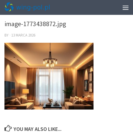
0
image-1773438872.jpg
BY
·
13 MARCA 2026
YOU MAY ALSO LIKE...