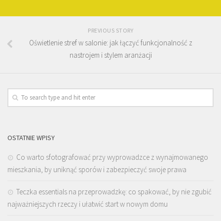
PREVIOUS STORY
Oświetlenie stref w salonie: jak łączyć funkcjonalność z
nastrojem i stylem aranżacji
OSTATNIE WPISY
Co warto sfotografować przy wyprowadzce z wynajmowanego
mieszkania, by uniknąć sporów i zabezpieczyć swoje prawa
Teczka essentials na przeprowadzkę: co spakować, by nie zgubić
najważniejszych rzeczy i ułatwić start w nowym domu