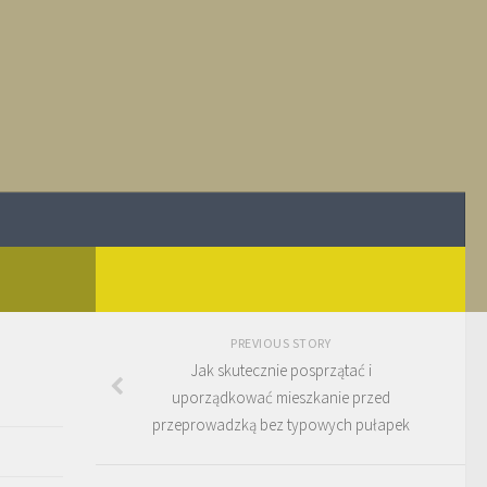
PREVIOUS STORY
Jak skutecznie posprzątać i
uporządkować mieszkanie przed
przeprowadzką bez typowych pułapek