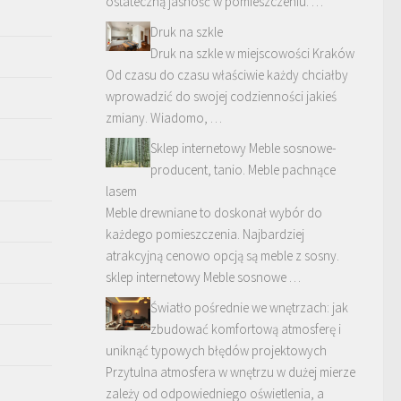
ostateczną jasność w pomieszczeniu. …
Druk na szkle
Druk na szkle w miejscowości Kraków
Od czasu do czasu właściwie każdy chciałby
wprowadzić do swojej codzienności jakieś
zmiany. Wiadomo, …
Sklep internetowy Meble sosnowe-
producent, tanio. Meble pachnące
lasem
Meble drewniane to doskonał wybór do
każdego pomieszczenia. Najbardziej
atrakcyjną cenowo opcją są meble z sosny.
sklep internetowy Meble sosnowe …
Światło pośrednie we wnętrzach: jak
zbudować komfortową atmosferę i
uniknąć typowych błędów projektowych
Przytulna atmosfera w wnętrzu w dużej mierze
zależy od odpowiedniego oświetlenia, a