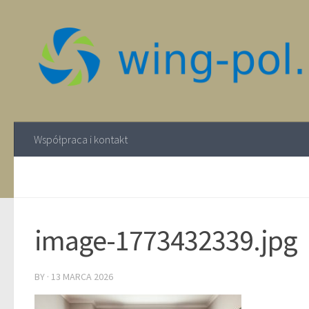
Współpraca i kontakt
image-1773432339.jpg
BY
·
13 MARCA 2026