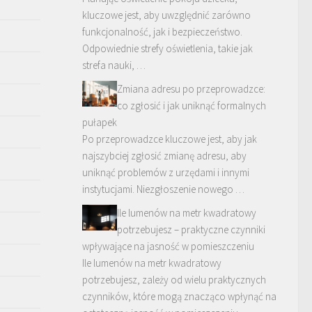
kluczowe jest, aby uwzględnić zarówno
funkcjonalność, jak i bezpieczeństwo.
Odpowiednie strefy oświetlenia, takie jak
strefa nauki, …
Zmiana adresu po przeprowadzce:
co zgłosić i jak uniknąć formalnych
pułapek
Po przeprowadzce kluczowe jest, aby jak
najszybciej zgłosić zmianę adresu, aby
uniknąć problemów z urzędami i innymi
instytucjami. Niezgłoszenie nowego …
Ile lumenów na metr kwadratowy
potrzebujesz – praktyczne czynniki
wpływające na jasność w pomieszczeniu
Ile lumenów na metr kwadratowy
potrzebujesz, zależy od wielu praktycznych
czynników, które mogą znacząco wpłynąć na