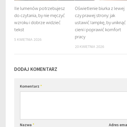
Ile lumenów potrzebujesz
Oświetlenie biurka z lewej
do czytania, by nie męczyć
czy prawej strony: jak
wzroku i dobrze widzieć
ustawić lampkę, by uniknąć
tekst
cieni i poprawić komfort
pracy
5 KWIETNIA 2026
20 KWIETNIA 2026
DODAJ KOMENTARZ
Komentarz
*
Nazwa
*
Adres ema