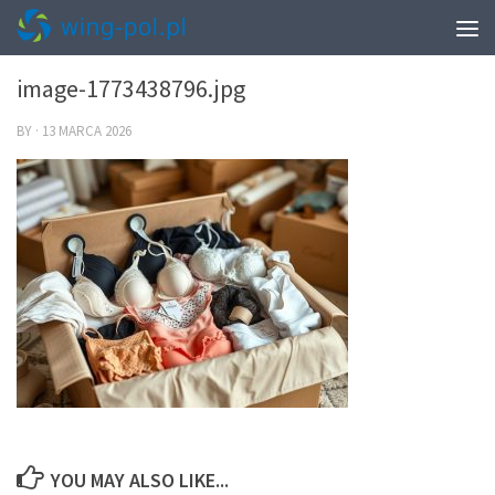
0
image-1773438796.jpg
BY
·
13 MARCA 2026
YOU MAY ALSO LIKE...