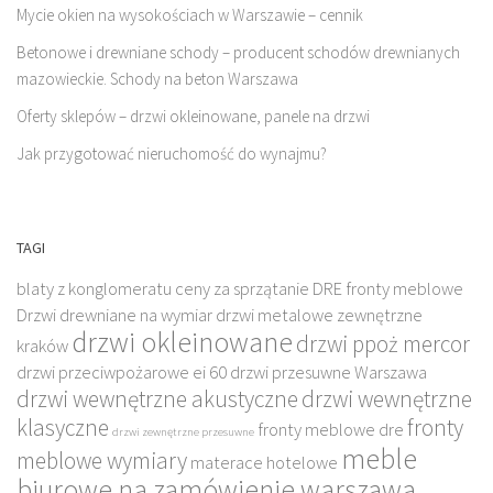
Mycie okien na wysokościach w Warszawie – cennik
Betonowe i drewniane schody – producent schodów drewnianych
mazowieckie. Schody na beton Warszawa
Oferty sklepów – drzwi okleinowane, panele na drzwi
Jak przygotować nieruchomość do wynajmu?
TAGI
blaty z konglomeratu
ceny za sprzątanie
DRE fronty meblowe
Drzwi drewniane na wymiar
drzwi metalowe zewnętrzne
drzwi okleinowane
drzwi ppoż mercor
kraków
drzwi przeciwpożarowe ei 60
drzwi przesuwne Warszawa
drzwi wewnętrzne akustyczne
drzwi wewnętrzne
klasyczne
fronty
fronty meblowe dre
drzwi zewnętrzne przesuwne
meble
meblowe wymiary
materace hotelowe
biurowe na zamówienie warszawa