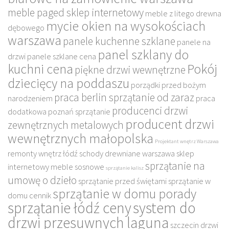
meble paged sklep internetowy
meble z litego drewna
mycie okien na wysokościach
dębowego
warszawa
panele kuchenne szklane
panele na
panel szklany do
drzwi
panele szklane cena
kuchni cena
Pokój
piękne drzwi wewnętrzne
dziecięcy na poddaszu
porządki przed bożym
praca berlin sprzątanie od zaraz
narodzeniem
praca
producenci drzwi
dodatkowa poznań sprzątanie
producent drzwi
zewnętrznych metalowych
wewnętrznych małopolska
Projektant wnętrz Warszawa
remonty wnętrz łódź
schody drewniane warszawa
sklep
sprzątanie na
internetowy meble sosnowe
sprzątanie kalisz
umowę o dzieło
sprzątanie przed świętami
sprzątanie w
sprzątanie w domu porady
domu cennik
sprzątanie łódź ceny
system do
drzwi przesuwnych laguna
szczecin drzwi