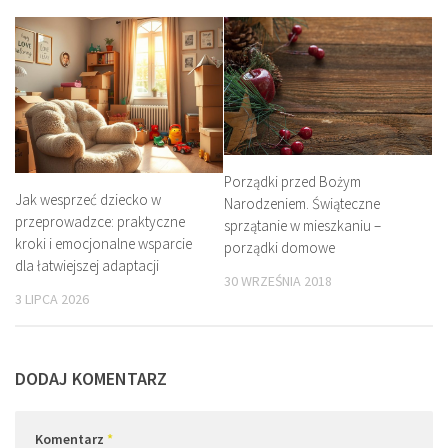
Porządki przed Bożym
Jak wesprzeć dziecko w
Narodzeniem. Świąteczne
przeprowadzce: praktyczne
sprzątanie w mieszkaniu –
kroki i emocjonalne wsparcie
porządki domowe
dla łatwiejszej adaptacji
30 WRZEŚNIA 2018
3 LIPCA 2026
DODAJ KOMENTARZ
Komentarz
*