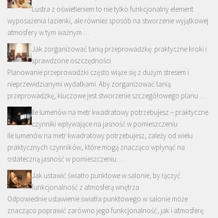
Lustra z oświetleniem to nie tylko funkcjonalny element
wyposażenia łazienki, ale również sposób na stworzenie wyjątkowej
atmosfery w tym ważnym …
Jak zorganizować tanią przeprowadzkę: praktyczne kroki i
sprawdzone oszczędności
Planowanie przeprowadzki często wiąże się z dużym stresem i
nieprzewidzianymi wydatkami. Aby zorganizować tanią
przeprowadzkę, kluczowe jest stworzenie szczegółowego planu …
Ile lumenów na metr kwadratowy potrzebujesz – praktyczne
czynniki wpływające na jasność w pomieszczeniu
Ile lumenów na metr kwadratowy potrzebujesz, zależy od wielu
praktycznych czynników, które mogą znacząco wpłynąć na
ostateczną jasność w pomieszczeniu. …
Jak ustawić światło punktowe w salonie, by łączyć
funkcjonalność z atmosferą wnętrza
Odpowiednie ustawienie światła punktowego w salonie może
znacząco poprawić zarówno jego funkcjonalność, jak i atmosferę.