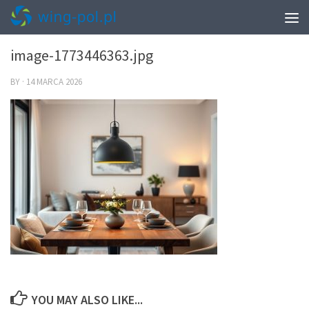
0
image-1773446363.jpg
BY
·
14 MARCA 2026
YOU MAY ALSO LIKE...