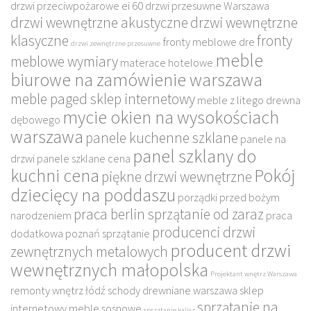
drzwi przeciwpożarowe ei 60
drzwi przesuwne Warszawa
drzwi wewnętrzne akustyczne
drzwi wewnętrzne
klasyczne
fronty
fronty meblowe dre
drzwi zewnętrzne przesuwne
meble
meblowe wymiary
materace hotelowe
biurowe na zamówienie warszawa
meble paged sklep internetowy
meble z litego drewna
mycie okien na wysokościach
dębowego
warszawa
panele kuchenne szklane
panele na
panel szklany do
drzwi
panele szklane cena
kuchni cena
Pokój
piękne drzwi wewnętrzne
dziecięcy na poddaszu
porządki przed bożym
praca berlin sprzątanie od zaraz
narodzeniem
praca
producenci drzwi
dodatkowa poznań sprzątanie
producent drzwi
zewnętrznych metalowych
wewnętrznych małopolska
Projektant wnętrz Warszawa
remonty wnętrz łódź
schody drewniane warszawa
sklep
sprzątanie na
internetowy meble sosnowe
sprzątanie kalisz