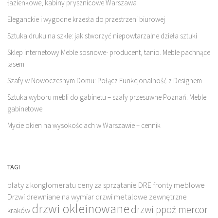
łazienkowe, kabiny prysznicowe Warszawa
Eleganckie i wygodne krzesła do przestrzeni biurowej
Sztuka druku na szkle: jak stworzyć niepowtarzalne dzieła sztuki
Sklep internetowy Meble sosnowe- producent, tanio. Meble pachnące
lasem
Szafy w Nowoczesnym Domu: Połącz Funkcjonalność z Designem
Sztuka wyboru mebli do gabinetu – szafy przesuwne Poznań. Meble
gabinetowe
Mycie okien na wysokościach w Warszawie – cennik
TAGI
blaty z konglomeratu
ceny za sprzątanie
DRE fronty meblowe
Drzwi drewniane na wymiar
drzwi metalowe zewnętrzne
drzwi okleinowane
drzwi ppoż mercor
kraków