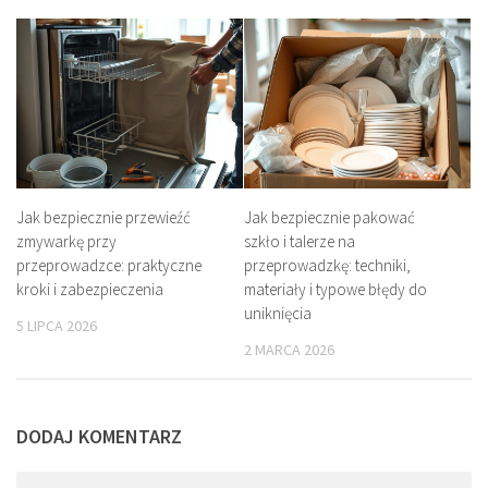
Jak bezpiecznie przewieźć
Jak bezpiecznie pakować
zmywarkę przy
szkło i talerze na
przeprowadzce: praktyczne
przeprowadzkę: techniki,
kroki i zabezpieczenia
materiały i typowe błędy do
uniknięcia
5 LIPCA 2026
2 MARCA 2026
DODAJ KOMENTARZ