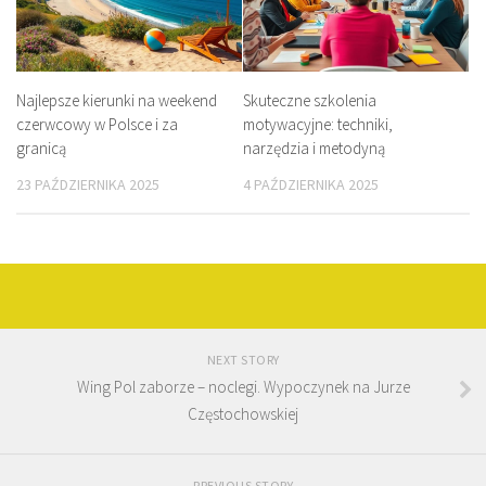
Najlepsze kierunki na weekend
Skuteczne szkolenia
czerwcowy w Polsce i za
motywacyjne: techniki,
granicą
narzędzia i metodyną
23 PAŹDZIERNIKA 2025
4 PAŹDZIERNIKA 2025
NEXT STORY
Wing Pol zaborze – noclegi. Wypoczynek na Jurze
Częstochowskiej
PREVIOUS STORY