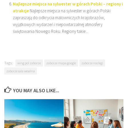
Najlepsze miejsca na sylwester w górach Polski – regiony i
atrakcje
Najlepsze miejsca na sylwester w górach Polski
zapraszają do odkrycia malowniczych krajobrazów,
wyjątkowych wydarzeń i niepowtarzalnej atmosfery
świętowania Nowego Roku. Regiony takie...
Tags:
wing pol zaborze
zaborze mapa google
zaborze noclegi
zaborze sala weselna
YOU MAY ALSO LIKE...