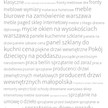
klasyczne
fronty
fronty meblowe dre
drzwi zewnętrzne przesuwne
meble
meblowe wymiary
materace hotelowe
biurowe na zamówienie warszawa
meble paged sklep internetowy
meble z litego drewna
mycie okien na wysokościach
dębowego
warszawa
panele kuchenne szklane
panele na
panel szklany do
drzwi
panele szklane cena
kuchni cena
Pokój
piękne drzwi wewnętrzne
dziecięcy na poddaszu
porządki przed bożym
praca berlin sprzątanie od zaraz
narodzeniem
praca
producenci drzwi
dodatkowa poznań sprzątanie
producent drzwi
zewnętrznych metalowych
wewnętrznych małopolska
Projektant wnętrz Warszawa
remonty wnętrz łódź
schody drewniane warszawa
sklep
sprzątanie na
internetowy meble sosnowe
sprzątanie kalisz
umowę o dzieło
sprzątanie przed świętami
sprzątanie w
sprzątanie w domu porady