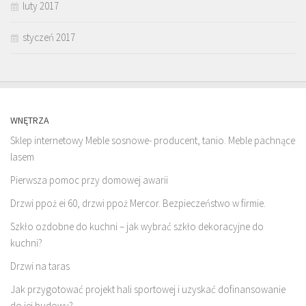
luty 2017
styczeń 2017
WNĘTRZA
Sklep internetowy Meble sosnowe- producent, tanio. Meble pachnące
lasem
Pierwsza pomoc przy domowej awarii
Drzwi ppoż ei 60, drzwi ppoż Mercor. Bezpieczeństwo w firmie.
Szkło ozdobne do kuchni – jak wybrać szkło dekoracyjne do
kuchni?
Drzwi na taras
Jak przygotować projekt hali sportowej i uzyskać dofinansowanie
do jej budowy?