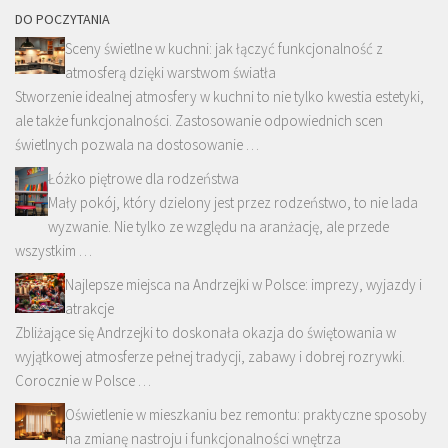
DO POCZYTANIA
Sceny świetlne w kuchni: jak łączyć funkcjonalność z
atmosferą dzięki warstwom światła
Stworzenie idealnej atmosfery w kuchni to nie tylko kwestia estetyki,
ale także funkcjonalności. Zastosowanie odpowiednich scen
świetlnych pozwala na dostosowanie …
Łóżko piętrowe dla rodzeństwa
Mały pokój, który dzielony jest przez rodzeństwo, to nie lada
wyzwanie. Nie tylko ze względu na aranżację, ale przede
wszystkim …
Najlepsze miejsca na Andrzejki w Polsce: imprezy, wyjazdy i
atrakcje
Zbliżające się Andrzejki to doskonała okazja do świętowania w
wyjątkowej atmosferze pełnej tradycji, zabawy i dobrej rozrywki.
Corocznie w Polsce …
Oświetlenie w mieszkaniu bez remontu: praktyczne sposoby
na zmianę nastroju i funkcjonalności wnętrza