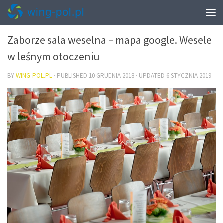
WYPOCZYNEK
Zaborze sala weselna – mapa google. Wesele
w leśnym otoczeniu
BY
WING-POL.PL
· PUBLISHED
10 GRUDNIA 2018
· UPDATED
6 STYCZNIA 2019