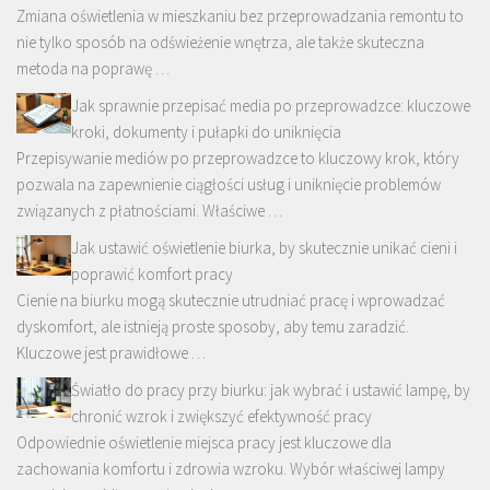
Zmiana oświetlenia w mieszkaniu bez przeprowadzania remontu to
nie tylko sposób na odświeżenie wnętrza, ale także skuteczna
metoda na poprawę …
Jak sprawnie przepisać media po przeprowadzce: kluczowe
kroki, dokumenty i pułapki do uniknięcia
Przepisywanie mediów po przeprowadzce to kluczowy krok, który
pozwala na zapewnienie ciągłości usług i uniknięcie problemów
związanych z płatnościami. Właściwe …
Jak ustawić oświetlenie biurka, by skutecznie unikać cieni i
poprawić komfort pracy
Cienie na biurku mogą skutecznie utrudniać pracę i wprowadzać
dyskomfort, ale istnieją proste sposoby, aby temu zaradzić.
Kluczowe jest prawidłowe …
Światło do pracy przy biurku: jak wybrać i ustawić lampę, by
chronić wzrok i zwiększyć efektywność pracy
Odpowiednie oświetlenie miejsca pracy jest kluczowe dla
zachowania komfortu i zdrowia wzroku. Wybór właściwej lampy