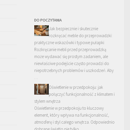
DO POCZYTANIA
Jak bezpiecznie i skutecznie
rozkręcać meble do przeprowadzki:
praktyczne wskazówki i typowe pułapki
Rozkręcanie mebli przed przeprowadzką
może wydawać się prostym zadaniem, ale
niewłaściwe podejście często prowadzi do
niepotrzebnych problemów i uszkodzeń. Aby
…
Oświetlenie w przedpokoju: jak
połączyć funkcjonalność z klimatem i
stylem wnętrza
Oświetlenie w przedpokoju to kluczowy
element, który wpływa na funkcjonalność,
atmosferę i styl całego wnętrza. Odpowiednio
dobrane światło nie tylko …