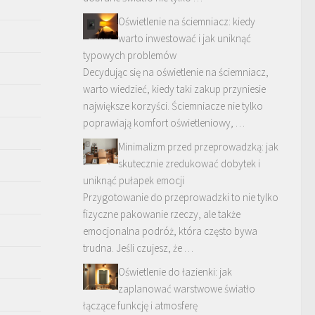
Oświetlenie na ściemniacz: kiedy
warto inwestować i jak uniknąć
typowych problemów
Decydując się na oświetlenie na ściemniacz,
warto wiedzieć, kiedy taki zakup przyniesie
największe korzyści. Ściemniacze nie tylko
poprawiają komfort oświetleniowy, …
Minimalizm przed przeprowadzką: jak
skutecznie zredukować dobytek i
uniknąć pułapek emocji
Przygotowanie do przeprowadzki to nie tylko
fizyczne pakowanie rzeczy, ale także
emocjonalna podróż, która często bywa
trudna. Jeśli czujesz, że …
Oświetlenie do łazienki: jak
zaplanować warstwowe światło
łączące funkcję i atmosferę