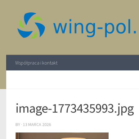
Współpraca i kontakt
image-1773435993.jpg
BY
·
13 MARCA 2026