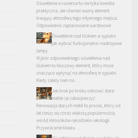
Oświetlenie w łazience to nie tylko kwestia
praktyczna, ale również ważny element
kreujący atmosferę tego intymnego miejsca.
Odpowiednio zaplanowane warstwowe …
Oświetlenie nad łóżkiem w sypialni:
jak wybrać funkcjonalne i nastrojowe
lampy
Wybór odpowiedniego oświetlenia nad
łóżkiem to kluczowy element, który może
znacząco wpłynąć na atmosferę w sypialni.
Kiedy zależy nam na …
Jak krok po kroku odnowić stare
meble i je zabezpieczyć
Renowacja starych mebli to proces, który od
lat cieszy się coraz większą popularnością
wśród miłośników rękodzieła i ekologii.
Przywracanie blasku …