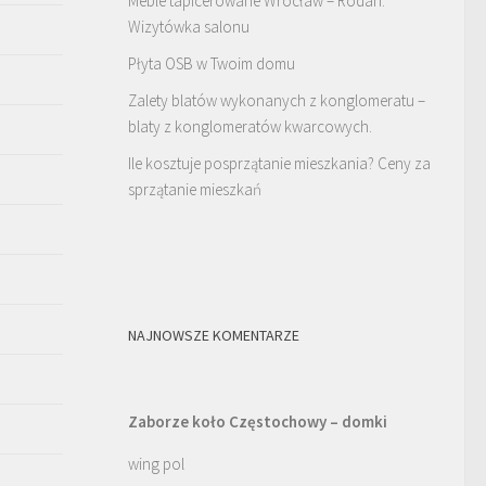
Meble tapicerowane Wrocław – Rodan.
Wizytówka salonu
Płyta OSB w Twoim domu
Zalety blatów wykonanych z konglomeratu –
blaty z konglomeratów kwarcowych.
Ile kosztuje posprzątanie mieszkania? Ceny za
sprzątanie mieszkań
NAJNOWSZE KOMENTARZE
Zaborze koło Częstochowy – domki
wing pol