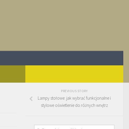
PREVIOUS STORY
Lampy stołowe: jak wybrać funkcjonalne i
stylowe oświetlenie do różnych wnętrz