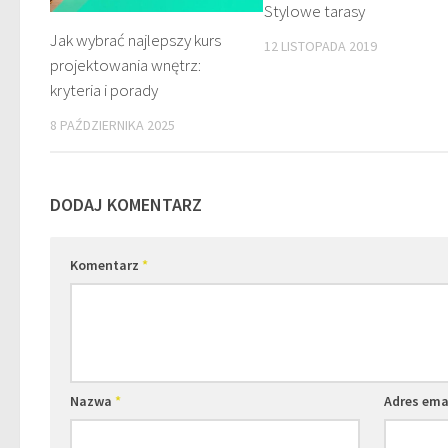
Stylowe tarasy
Jak wybrać najlepszy kurs
12 LISTOPADA 2019
projektowania wnętrz:
kryteria i porady
8 PAŹDZIERNIKA 2025
DODAJ KOMENTARZ
Komentarz
*
Nazwa
*
Adres ema