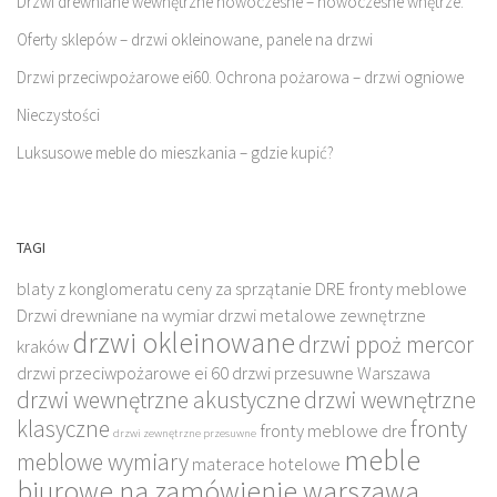
Drzwi drewniane wewnętrzne nowoczesne – nowoczesne wnętrze.
Oferty sklepów – drzwi okleinowane, panele na drzwi
Drzwi przeciwpożarowe ei60. Ochrona pożarowa – drzwi ogniowe
Nieczystości
Luksusowe meble do mieszkania – gdzie kupić?
TAGI
blaty z konglomeratu
ceny za sprzątanie
DRE fronty meblowe
Drzwi drewniane na wymiar
drzwi metalowe zewnętrzne
drzwi okleinowane
drzwi ppoż mercor
kraków
drzwi przeciwpożarowe ei 60
drzwi przesuwne Warszawa
drzwi wewnętrzne akustyczne
drzwi wewnętrzne
klasyczne
fronty
fronty meblowe dre
drzwi zewnętrzne przesuwne
meble
meblowe wymiary
materace hotelowe
biurowe na zamówienie warszawa