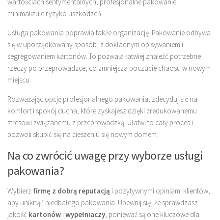
wartościach sentymentalnych, profesjonalne pakowanie
minimalizuje ryzyko uszkodzeń.
Usługa pakowania poprawia także organizację. Pakowanie odbywa
się w uporządkowany sposób, z dokładnym opisywaniem i
segregowaniem kartonów. To pozwala łatwiej znaleźć potrzebne
rzeczy po przeprowadzce, co zmniejsza poczucie chaosu w nowym
miejscu.
Rozważając opcję profesjonalnego pakowania, zdecyduj się na
komfort i spokój ducha, które zyskajesz dzięki zredukowanemu
stresowi związanemu z przeprowadzką. Ułatwi to cały proces i
pozwoli skupić się na cieszeniu się nowym domem.
Na co zwrócić uwagę przy wyborze usługi
pakowania?
Wybierz
firmę z dobrą reputacją
i pozytywnymi opiniami klientów,
aby uniknąć niedbałego pakowania. Upewnij się, że sprawdzasz
jakość
kartonów
i
wypełniaczy
, ponieważ są one kluczowe dla