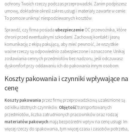
ochrony Twoich rzeczy podczas przeprowadzki. Zanim podpiszesz
umowę, dokładnie określ zakres usługi i materiały zawarte w cenie.
To pomoże uniknąć niespodziewanych kosztów.
Sprawdź, czy firma posiada
ubezpieczenie
OC przewoźnika, które
chroni przed ewentualnymi szkodami. Zachowaj kontakt i jasną
komunikację z ekipą pakującą, aby mieć pewność, że wszystkie
ważne rzeczy są odpowiednio zabezpieczone i oznaczone. Unikaj
zostawiania cennych przedmiotów bez nadzoru, jeśli odczuwasz
dyskomfort przy oddawaniu ich do pakowania innym osobom.
Koszty pakowania i czynniki wpływające na
cenę
Koszty pakowania
przez firmę przeprowadzkową uzależnione są
od kilku istotnych czynników.
Objętość
transportowanych
przedmiotów, liczba zatrudnionych pracowników oraz rodzaj
materiałów pakowych
mają bezpośredni wpływ na cenę usługi. Im
więcej rzeczy do spakowania, tym więcej czasu i zasobów potrzeba,