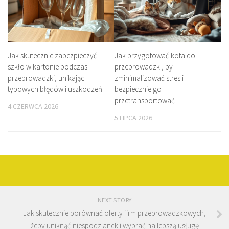
Jak skutecznie zabezpieczyć
Jak przygotować kota do
szkło w kartonie podczas
przeprowadzki, by
przeprowadzki, unikając
zminimalizować stres i
typowych błędów i uszkodzeń
bezpiecznie go
przetransportować
4 CZERWCA 2026
5 LIPCA 2026
NEXT STORY
Jak skutecznie porównać oferty firm przeprowadzkowych,
żeby uniknąć niespodzianek i wybrać najlepszą usługę