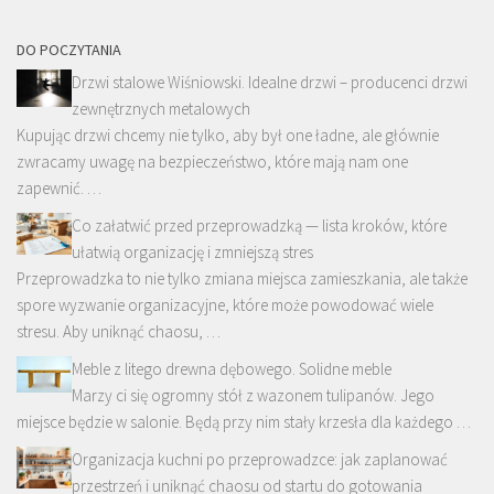
DO POCZYTANIA
Drzwi stalowe Wiśniowski. Idealne drzwi – producenci drzwi
zewnętrznych metalowych
Kupując drzwi chcemy nie tylko, aby był one ładne, ale głównie
zwracamy uwagę na bezpieczeństwo, które mają nam one
zapewnić. …
Co załatwić przed przeprowadzką — lista kroków, które
ułatwią organizację i zmniejszą stres
Przeprowadzka to nie tylko zmiana miejsca zamieszkania, ale także
spore wyzwanie organizacyjne, które może powodować wiele
stresu. Aby uniknąć chaosu, …
Meble z litego drewna dębowego. Solidne meble
Marzy ci się ogromny stół z wazonem tulipanów. Jego
miejsce będzie w salonie. Będą przy nim stały krzesła dla każdego …
Organizacja kuchni po przeprowadzce: jak zaplanować
przestrzeń i uniknąć chaosu od startu do gotowania