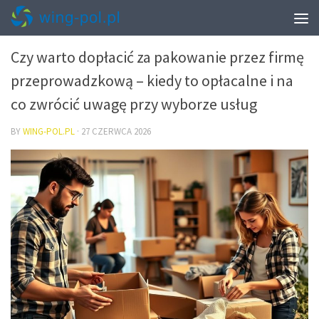
PRZEPROWADZKI – PAKOWANIE I START W NOWYM MIESZKANIU
Czy warto dopłacić za pakowanie przez firmę
przeprowadzkową – kiedy to opłacalne i na
co zwrócić uwagę przy wyborze usług
BY
WING-POL.PL
·
27 CZERWCA 2026