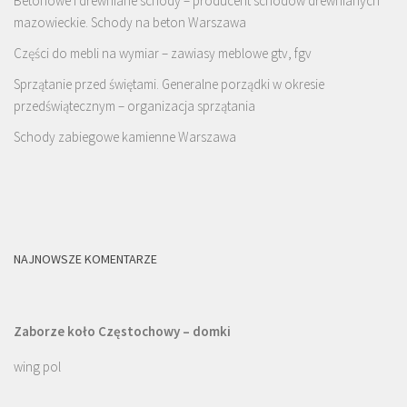
Betonowe i drewniane schody – producent schodów drewnianych
mazowieckie. Schody na beton Warszawa
Części do mebli na wymiar – zawiasy meblowe gtv, fgv
Sprzątanie przed świętami. Generalne porządki w okresie
przedświątecznym – organizacja sprzątania
Schody zabiegowe kamienne Warszawa
NAJNOWSZE KOMENTARZE
Zaborze koło Częstochowy – domki
wing pol