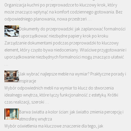
Organizacja kuchni po przeprowadzce to kluczowy krok, który
może znacząco wpłynąć na komfort codziennego gotowania. Bez
odpowiedniego planowania, nowa przestrzeń …
Dokumenty do przeprowadzki: jak zaplanować formalności
i uporządkować niezbędne papiery krok po kroku
Zarządzanie dokumentami podczas przeprowadzki to kluczowy
element, który często bywa niedoceniany. Właściwe przygotowanie i
uporządkowanie niezbędnych formalności mogą znacząco ułatwić
…
Jak wybrać najlepsze meble na wymiar? Praktyczne porady i
inspiracje
Wybór odpowiednich mebli na wymiar to klucz do stworzenia
idealnego wnętrza, które łączy funkcjonalność z estetyką. Krótki
czas realizacji, szeroki …
Barwa światła a kolor ścian: jak światło zmienia percepcję i
atmosferę wnętrza
Wybór oświetlenia ma kluczowe znaczenie dla tego, jak