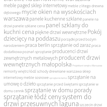
meble paged sklep internetowy
meble z litego drewna
mycie okien na wysokościach
dębowego
warszawa
panele kuchenne szklane
panele na
panel szklany do
drzwi
panele szklane cena
kuchni cena
Pokój
piękne drzwi wewnętrzne
dziecięcy na poddaszu
porządki przed bożym
praca berlin sprzątanie od zaraz
narodzeniem
praca
producenci drzwi
dodatkowa poznań sprzątanie
producent drzwi
zewnętrznych metalowych
wewnętrznych małopolska
Projektant wnętrz Warszawa
remonty wnętrz łódź
schody drewniane warszawa
sklep
sprzątanie na
internetowy meble sosnowe
sprzątanie kalisz
umowę o dzieło
sprzątanie przed świętami
sprzątanie w
sprzątanie w domu porady
domu cennik
sprzątanie łódź ceny
system do
drzwi przesuwnych laguna
szczecin drzwi